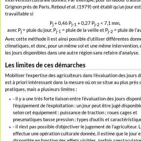
Grignon près de Paris, Reboul
et al.
(1979) ont établi qu’un jour es
travaillable si
P
+ 0,46 P
+ 0,27 P
< 7,1 mm,
j
j-1
j-2
avec P
= pluie du jour, P
= pluie de la veille et P
= pluie de l’a
j
j-1
j-2
Avec cette méthode il est ainsi possible d’utiliser différentes don
climatiques, et donc, pour un même sol et une même intervention, 
les jours disponibles dans une autre région sans refaire d’analyse.
Les limites de ces démarches
Mobiliser l’expertise des agriculteurs dans l’évaluation des jours 
est à priori intéressant dans la mesure où on se situe au plus près 
pratiques, mais a plusieurs limites :
- il y a une très forte liaison entre l’évaluation des jours dispon
l’équipement de l’exploitation : un jour peut être jugé disponib
selon cet équipement : puissance de traction ; roues cages et
pneumatiques basse pression ; types d’outils et caractéristiq
- il n’est pas possible d’objectiver le jugement de l’agriculteur. L
effectue une opération culturale donnée, il estime que le jour e
disponible en fonction des effets visibles, parfois spectaculaire