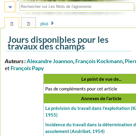
plus
Jours disponibles pour les
travaux des champs
Auteurs
:
Alexandre Joannon
,
François Kockmann
,
Pier
Aller
Aller
à
à
et
François Papy
la
la
Le point de vue de...
navigation
recherche
Pas de compléments pour cet article
Annexes de l'article
La prévision du travail dans l'exploitation (K
1955)
Incidence du travail dans la détermination 
assolement (Andribet, 1954)