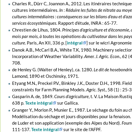
Charles R., Dürr C, Joannon A., 2012. Les itinéraires technique
cultures intermédiaires.
In
:
Réduire les fuites de nitrate au moy
cultures intermédiaires : conséquences sur les bilans d’eau et d’azo
services écosystémiques
. Rapport d'étude, INRA : 65-77.
Chrestien de Lihus, 1804.
Principes d’agriculture et d’économie, 
mois par mois, à toutes les opérations du cultivateur dans les pay
culture
. Paris, An XII, 336 p. [
intégral
] sur le wicri Agronomie
Danok A.B., McCarl B.A., White T.K, 1980. Machinery selectio
Incorporation of Weather Variability.
Amer. J. Agric. Econ.
, 62 (
708.
de Henley G. (Walter of Henley), ca. 1280.
Le dit de hosebondri
Lamond, 1890 et Oschinsky, 1971.
Etyang M.N., Preckel P.V., Binkley J.K., Doster D.H., 1998. Fiel
constraints for Farm Planning Models.
Agric. Syst.
, 58 (1) : 25-3
Gasparin A. de, 1849.
Cours d’agriculture
, t. V. La Maison Rustiq
638 p.
Texte intégral
sur Gallica.
Granger Y., Morlon P., Munier E., 1987. Le séchage du foin au c
Modélisation du séchage et jours disponibles pour la fenaison
de Luder et son application (exemple des Alpes du Nord).
Fourr
111-137.
Texte intégral
sur le site de l'AFPF.