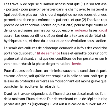
Les travaux de reprise du labour nécessitent que (1) le sol soit as
« portant » pour pouvoir pénétrer dans le champ avec le matériel 
(qui peut être plus ou moins lourd, équipé ou non de roues et pneus
permettent de ne pas enfoncer ni patiner) ; et que (2) l’horizon repr
proche de l’état optimal (cohésion/plasticité) pour le type d’outil r
dents ou à disques, animés ou non, ou encore
rouleaux
lisses,
crosk
autre). Les deux conditions dépendent de la texture et de l’état str
hydrique du sol, et donc du labour et de son évolution sous l’action 
Le semis des cultures de printemps demande à la fois des conditio
portance du sol et un
lit de semence
tassé et émietté pour un cont
graine satisfaisant, ainsi que des conditions de températures sur l
venir pour réussir la phase de germination -
levée
.
Pour d’autres opérations, on minimise souvent la condition de port
en considérant, soit qu’elle est remplie à la belle saison ; soit que,
laisser de profondes ornières en moissonnant est moins grave que
ou gâcher la récolte en la retardant.
D’autres travaux dépendent de l’humidité, non du sol, mais de l’air. 
de la moisson, l’humidité de l’air déterminant celle de l’épi et le ris
perdre des grains (égrenage). C’est aussi le cas de la pulvérisation