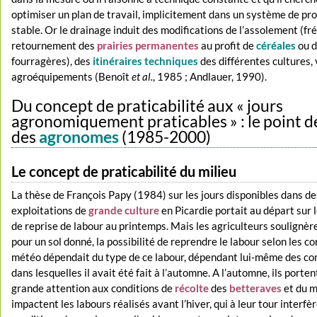
optimiser un plan de travail, implicitement dans un système de pr
stable. Or le drainage induit des modifications de l’assolement (fr
retournement des
prairies permanentes
au profit de
céréales
ou d
fourragères), des
itinéraires techniques
des différentes cultures, 
agroéquipements (Benoît
et al.
, 1985 ; Andlauer, 1990).
Du concept de praticabilité aux « jours
agronomiquement praticables » : le point d
des
agronomes
(1985-2000)
Le concept de praticabilité du milieu
La thèse de François Papy (1984) sur les jours disponibles dans de
exploitations de
grande culture
en Picardie portait au départ sur 
de reprise de labour au printemps. Mais les agriculteurs soulignèr
pour un sol donné, la possibilité de reprendre le labour selon les c
météo dépendait du type de ce labour, dépendant lui-même des co
dans lesquelles il avait été fait à l’automne. A l’automne, ils porte
grande attention aux conditions de
récolte
des
betteraves
et du m
impactent les labours réalisés avant l’hiver, qui à leur tour interfèr