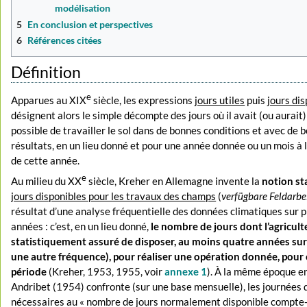
modélisation
5
En conclusion et perspectives
6
Références citées
Définition
e
Apparues au XIX
siècle, les expressions
jours utiles
puis
jours di
désignent alors le simple décompte des jours où il avait (ou aurait)
possible de travailler le sol dans de bonnes conditions et avec de 
résultats, en un lieu donné et pour une année donnée ou un mois à l
de cette année.
e
Au milieu du XX
siècle, Kreher en Allemagne invente la
notion st
jours disponibles pour les travaux des champs
(
verfügbare Feldarbe
résultat d’une analyse fréquentielle des données climatiques sur p
années : c’est, en un lieu donné,
le nombre de jours dont l’agricult
statistiquement assuré de disposer, au moins quatre années sur
une autre fréquence), pour réaliser une opération donnée, pour
période
(Kreher, 1953, 1955, voir
annexe 1
). À la même époque e
Andribet (1954) confronte (sur une base mensuelle), les journées d
nécessaires au « nombre de jours normalement disponible compte