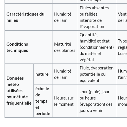
Pluies absentes
Caractéristiques du
Humidité
ou faibles,
Vent
milieu
de l’air
intensité de
de l’
l’évaporation
Quantité,
humidité et état
Type
Conditions
Maturité
(conditionnement)
régl
techniques
des plantes
du matériel
buse
végétal
Pluie, évaporation
Humidité
Humi
nature
potentielle ou
de l’air
l’air
Données
équivalent
météo
échelle
utilisées
Jour (pluie), jour
de
pour étude
Heure, sur
ou heure
Heur
temps
fréquentielle
le moment
(évaporation) des
mom
et
jours à venir
période