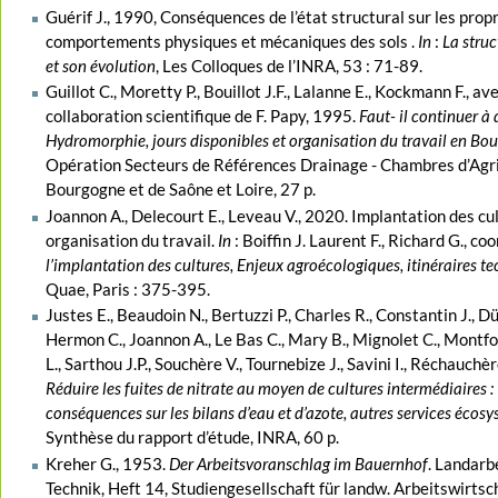
Guérif J., 1990, Conséquences de l’état structural sur les propr
comportements physiques et mécaniques des sols .
In
:
La struc
et son évolution
, Les Colloques de l’INRA, 53 : 71-89.
Guillot C., Moretty P., Bouillot J.F., Lalanne E., Kockmann F., ave
collaboration scientifique de F. Papy, 1995.
Faut- il continuer à 
Hydromorphie, jours disponibles et organisation du travail en Bo
Opération Secteurs de Références Drainage - Chambres d’Agri
Bourgogne et de Saône et Loire, 27 p.
Joannon A., Delecourt E., Leveau V., 2020. Implantation des cu
organisation du travail.
In
: Boiffin J. Laurent F., Richard G., coo
l’implantation des cultures, Enjeux agroécologiques, itinéraires t
Quae, Paris : 375-395.
Justes E., Beaudoin N., Bertuzzi P., Charles R., Constantin J., Dü
Hermon C., Joannon A., Le Bas C., Mary B., Mignolet C., Montfor
L., Sarthou J.P., Souchère V., Tournebize J., Savini I., Réchauchè
Réduire les fuites de nitrate au moyen de cultures intermédiaires :
conséquences sur les bilans d’eau et d’azote, autres services écos
Synthèse du rapport d’étude, INRA, 60 p.
Kreher G., 1953.
Der Arbeitsvoranschlag im Bauernhof
. Landarb
Technik, Heft 14, Studiengesellschaft für landw. Arbeitswirtsc