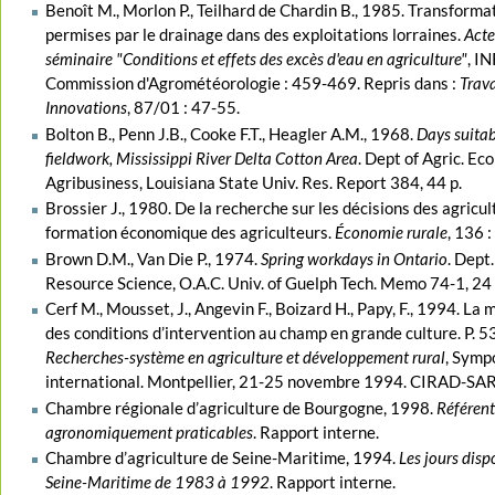
Benoît M., Morlon P., Teilhard de Chardin B., 1985. Transforma
permises par le drainage dans des exploitations lorraines.
Acte
séminaire "Conditions et effets des excès d'eau en agriculture"
, I
Commission d'Agrométéorologie : 459-469. Repris dans :
Trav
Innovations
, 87/01 : 47-55.
Bolton B., Penn J.B., Cooke F.T., Heagler A.M., 1968.
Days suitab
fieldwork, Mississippi River Delta Cotton Area
. Dept of Agric. Eco
Agribusiness, Louisiana State Univ. Res. Report 384, 44 p.
Brossier J., 1980. De la recherche sur les décisions des agricul
formation économique des agriculteurs.
Économie rurale
, 136 
Brown D.M., Van Die P., 1974.
Spring workdays in Ontario
. Dept
Resource Science, O.A.C. Univ. of Guelph Tech. Memo 74-1, 24 
Cerf M., Mousset, J., Angevin F., Boizard H., Papy, F., 1994. La 
des conditions d’intervention au champ en grande culture. P. 5
Recherches-système en agriculture et développement rural
, Symp
international. Montpellier, 21-25 novembre 1994. CIRAD-SAR
Chambre régionale d’agriculture de Bourgogne, 1998.
Référent
agronomiquement praticables
. Rapport interne.
Chambre d’agriculture de Seine-Maritime, 1994.
Les jours disp
Seine-Maritime de 1983 à 1992
. Rapport interne.