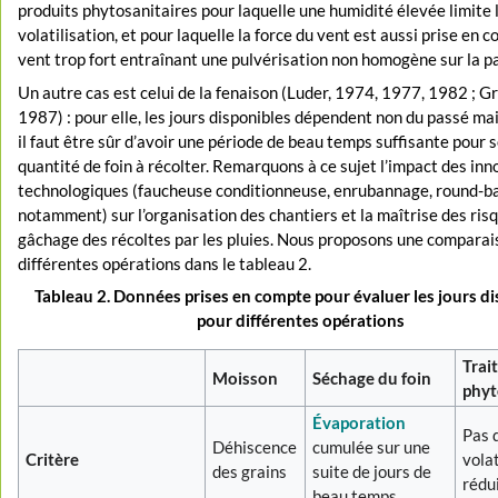
produits phytosanitaires pour laquelle une humidité élevée limite 
volatilisation, et pour laquelle la force du vent est aussi prise en 
vent trop fort entraînant une pulvérisation non homogène sur la pa
Un autre cas est celui de la fenaison (Luder, 1974, 1977, 1982 ; Gr
1987) : pour elle, les jours disponibles dépendent non du passé mai
il faut être sûr d’avoir une période de beau temps suffisante pour 
quantité de foin à récolter. Remarquons à ce sujet l’impact des in
technologiques (faucheuse conditionneuse, enrubannage, round-ba
notamment) sur l’organisation des chantiers et la maîtrise des ris
gâchage des récoltes par les pluies. Nous proposons une comparai
différentes opérations dans le tableau 2.
Tableau 2. Données prises en compte pour évaluer les jours d
pour différentes opérations
Trai
Moisson
Séchage du foin
phyt
Évaporation
Pas 
Déhiscence
cumulée sur une
Critère
volat
des grains
suite de jours de
rédu
beau temps