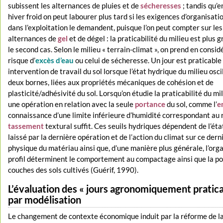
subissent les alternances de pluies et de
sécheresses
; tandis qu’e
hiver froid on peut labourer plus tard si les exigences d’organisati
dans l’exploitation le demandent, puisque l’on peut compter sur les
alternances de
gel
et de dégel : la praticabilité du milieu est plus 
le second cas. Selon le milieu « terrain-climat », on prend en consid
risque d’
excès d’eau
ou celui de sécheresse. Un jour est praticable
intervention de travail du sol lorsque l’état hydrique du milieu osci
deux bornes, liées aux propriétés mécaniques de cohésion et de
plasticité/adhésivité du sol. Lorsqu’on étudie la praticabilité du mi
une opération en relation avec la seule
portance
du sol, comme l’
e
connaissance d’une limite inférieure d’humidité correspondant au 
tassement
textural suffit. Ces seuils hydriques dépendent de l’éta
laissé par la dernière opération et de l’action du climat sur ce dernie
physique du matériau ainsi que, d’une manière plus générale, l’org
profil déterminent le comportement au compactage ainsi que la p
couches des sols cultivés (Guérif, 1990).
L’évaluation des « jours agronomiquement pratica
par modélisation
Le changement de contexte économique induit par la réforme de la