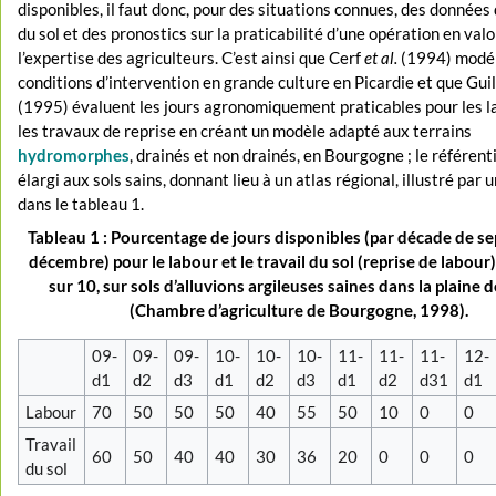
disponibles, il faut donc, pour des situations connues, des données
du sol et des pronostics sur la praticabilité d’une opération en val
l’expertise des agriculteurs. C’est ainsi que Cerf
et al.
(1994) modél
conditions d’intervention en grande culture en Picardie et que Gui
(1995) évaluent les jours agronomiquement praticables pour les l
les travaux de reprise en créant un modèle adapté aux terrains
hydromorphes
, drainés et non drainés, en Bourgogne ; le référent
élargi aux sols sains, donnant lieu à un atlas régional, illustré par
dans le tableau 1.
Tableau 1 : Pourcentage de jours disponibles (par décade de s
décembre) pour le labour et le travail du sol (reprise de labour
sur 10, sur sols d’alluvions argileuses saines dans la plaine d
(Chambre d’agriculture de Bourgogne, 1998).
09-
09-
09-
10-
10-
10-
11-
11-
11-
12-
d1
d2
d3
d1
d2
d3
d1
d2
d31
d1
Labour
70
50
50
50
40
55
50
10
0
0
Travail
60
50
40
40
30
36
20
0
0
0
du sol