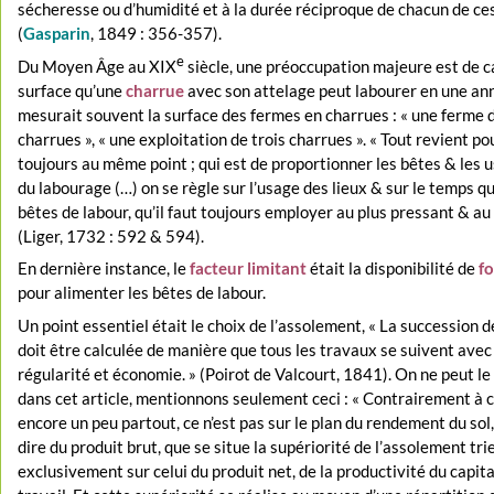
sécheresse ou d’humidité et à la durée réciproque de chacun de ces
(
Gasparin
, 1849 : 356-357).
e
Du Moyen Âge au XIX
siècle, une préoccupation majeure est de ca
surface qu’une
charrue
avec son attelage peut labourer en une ann
mesurait souvent la surface des fermes en charrues : « une ferme 
charrues », « une exploitation de trois charrues ». « Tout revient p
toujours au même point ; qui est de proportionner les bêtes & les 
du labourage (…) on se règle sur l’usage des lieux & sur le temps qu
bêtes de labour, qu’il faut toujours employer au plus pressant & au 
(Liger, 1732 : 592 & 594).
En dernière instance, le
facteur limitant
était la disponibilité de
f
pour alimenter les bêtes de labour.
Un point essentiel était le choix de l’assolement, « La succession d
doit être calculée de manière que tous les travaux se suivent avec
régularité et économie. » (Poirot de Valcourt, 1841). On ne peut le 
dans cet article, mentionnons seulement ceci : « Contrairement à ce
encore un peu partout, ce n’est pas sur le plan du rendement du sol,
dire du produit brut, que se situe la supériorité de l’assolement tr
exclusivement sur celui du produit net, de la productivité du capita