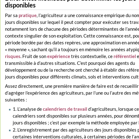
disponibles
Par sa
pratique
, l’agriculteur a une connaissance empirique du no
jours disponibles sur lequel il peut compter pour exécuter ses trav
notamment lors de chacune des périodes déterminantes de l’année
contexte singulier de son exploitation. Cette connaissance est, p
période bordée par des dates repères, une approximation en anné
« moyenne », sachant qu’il a toujours en mémoire les années atypiq
risques
. Fruit de son
expérience
très contextuelle, ce
référentiel
e
transmissible à d’autres situations. C’est pourquoi des agents du
développement ou de la recherche ont cherché à établir des référ
jours disponibles pour différents climats, sols et interventions cult
Assez directement, une première manière de faire est de recueillir
d’agréger l’expérience des agriculteurs, par l’une ou l’autre des m
suivantes :
1. L’analyse de
calendriers de travail
d’agriculteurs, lorsque c
calendriers sont disponibles sur plusieurs années, pour dénomb
jours disponibles ; c’est par exemple la méthode employée par 
2. L’enregistrement par des agriculteurs des jours disponibles 
certaines interventions culturales, à certaines périodes de l’a