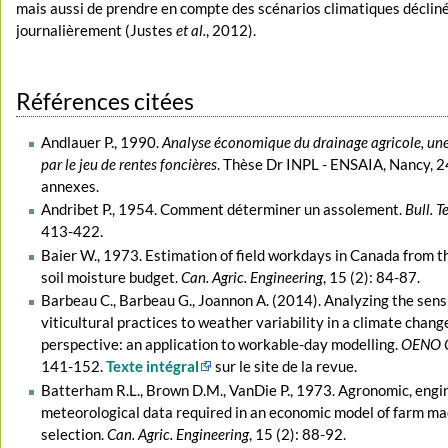
mais aussi de prendre en compte des scénarios climatiques déclin
journalièrement (Justes
et al.
, 2012).
Références citées
Andlauer P., 1990.
Analyse économique du drainage agricole, un
par le jeu de rentes foncières
. Thèse Dr INPL - ENSAIA, Nancy, 2
annexes.
Andribet P., 1954. Comment déterminer un assolement.
Bull. Te
413-422.
Baier W., 1973. Estimation of field workdays in Canada from t
soil moisture budget.
Can. Agric. Engineering
, 15 (2): 84-87.
Barbeau C., Barbeau G., Joannon A. (2014). Analyzing the sensi
viticultural practices to weather variability in a climate chang
perspective: an application to workable-day modelling.
OENO 
141-152.
Texte intégral
sur le site de la revue.
Batterham R.L., Brown D.M., VanDie P., 1973. Agronomic, engi
meteorological data required in an economic model of farm m
selection.
Can. Agric. Engineering
, 15 (2): 88-92.