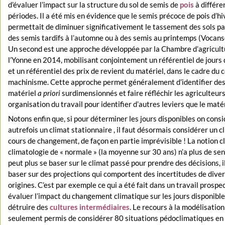
d’évaluer l’impact sur la structure du sol de semis de
pois
à différe
périodes. Il a été mis en évidence que le semis précoce de pois d’hi
permettait de diminuer significativement le tassement des sols pa
des semis tardifs à l’automne ou à des semis au printemps (Vocans
Un second est une approche développée par la Chambre d’agricult
l’Yonne en 2014, mobilisant conjointement un référentiel de jours 
et un référentiel des prix de revient du matériel, dans le cadre du 
machinisme. Cette approche permet généralement d’identifier des
matériel
a priori
surdimensionnés et faire réfléchir les agriculteurs
organisation du travail pour identifier d’autres leviers que le matér
Notons enfin que, si pour déterminer les jours disponibles on consi
autrefois un climat stationnaire , il faut désormais considérer un c
cours de changement, de façon en partie imprévisible ! La notion c
climatologie de « normale » (la moyenne sur 30 ans) n’a plus de sen
peut plus se baser sur le climat passé pour prendre des décisions, i
baser sur des projections qui comportent des incertitudes de dive
origines. C’est par exemple ce qui a été fait dans un travail prospec
évaluer l’impact du changement climatique sur les jours disponibl
détruire des
cultures intermédiaires
. Le recours à la modélisation
seulement permis de considérer 80 situations pédoclimatiques en