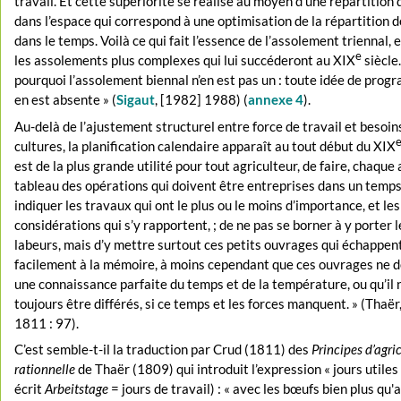
travail. Et cette supériorité se réalise au moyen d’une répartition 
dans l’espace qui correspond à une optimisation de la répartition 
dans le temps. Voilà ce qui fait l’essence de l’assolement triennal, 
e
les assolements plus complexes qui lui succéderont au XIX
siècle.
pourquoi l’assolement biennal n’en est pas un : toute idée de pro
en est absente » (
Sigaut
, [1982] 1988) (
annexe 4
).
Au-delà de l’ajustement structurel entre force de travail et besoin
cultures, la planification calendaire apparaît au tout début du XIX
est de la plus grande utilité pour tout agriculteur, de faire, chaque
tableau des opérations qui doivent être entreprises dans un temps
indiquer les travaux qui ont le plus ou le moins d’importance, et les
considérations qui s’y rapportent, ; de ne pas se borner à y porter 
labeurs, mais d’y mettre surtout ces petits ouvrages qui échappent
facilement à la mémoire, à moins cependant que ces ouvrages ne
une connaissance parfaite du temps et de la température, ou qu’il 
toujours être différés, si ce temps et les forces manquent. » (Thaër
1811 : 97).
C’est semble-t-il la traduction par Crud (1811) des
Principes d’agri
rationnelle
de Thaër (1809) qui introduit l’expression « jours utiles
écrit
Arbeitstage
= jours de travail) : « avec les bœufs bien plus qu'