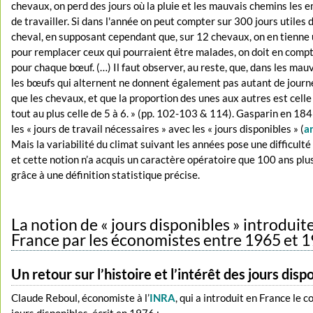
chevaux, on perd des jours où la pluie et les mauvais chemins les
de travailler. Si dans l'année on peut compter sur 300 jours utiles
cheval, en supposant cependant que, sur 12 chevaux, on en tienne 
pour remplacer ceux qui pourraient être malades, on doit en comp
pour chaque bœuf. (…) Il faut observer, au reste, que, dans les mau
les bœufs qui alternent ne donnent également pas autant de journ
que les chevaux, et que la proportion des unes aux autres est celle
tout au plus celle de 5 à 6. » (pp. 102-103 & 114). Gasparin en 1
les « jours de travail nécessaires » avec les « jours disponibles » (
a
Mais la variabilité du climat suivant les années pose une difficulté
et cette notion n’a acquis un caractère opératoire que 100 ans plus
grâce à une définition statistique précise.
La notion de « jours disponibles » introduit
France par les économistes entre 1965 et 
Un retour sur l’histoire et l’intérêt des jours disp
Claude Reboul, économiste à l’
INRA
, qui a introduit en France le 
jours disponibles, écrit en 1976 :