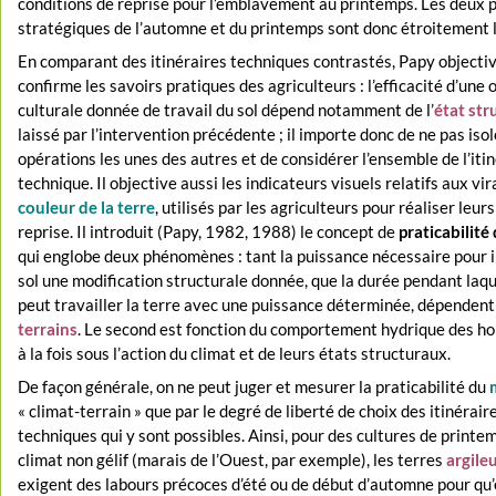
conditions de reprise pour l’emblavement au printemps. Les deux 
stratégiques de l’automne et du printemps sont donc étroitement l
En comparant des itinéraires techniques contrastés, Papy objectiv
confirme les savoirs pratiques des agriculteurs : l’efficacité d’une
culturale donnée de travail du sol dépend notamment de l’
état str
laissé par l’intervention précédente ; il importe donc de ne pas isol
opérations les unes des autres et de considérer l’ensemble de l’iti
technique. Il objective aussi les indicateurs visuels relatifs aux vi
couleur de la terre
, utilisés par les agriculteurs pour réaliser leur
reprise. Il introduit (Papy, 1982, 1988) le concept de
praticabilité
qui englobe deux phénomènes : tant la puissance nécessaire pour
sol une modification structurale donnée, que la durée pendant laqu
peut travailler la terre avec une puissance déterminée, dépendent
terrains
. Le second est fonction du comportement hydrique des ho
à la fois sous l’action du climat et de leurs états structuraux.
De façon générale, on ne peut juger et mesurer la praticabilité du
« climat-terrain » que par le degré de liberté de choix des itinérair
techniques qui y sont possibles. Ainsi, pour des cultures de printe
climat non gélif (marais de l’Ouest, par exemple), les terres
argile
exigent des labours précoces d’été ou de début d’automne pour qu’