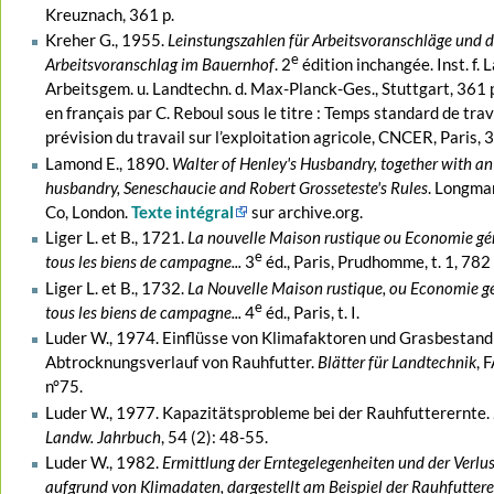
Kreuznach, 361 p.
Kreher G., 1955.
Leinstungszahlen für Arbeitsvoranschläge und d
e
Arbeitsvoranschlag im Bauernhof
. 2
édition inchangée. Inst. f. 
Arbeitsgem. u. Landtechn. d. Max-Planck-Ges., Stuttgart, 361 p
en français par C. Reboul sous le titre : Temps standard de trav
prévision du travail sur l’exploitation agricole, CNCER, Paris, 
Lamond E., 1890.
Walter of Henley's Husbandry, together with 
husbandry, Seneschaucie and Robert Grosseteste's Rules
. Longma
Co, London.
Texte intégral
sur archive.org.
Liger L. et B., 1721.
La nouvelle Maison rustique ou Economie gé
e
tous les biens de campagne...
3
éd., Paris, Prudhomme, t. 1, 782 
Liger L. et B., 1732.
La Nouvelle Maison rustique, ou Economie g
e
tous les biens de campagne...
4
éd., Paris, t. I.
Luder W., 1974. Einflüsse von Klimafaktoren und Grasbestand
Abtrocknungsverlauf von Rauhfutter.
Blätter für Landtechnik
, 
n°75.
Luder W., 1977. Kapazitätsprobleme bei der Rauhfutterernte.
Landw. Jahrbuch
, 54 (2): 48-55.
Luder W., 1982.
Ermittlung der Erntegelegenheiten und der Verlus
aufgrund von Klimadaten, dargestellt am Beispiel der Rauhfuttere