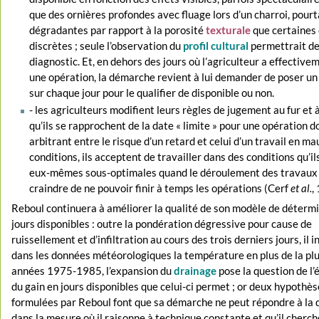
que des ornières profondes avec fluage lors d’un charroi, pour
dégradantes par rapport à la porosité
texturale
que certaines 
discrètes ; seule l’observation du
profil cultural
permettrait de
diagnostic. Et, en dehors des jours où l’agriculteur a effective
une opération, la démarche revient à lui demander de poser un
sur chaque jour pour le qualifier de disponible ou non.
- les agriculteurs modifient leurs règles de jugement au fur et
qu’ils se rapprochent de la date « limite » pour une opération d
arbitrant entre le risque d’un retard et celui d’un travail en m
conditions, ils acceptent de travailler dans des conditions qu’il
eux-mêmes sous-optimales quand le déroulement des travaux l
craindre de ne pouvoir finir à temps les opérations (Cerf
et al.
,
Reboul continuera à améliorer la qualité de son modèle de déterm
jours disponibles : outre la pondération dégressive pour cause de
ruissellement et d’infiltration au cours des trois derniers jours, il 
dans les données météorologiques la température en plus de la plu
années 1975-1985, l’expansion du
drainage
pose la question de l’
du gain en jours disponibles que celui-ci permet ; or deux hypothè
formulées par Reboul font que sa démarche ne peut répondre à la 
dans la mesure où il raisonne à technique constante et qu’il cherch