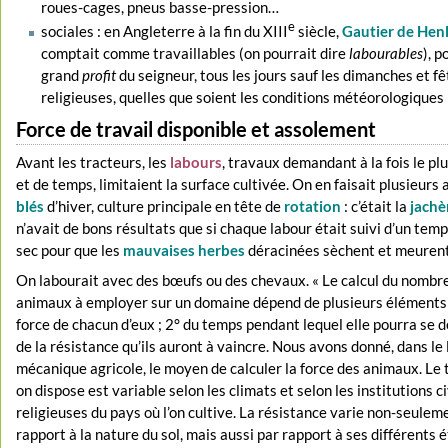
roues-cages, pneus basse-pression…
e
sociales : en Angleterre à la fin du XIII
siècle,
Gautier de Hen
comptait comme travaillables (on pourrait dire
labourables
), p
grand
profit
du seigneur, tous les jours sauf les dimanches et fê
religieuses, quelles que soient les conditions météorologiques 
Force de travail disponible et assolement
Avant les tracteurs, les
labours
, travaux demandant à la fois le pl
et de temps, limitaient la surface cultivée. On en faisait plusieurs 
blés
d’hiver, culture principale en tête de
rotation
: c’était la
jachè
n’avait de bons résultats que si chaque labour était suivi d’un tem
sec pour que les
mauvaises herbes
déracinées sèchent et meurent
On labourait avec des bœufs ou des chevaux. « Le calcul du nombr
animaux à employer sur un domaine dépend de plusieurs éléments :
force de chacun d’eux ; 2° du temps pendant lequel elle pourra se d
de la résistance qu’ils auront à vaincre. Nous avons donné, dans le l
mécanique agricole, le moyen de calculer la force des animaux. Le
on dispose est variable selon les climats et selon les institutions ci
religieuses du pays où l’on cultive. La résistance varie non-seulem
rapport à la nature du sol, mais aussi par rapport à ses différents 