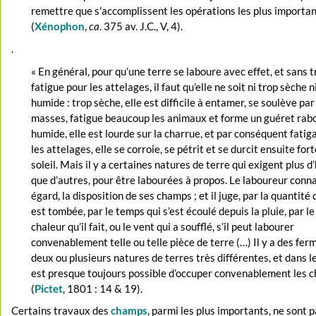
remettre que s'accomplissent les opérations les plus importan
(
Xénophon
,
ca
. 375 av. J.C., V, 4).
.
« En général, pour qu’une terre se laboure avec effet, et sans 
fatigue pour les attelages, il faut qu’elle ne soit ni trop sèche n
humide : trop sèche, elle est difficile à entamer, se soulève pa
masses, fatigue beaucoup les animaux et forme un guéret rabo
humide, elle est lourde sur la charrue, et par conséquent fatig
les attelages, elle se corroie, se pétrit et se durcit ensuite fo
soleil. Mais il y a certaines natures de terre qui exigent plus 
que d’autres, pour être labourées à propos. Le laboureur connaî
égard, la disposition de ses champs ; et il juge, par la quantité 
est tombée, par le temps qui s’est écoulé depuis la pluie, par l
chaleur qu’il fait, ou le vent qui a soufflé, s’il peut labourer
convenablement telle ou telle pièce de terre (…) Il y a des fer
deux ou plusieurs natures de terres très différentes, et dans le
est presque toujours possible d’occuper convenablement les c
(
Pictet
, 1801 : 14 & 19).
Certains travaux des
champs
, parmi les plus importants, ne sont 