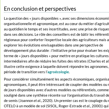
En conclusion et perspectives
La question des « jours disponibles », avec ses dimensions économ
organisationnelle et agronomique, est au cœur du métier d’agricult
au quotidien le temps et ses incertitudes, avec une prise de risqu
dans ses décisions. Le rôle des conseillers est de bâtir les référent
régionaux pour conforter l’expertise locale des agriculteurs mais 
explorer les évolutions envisageables dans une perspective de
développement plus durable : l’initiative prise pour évaluer les ex
terme de « jours disponibles » pour mettre en pratique les cultures
intermédiaires afin de réduire les fuites des nitrates (Charles et al
illustre cette exigence à laquelle doivent répondre les agronomes,
période de transition vers l’
agroécologie
.
Pour considérer simultanément les aspects économiques, organisa
agronomiques, il peut être intéressant de coupler des modèles ou 
de jours disponibles avec d’autres modèles ou référentiels, comme 
souligné dans une synthèse récente sur l’organisation du travail d
de semis (Joannon
et al.
, 2020). Un premier cas est le couplage du
OTELO à un modèle de sol (SISOL, Roger-Estrade
et al.
, 2000)) qui