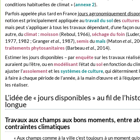
conditions habituelles de climat » (
annexe 2
).
Parfois appelée plus tard en France
jours agronomiquement dispon
notion est principalement appliquée au
travail du sol
des
cultures
mais peut s’appliquer à tous les travaux dépendant, d’une façon ou
autre, du
climat
:
moisson
(Reboul, 1966),
séchage du foin
(Luder
1977, 1982 ; Granger
et al.
, 1987),
semis
du
maïs
(Maton
et al.
, 2
traitements phytosanitaires
(Barbeau
et al.
, 2014).
Estimer les jours disponibles – par
enquête
sur les travaux réalisé
auraient pu l’être, ou en
modélisant
l’état du
sol
en fonction du cli
ajuster l’
assolement
et les
systèmes de culture
, qui déterminent 
à faire à chaque période de l’année, à la main d’œuvre et à l’équip
les réaliser.
L’idée de « jours disponibles » au fil de l’hist
longue
Travaux aux champs aux bons moments, entre at
contraintes climatiques
« Aux champs comme à la ville c'est toujours à un moment qu'o