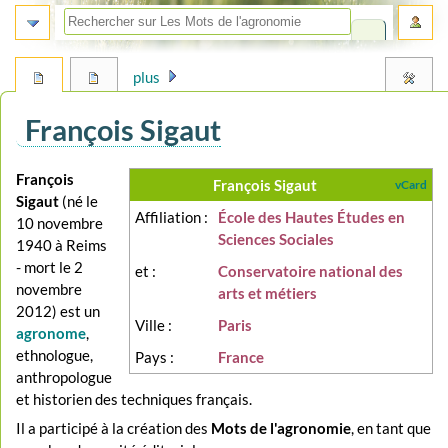
plus
François Sigaut
Aller
Aller
François
François Sigaut
vCard
à
à
Sigaut
(né le
Affiliation :
École des Hautes Études en
la
la
10 novembre
Sciences Sociales
navigation
recherche
1940 à Reims
- mort le 2
et :
Conservatoire national des
novembre
arts et métiers
2012) est un
Ville :
Paris
agronome
,
ethnologue,
Pays :
France
anthropologue
et historien des techniques français.
Il a participé à la création des
Mots de l'agronomie
, en tant que