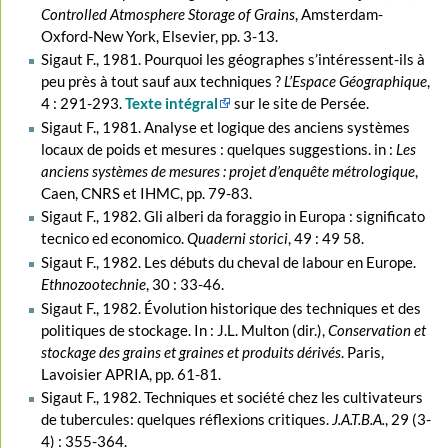
Controlled Atmosphere Storage of Grains
, Amsterdam-
Oxford-New York, Elsevier, pp. 3-13.
Sigaut F., 1981. Pourquoi les géographes s’intéressent-ils à
peu près à tout sauf aux techniques ?
L’Espace Géographique
,
4 : 291-293.
Texte intégral
sur le site de Persée.
Sigaut F., 1981. Analyse et logique des anciens systèmes
locaux de poids et mesures : quelques suggestions. in :
Les
anciens systèmes de mesures : projet d’enquête métrologique
,
Caen, CNRS et IHMC, pp. 79-83.
Sigaut F., 1982. Gli alberi da foraggio in Europa : significato
tecnico ed economico.
Quaderni storici
, 49 : 49 58.
Sigaut F., 1982. Les débuts du cheval de labour en Europe.
Ethnozootechnie
, 30 : 33-46.
Sigaut F., 1982. Évolution historique des techniques et des
politiques de stockage. In : J.L. Multon (dir.),
Conservation et
stockage des grains et graines et produits dérivés
. Paris,
Lavoisier APRIA, pp. 61-81.
Sigaut F., 1982. Techniques et société chez les cultivateurs
de tubercules: quelques réflexions critiques.
J.A.T.B.A.
, 29 (3-
4) : 355-364.