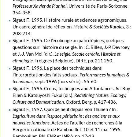
Professeur Xavier de Planhol
. Université de Paris-Sorbonne :
354-358.
Sigaut F., 1995. Histoire rurale et sciences agronomiques.
Un cadre général de réflexion.
Histoire & Sociétés Rurales
, 3 :
203-214.
Sigaut F., 1995. De l’écobuage au pain d’épices, quelques
questions sur l’histoire du seigle. In : C. Billen, J.-P. Devroey
et J.-J. Van Mol (dir.),
Le seigle, Secale cereale, Histoire et
ethnologie
. Treignes (Belgique), DIRE, pp. 211 250.
Sigaut F., 1996. La place des techniques dans
l’interprétation des faits sociaux.
Performances humaines &
techniques
, sept. 1996 (hors série) : 55-60.
Sigaut F., 1996. Crops, Techniques and Affordances.
In
: Roy
Ellen & Katsuyoshi Fukui (dir.),
Redefining Nature. Ecology,
Culture and Domestication
. Oxford, Berg, p. 417-436.
Sigaut F., 1997. Quoi de neuf depuis Von Thünen ? In :
L’agriculture dans l’espace périurbain : des anciennes aux
nouvelles fonctions
, Actes de l’atelier de recherches à la
Bergerie nationale de Rambouillet, 10 et 11 mai 1995,
Rambouillet, BN, ENP et INRA, pp. 17-19.