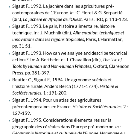
Sigaut F., 1992. La jachère dans les agricultures pré-
contemporaines de 1’Europe.
In
: C. Floret & G. Serpantié
(dir.),
La jachère en Afrique de l’Ouest
. Paris, IRD, p. 113-123.
Sigaut F., 1993. Le pain, histoire alimentaire, histoire
technique. In : J. Muchnik (dir.),
Alimentation, techniques et
innovations dans les régions tropicales
, Paris, L’Harmattan,
pp. 31 51.
Sigaut F., 1993. How can we analyse and describe technical
actions?. In: A. Berthelet et J. Chavaillon (dir.),
The Use of
Tools by Human and Non-Human Primates
, Oxford, Clarendon
Press, pp. 381-397.
Beutler C., Sigaut F., 1994. Un agronome suédois et
l’histoire rurale, Anders Berch (1771-1774).
Histoire &
Sociétés rurales
, 1 : 191-200.
Sigaut F., 1994. Pour un atlas des agricultures
précontemporaines en France.
Histoire et Sociétés rurales
, 2 :
127-159.
Sigaut F., 1995. Considérations élémentaires sur la
géographie des céréales dans l’Europe pré-moderne.
In
:
Géographie historique et culturelle de l’Europe. Hommage au