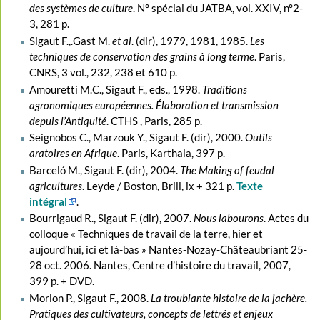
des systèmes de culture
. N° spécial du JATBA, vol. XXIV, n°2-
3, 281 p.
Sigaut F.,.Gast M.
et al
. (dir), 1979, 1981, 1985.
Les
techniques de conservation des grains à long terme
. Paris,
CNRS, 3 vol., 232, 238 et 610 p.
Amouretti M.C., Sigaut F., eds., 1998.
Traditions
agronomiques européennes. Élaboration et transmission
depuis l’Antiquité
. CTHS , Paris, 285 p.
Seignobos C., Marzouk Y., Sigaut F. (dir), 2000.
Outils
aratoires en Afrique
. Paris, Karthala, 397 p.
Barceló M., Sigaut F. (dir), 2004.
The Making of feudal
agricultures
. Leyde / Boston, Brill, ix + 321 p.
Texte
intégral
.
Bourrigaud R., Sigaut F. (dir), 2007.
Nous labourons
. Actes du
colloque « Techniques de travail de la terre, hier et
aujourd’hui, ici et là-bas » Nantes-Nozay-Châteaubriant 25-
28 oct. 2006. Nantes, Centre d’histoire du travail, 2007,
399 p. + DVD.
Morlon P., Sigaut F., 2008.
La troublante histoire de la jachère.
Pratiques des cultivateurs, concepts de lettrés et enjeux