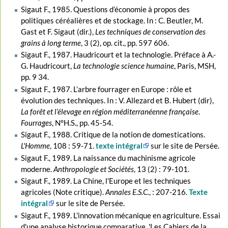
Sigaut F., 1985. Questions d’économie à propos des
politiques céréalières et de stockage. In : C. Beutler, M.
Gast et F. Sigaut (dir.),
Les techniques de conservation des
grains à long terme
, 3 (2), op. cit., pp. 597 606.
Sigaut F., 1987. Haudricourt et la technologie. Préface à A.-
G. Haudricourt,
La technologie science humaine
, Paris, MSH,
pp. 9 34.
Sigaut F., 1987. L’arbre fourrager en Europe : rôle et
évolution des techniques. In : V. Allezard et B. Hubert (dir),
La forêt et l’élevage en région méditerranéenne française
.
Fourrages
, N°H.S., pp. 45-54.
Sigaut F., 1988. Critique de la notion de domestications.
L'Homme
, 108 : 59-71.
texte intégral
sur le site de Persée.
Sigaut F., 1989. La naissance du machinisme agricole
moderne.
Anthropologie et Sociétés
, 13 (2) : 79-101.
Sigaut F., 1989. La Chine, l'Europe et les techniques
agricoles (Note critique).
Annales E.S.C.
, : 207-216.
Texte
intégral
sur le site de Persée.
Sigaut F., 1989. L'innovation mécanique en agriculture. Essai
d'une analyse historique comparative. 'Les Cahiers de la