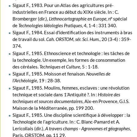
Sigaut F., 1983. Pour un Atlas des agricultures pré-
industrielles en France au début du XIXe siècle. In : C.
Bromberger (dir.),
L’ethnocartographie en Europe
, n° spécial
de
Technologies Idéologies Pratiques
, 4, 1-4 : 331 340.
Sigaut F., 1984. Essai d'identification des instruments à bras
de travail du sol.
Cah. ORSTOM, sér. Sci. Hum.
, 20 (3-4) : 359-
374.
Sigaut F., 1985. Ethnoscience et technologie : les tâches de
la technologie. Un exemple, les formes de consommation
des céréales.
Techniques et Culture
, 5 : 1-18.
Sigaut F., 1985. Moisson et fenaison.
Nouvelles de
l’Archéologie
, 19 : 28-38.
Sigaut F., 1985. Moulins, femmes, esclaves : une révolution
technique et sociale dans 1’Antiquité ?. In :
Histoire des
techniques et sources documentaires
, Aix-en Provence, G.I.S.
Maison de la Méditerranée, pp. 199 200.
Sigaut F., 1985. Une discipline scientifique à développer : la
Technologie de l’agriculture. In : C. Blanc-Pamard et A.
Lericollais (dir.),
A travers champs - Agronomes et géographes
,
Paris, ORSTOM, pp. 11 29.