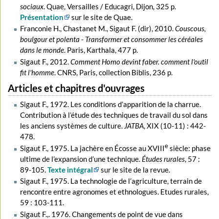
sociaux
. Quae, Versailles / Educagri, Dijon, 325 p.
Présentation
sur le site de Quae.
Franconie H., Chastanet M., Sigaut F. (dir), 2010.
Couscous,
boulgour et polenta - Transformer et consommer les céréales
dans le monde
. Paris, Karthala, 477 p.
Sigaut F., 2012.
Comment Homo devint faber. comment l'outil
fit l'homme
. CNRS, Paris, collection Biblis, 236 p.
Articles et chapitres d'ouvrages
Sigaut F., 1972. Les conditions d’apparition de la charrue.
Contribution à l’étude des techniques de travail du sol dans
les anciens systèmes de culture.
JATBA
, XIX (10-11) : 442-
478.
e
Sigaut F., 1975. La jachère en Écosse au XVIII
siècle: phase
ultime de l’expansion d’une technique.
Études rurales
, 57 :
89-105.
Texte intégral
sur le site de la revue.
Sigaut F., 1975. La technologie de l’agriculture, terrain de
rencontre entre agronomes et ethnologues. Etudes rurales,
59 : 103-111.
Sigaut F.,. 1976. Changements de point de vue dans