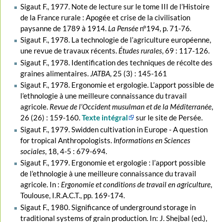
Sigaut F., 1977. Note de lecture sur le tome III de l’Histoire
de la France rurale : Apogée et crise de la civilisation
paysanne de 1789 à 1914.
La Pensée
n°194, p. 71-76.
Sigaut F., 1978. La technologie de l’agriculture européenne,
une revue de travaux récents.
Études rurales
, 69 : 117-126.
Sigaut F., 1978. Identification des techniques de récolte des
graines alimentaires.
JATBA
, 25 (3) : 145-161
Sigaut F., 1978. Ergonomie et ergologie. L’apport possible de
l’ethnologie à une meilleure connaissance du travail
agricole.
Revue de l’Occident musulman et de la Méditerranée
,
26 (26) : 159-160.
Texte intégral
sur le site de Persée.
Sigaut F., 1979. Swidden cultivation in Europe - A question
for tropical Anthropologists.
Informations en Sciences
sociales
, 18, 4-5 : 679-694.
Sigaut F., 1979. Ergonomie et ergologie : l’apport possible
de l’ethnologie à une meilleure connaissance du travail
agricole. In :
Ergonomie et conditions de travail en agriculture
,
Toulouse, I.R.A.C.T., pp. 169-174.
Sigaut F., 1980. Significance of underground storage in
traditional systems of grain production. In: J. Shejbal (ed.),