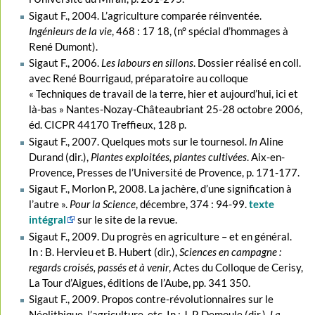
Sigaut F., 2004. L’agriculture comparée réinventée.
Ingénieurs de la vie
, 468 : 17 18, (n° spécial d’hommages à
René Dumont).
Sigaut F., 2006.
Les labours en sillons
. Dossier réalisé en coll.
avec René Bourrigaud, préparatoire au colloque
« Techniques de travail de la terre, hier et aujourd’hui, ici et
là-bas » Nantes-Nozay-Châteaubriant 25-28 octobre 2006,
éd. CICPR 44170 Treffieux, 128 p.
Sigaut F., 2007. Quelques mots sur le tournesol.
In
Aline
Durand (dir.),
Plantes exploitées, plantes cultivées
. Aix-en-
Provence, Presses de l’Université de Provence, p. 171-177.
Sigaut F., Morlon P., 2008. La jachère, d’une signification à
l’autre ».
Pour la Science
, décembre, 374 : 94-99.
texte
intégral
sur le site de la revue.
Sigaut F., 2009. Du progrès en agriculture – et en général.
In : B. Hervieu et B. Hubert (dir.),
Sciences en campagne :
regards croisés, passés et à venir
, Actes du Colloque de Cerisy,
La Tour d’Aigues, éditions de l’Aube, pp. 341 350.
Sigaut F., 2009. Propos contre-révolutionnaires sur le
Néolithique, l’agriculture, etc. In : J. P. Demoule (dir.),
La