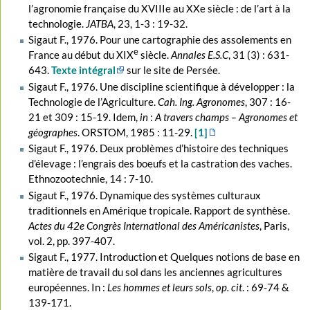
l’agronomie française du XVIIIe au XXe siècle : de l’art à la
technologie.
JATBA
, 23, 1-3 : 19-32.
Sigaut F., 1976. Pour une cartographie des assolements en
e
France au début du XIX
siècle.
Annales E.S.C
, 31 (3) : 631-
643.
Texte intégral
sur le site de Persée.
Sigaut F., 1976. Une discipline scientifique à développer : la
Technologie de l’Agriculture.
Cah. Ing. Agronomes
, 307 : 16-
21 et 309 : 15-19. Idem,
in
:
A travers champs – Agronomes et
géographes
. ORSTOM, 1985 : 11-29.
[1]
Sigaut F., 1976. Deux problèmes d’histoire des techniques
d’élevage : l’engrais des boeufs et la castration des vaches.
Ethnozootechnie, 14 : 7-10.
Sigaut F., 1976. Dynamique des systèmes culturaux
traditionnels en Amérique tropicale. Rapport de synthèse.
Actes du 42e Congrès International des Américanistes
, Paris,
vol. 2, pp. 397-407.
Sigaut F., 1977. Introduction et Quelques notions de base en
matière de travail du sol dans les anciennes agricultures
européennes. In :
Les hommes et leurs sols
,
op. cit
. : 69-74 &
139-171.