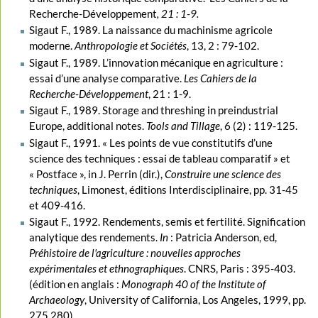
Recherche-Développement
, 21 : 1-9.
Sigaut F., 1989. La naissance du machinisme agricole
moderne.
Anthropologie et Sociétés
, 13, 2 : 79-102.
Sigaut F., 1989. L’innovation mécanique en agriculture :
essai d’une analyse comparative.
Les Cahiers de la
Recherche-Développement
, 21 : 1-9.
Sigaut F., 1989. Storage and threshing in preindustrial
Europe, additional notes.
Tools and Tillage
, 6 (2) : 119-125.
Sigaut F., 1991. « Les points de vue constitutifs d’une
science des techniques : essai de tableau comparatif » et
« Postface », in J. Perrin (dir.),
Construire une science des
techniques
, Limonest, éditions Interdisciplinaire, pp. 31-45
et 409-416.
Sigaut F., 1992. Rendements, semis et fertilité. Signification
analytique des rendements.
In
: Patricia Anderson, ed,
Préhistoire de l'agriculture : nouvelles approches
expérimentales et ethnographiques
. CNRS, Paris : 395-403.
(édition en anglais :
Monograph 40 of the Institute of
Archaeology
, University of California, Los Angeles, 1999, pp.
275 280).