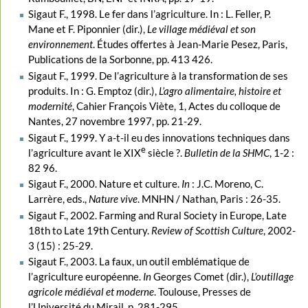
Sigaut F., 1998. Le fer dans l’agriculture. In : L. Feller, P.
Mane et F. Piponnier (dir.),
Le village médiéval et son
environnement
. Études offertes à Jean-Marie Pesez, Paris,
Publications de la Sorbonne, pp. 413 426.
Sigaut F., 1999. De l’agriculture à la transformation de ses
produits. In : G. Emptoz (dir.),
L’agro alimentaire, histoire et
modernité
, Cahier François Viète, 1, Actes du colloque de
Nantes, 27 novembre 1997, pp. 21-29.
Sigaut F., 1999. Y a-t-il eu des innovations techniques dans
e
l’agriculture avant le XIX
siècle ?.
Bulletin de la SHMC
, 1-2 :
82 96.
Sigaut F., 2000. Nature et culture.
In
: J.C. Moreno, C.
Larrère, eds.,
Nature vive
. MNHN / Nathan, Paris : 26-35.
Sigaut F., 2002. Farming and Rural Society in Europe, Late
18th to Late 19th Century.
Review of Scottish Culture
, 2002-
3 (15) : 25-29.
Sigaut F., 2003. La faux, un outil emblématique de
l’agriculture européenne.
In
Georges Comet (dir.),
L’outillage
agricole médiéval et moderne
. Toulouse, Presses de
l’Université du Mirail, p. 281-295.