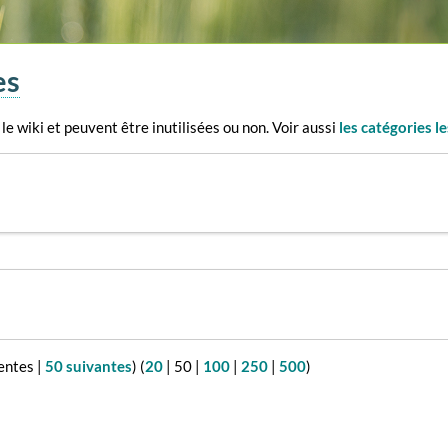
es
le wiki et peuvent être inutilisées ou non. Voir aussi
les catégories 
entes
|
50 suivantes
) (
20
|
50
|
100
|
250
|
500
)