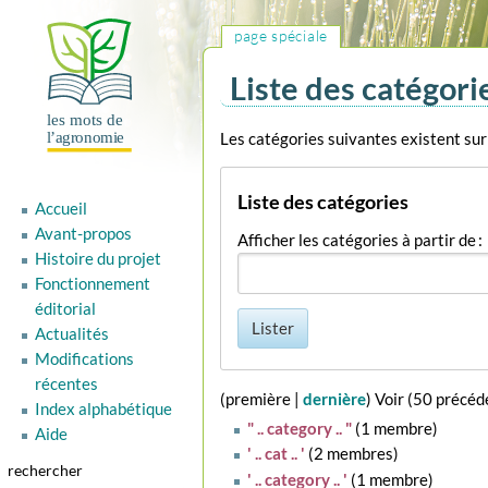
page spéciale
Liste des catégori
Aller
Aller
Les catégories suivantes existent sur 
à
à
la
la
Liste des catégories
Accueil
navigation
recherche
Avant-propos
Afficher les catégories à partir de :
Histoire du projet
Fonctionnement
éditorial
Lister
Actualités
Modifications
récentes
(
première
|
dernière
) Voir (
50 précéd
Index alphabétique
" .. category .. "
‏‎ (1 membre)
Aide
' .. cat .. '
‏‎ (2 membres)
rechercher
' .. category .. '
‏‎ (1 membre)