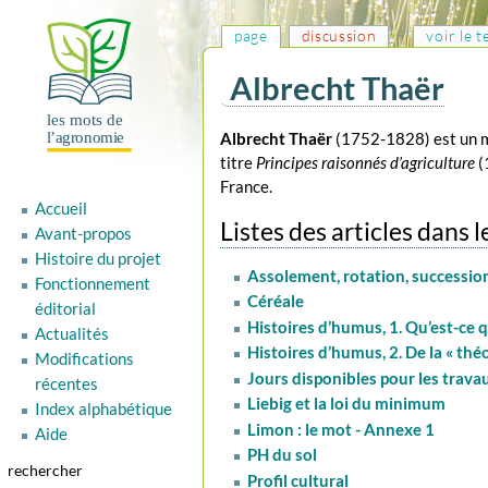
page
discussion
voir le 
Albrecht Thaër
Aller
Aller
Albrecht Thaër
(1752-1828) est un 
à
à
titre
Principes raisonnés d’agriculture
(
la
la
France.
Accueil
navigation
recherche
Listes des articles dans 
Avant-propos
Histoire du projet
Assolement, rotation, succession
Fonctionnement
Céréale
éditorial
Histoires d’humus, 1. Qu’est-ce 
Actualités
Histoires d’humus, 2. De la « thé
Modifications
Jours disponibles pour les trav
récentes
Liebig et la loi du minimum
Index alphabétique
Limon : le mot - Annexe 1
Aide
PH du sol
rechercher
Profil cultural