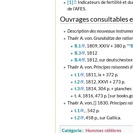
[1]
Indicateurs de fertilité et d
de l'AFES.
Ouvrages consultables e
Description des nouveaux instruments
Thaër A. von.
Grundsätze der ratio
B.1
, 1809, XXIV + 380 p. **
B
B.3
, 1812
B.4
, 1812, sur deutschestex
Thaër A. von.
Principes raisonnés d’
t.1
, 1811, ix + 372 p.
t.2
, 1812, XXVI + 273 p.
t.3
, 1814, 304 p. + planches 
t. 4, 1816, 473 p. [sur books.g
Thaër A. von, [] 1830.
Principes ra
t.1
, , 542 p.
t.2
, 458 p., sur Gallica.
Catégorie
:
Hommes célèbres