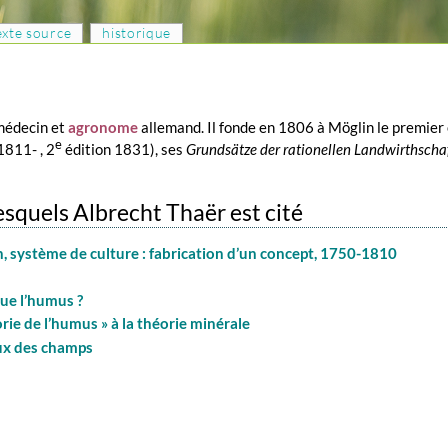
texte source
historique
médecin et
agronome
allemand. Il fonde en 1806 à Möglin le premier
e
1811- , 2
édition 1831), ses
Grundsätze der rationellen Landwirthscha
lesquels Albrecht Thaër est cité
, système de culture : fabrication d’un concept, 1750-1810
que l’humus ?
orie de l’humus » à la théorie minérale
aux des champs