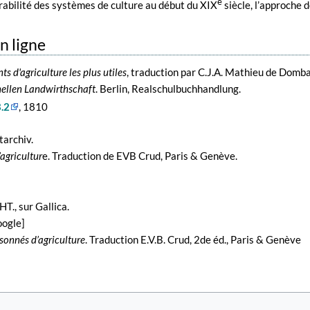
e
urabilité des systèmes de culture au début du XIX
siècle, l’approche d
n ligne
 d'agriculture les plus utiles
, traduction par C.J.A. Mathieu de Domba
nellen Landwirthschaft
. Berlin, Realschulbuchhandlung.
.2
, 1810
tarchiv.
agricultur
e. Traduction de EVB Crud, Paris & Genève.
HT., sur Gallica.
oogle]
isonnés d’agriculture
. Traduction E.V.B. Crud, 2de éd., Paris & Genève