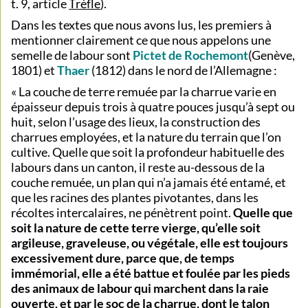
t. 9, article
Trèfle
).
Dans les textes que nous avons lus, les premiers à
mentionner clairement ce que nous appelons une
semelle de labour sont
Pictet de Rochemont
(Genève,
1801) et
Thaer
(1812) dans le nord de l’Allemagne :
« La couche de terre remuée par la charrue varie en
épaisseur depuis trois à quatre pouces jusqu’à sept ou
huit, selon l’usage des lieux, la construction des
charrues employées, et la nature du terrain que l’on
cultive. Quelle que soit la profondeur habituelle des
labours dans un canton, il reste au-dessous de la
couche remuée, un plan qui n’a jamais été entamé, et
que les racines des plantes pivotantes, dans les
récoltes intercalaires, ne pénètrent point.
Quelle que
soit la nature de cette terre vierge, qu’elle soit
argileuse, graveleuse, ou végétale, elle est toujours
excessivement dure, parce que, de temps
immémorial, elle a été battue et foulée par les pieds
des animaux de labour qui marchent dans la raie
ouverte, et par le soc de la charrue, dont le talon