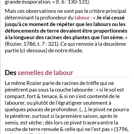
grande évaporation. » (t. 6 : 130-131).
Mais ces observations ne sont pas le critère principal
déterminant la profondeur du
labour
: «
Je n’ai cessé
jusqu’à ce moment de répéter que les labours ou les
défoncements de terre devaient être proportionnés
à la longueur des racines des plantes que l’on sème.
»
(Rozier, 1786, t. 7 : 321). Ce qui renvoie à la deuxième
partie (ci-dessous) de notre étude.
Des
semelles de labour
Le même Rozier parle de racines de trèfle qui ne
pénètrent pas sous la couche labourée : « si le sol est
compact, fort & tenace, & si on s’est contenté de le
labourer, ou plutôt de l’égratigner seulement à
quelques pouces de profondeur, (…), le pivot ne pourra
le pénétrer, surtout si la première saison, après le
semis, est sèche ; dès lors ce pivot tracera entre la
couche de terre remuée & celle qui ne l’est pas » (1796,