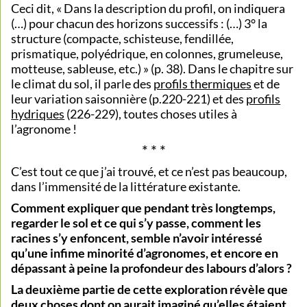
Ceci dit, « Dans la description du profil, on indiquera
(…) pour chacun des horizons successifs : (…) 3° la
structure (compacte, schisteuse, fendillée,
prismatique, polyédrique, en colonnes, grumeleuse,
motteuse, sableuse, etc.) » (p. 38). Dans le chapitre sur
le climat du sol, il parle des
profils thermiques
et de
leur variation saisonnière (p.220-221) et des
profils
hydriques
(226-229), toutes choses utiles à
l’agronome !
* * *
C’est tout ce que j’ai trouvé, et ce n’est pas beaucoup,
dans l’immensité de la littérature existante.
Comment expliquer que pendant très longtemps,
regarder le sol et ce qui s’y passe, comment les
racines s’y enfoncent, semble n’avoir intéressé
qu’une infime minorité d’agronomes, et encore en
dépassant à peine la profondeur des labours d’alors ?
La deuxième partie de cette exploration révèle que
deux choses dont on aurait imaginé qu’elles étaient