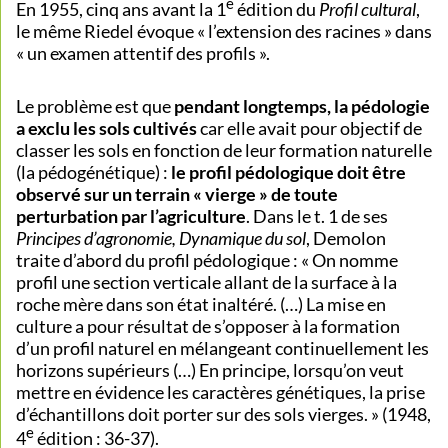
e
En 1955, cinq ans avant la 1
édition du
Profil cultural
,
le même Riedel évoque « l’extension des racines » dans
« un examen attentif des profils ».
Le problème est que
pendant longtemps, la pédologie
a exclu les sols cultivés
car elle avait pour objectif de
classer les sols en fonction de leur formation naturelle
(la pédogénétique) :
le profil pédologique doit être
observé sur un terrain « vierge » de toute
perturbation par l’agriculture
. Dans le t. 1 de ses
Principes d’agronomie, Dynamique du sol
, Demolon
traite d’abord du profil pédologique : « On nomme
profil une section verticale allant de la surface à la
roche mère dans son état inaltéré. (…) La mise en
culture a pour résultat de s’opposer à la formation
d’un profil naturel en mélangeant continuellement les
horizons supérieurs (…) En principe, lorsqu’on veut
mettre en évidence les caractères génétiques, la prise
d’échantillons doit porter sur des sols vierges. » (1948,
e
4
édition : 36-37).