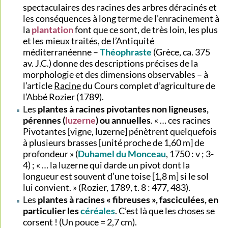
spectaculaires des racines des arbres déracinés et
les conséquences à long terme de l’enracinement à
la
plantation
font que ce sont, de très loin, les plus
et les mieux traités, de l’Antiquité
méditerranéenne –
Théophraste
(Grèce, ca. 375
av. J.C.) donne des descriptions précises de la
morphologie et des dimensions observables – à
l’article
Racine
du Cours complet d’agriculture de
l’Abbé Rozier (1789).
Les
plantes à racines pivotantes non ligneuses,
pérennes (
luzerne
) ou annuelles
. « … ces racines
Pivotantes [vigne, luzerne] pénètrent quelquefois
à plusieurs brasses [unité proche de 1,60 m] de
profondeur » (
Duhamel du Monceau
, 1750 : v ; 3-
4) ; « … la luzerne qui darde un pivot dont la
longueur est souvent d’une toise [1,8 m] si le sol
lui convient. » (Rozier, 1789, t. 8 : 477, 483).
Les
plantes à racines « fibreuses », fasciculées, en
particulier les
céréales
. C’est là que les choses se
corsent ! (Un pouce = 2,7 cm).