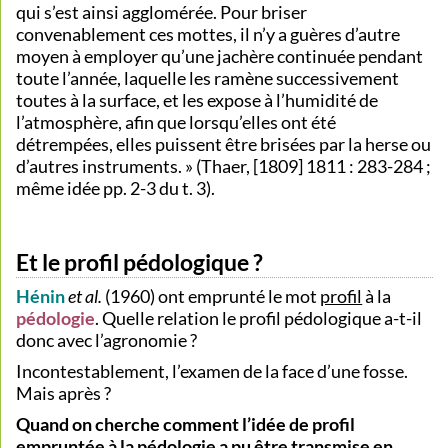
qui s’est ainsi agglomérée. Pour briser
convenablement ces mottes, il n’y a guères d’autre
moyen à employer qu’une jachère continuée pendant
toute l’année, laquelle les ramène successivement
toutes à la surface, et les expose à l’humidité de
l’atmosphère, afin que lorsqu’elles ont été
détrempées, elles puissent être brisées par la herse ou
d’autres instruments. » (Thaer, [1809] 1811 : 283-284 ;
même idée pp. 2-3 du t. 3).
Et le profil pédologique ?
Hénin
et al.
(1960) ont emprunté le mot
profil
à la
pédologie
. Quelle relation le profil pédologique a-t-il
donc avec l’agronomie ?
Incontestablement, l’examen de la face d’une fosse.
Mais après ?
Quand on cherche comment l’idée de profil
empruntée à la pédologie a pu être transmise en