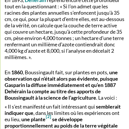
tout en la questionnant : « Si l’on admet que les
racines des plantes annuelles s’enfoncent jusqu’à 35
cm, ce qui, pour la plupart d’entre elles, est au-dessous
de la vérité, on calcule que la couche de terre active
qui couvre un hectare, jusqu’à cette profondeur de 35
cm, pèse environ 4,000 tonnes ; un hectare d’une terre
renfermant un millième d’azote contiendrait donc
4,000 kg d’azote et 8,000, si l’analyse en décelait 2
millièmes. ».
En
1860
, Boussingault fait, sur plantes en pots,
une
observation qui n’était alors pas évidente, puisque
Gasparin la diffuse immédiatement et qu’en 1887
Dehérain la compte au titre des apports de
Boussingault à la science de l’agriculture
. La voici :
« Il s’est manifesté un fait intéressant qui
semblerait
indiquer que
, dans les limites où les expériences ont
[2]
eu lieu,
une plante
se développe
proportionnellement au poids de la terre végétale