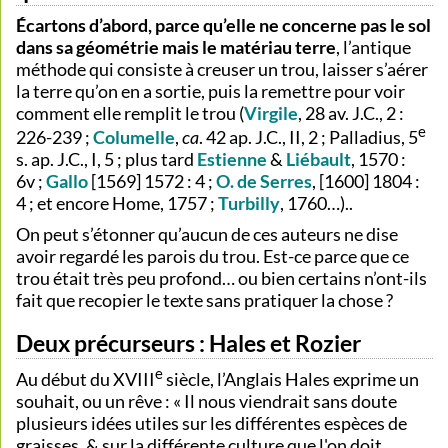
Écartons d’abord, parce qu’elle ne concerne pas le sol
dans sa géométrie mais le matériau terre
, l’antique
méthode qui consiste à creuser un trou, laisser s’aérer
la terre qu’on en a sortie, puis la remettre pour voir
comment elle remplit le trou (
Virgile
, 28 av. J.C., 2 :
e
226-239 ;
Columelle
,
ca
. 42 ap. J.C., II, 2 ; Palladius, 5
s. ap. J.C., I, 5 ; plus tard
Estienne
&
Liébault
, 1570 :
6v ;
Gallo
[1569] 1572 : 4 ;
O. de Serres
, [1600] 1804 :
4 ; et encore Home, 1757 ;
Turbilly
, 1760…)..
On peut s’étonner qu’aucun de ces auteurs ne dise
avoir regardé les parois du trou. Est-ce parce que ce
trou était très peu profond… ou bien certains n’ont-ils
fait que recopier le texte sans pratiquer la chose ?
Deux précurseurs : Hales et Rozier
e
Au début du XVIII
siècle, l’Anglais Hales exprime un
souhait, ou un rêve : « Il nous viendrait sans doute
plusieurs idées utiles sur les différentes espèces de
graisses, & sur la différente culture que l'on doit