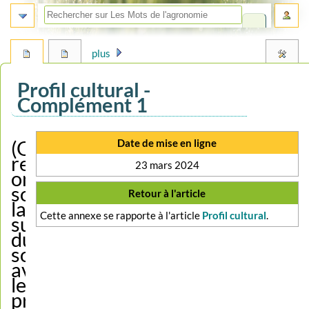
plus
Profil cultural -
Complément 1
Aller
Aller
Date de mise en ligne
(Que)
à
à
regardait-
23 mars 2024
la
la
on
navigation
recherche
sous
Retour à l'article
la
Cette annexe se rapporte à l'article
Profil cultural
.
surface
du
sol
avant
le
profil