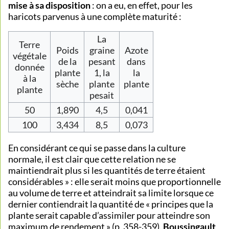
mise à sa disposition
: on a eu, en effet, pour les
haricots parvenus à une complète maturité :
La
Terre
Poids
graine
Azote
végétale
de la
pesant
dans
donnée
plante
1, la
la
à la
sèche
plante
plante
plante
pesait
50
1,890
4,5
0,041
100
3,434
8,5
0,073
En considérant ce qui se passe dans la culture
normale, il est clair que cette relation ne se
maintiendrait plus si les quantités de terre étaient
considérables » : elle serait moins que proportionnelle
au volume de terre et atteindrait sa limite lorsque ce
dernier contiendrait la quantité de « principes que la
plante serait capable d’assimiler pour atteindre son
maximum de rendement » (p. 358-359).
Boussingault