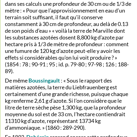
dans ses calculs une profondeur de 30 cm ou de 1/3 de
mètre : « Pour que l’approvisionnement en eau d’un
terrain soit suffisant, il faut qu’il conserve
constamment à 30 cm de profondeur, au delà de 0.13
de son poids d’eau » « voilà la terre de Marville dont
les substances azotées dosent 8,800 kg d’azote par
hectare pris à 1/3 de mètre de profondeur : comment
une fumure de 120 kg d’azote peut-elle y avoir les
effets si considérables qu’on lui voit produire ? »
(1854 : 78 ; 90-91 ; 95 ; id. p. 79-80 ; 97-98 ; 126 ; 188-
89).
De même
Boussingault
: « Sous le rapport des
matières azotées, la terre du Liebfrauenberg est
certainement d’une grande richesse, puisque chaque
kg renferme 2,61 g d’azote. Si l’on considère que le
litre de terre sèche pèse 1,300 kg, que la profondeur
moyenne du sol est de 33 cm, l’hectare contiendrait
11310 kg d’azote, représentant 13734 kg
d’ammoniaque. » (1860 : 289-290).
En 1893,
Dehérain
reprend encore cette profondeur