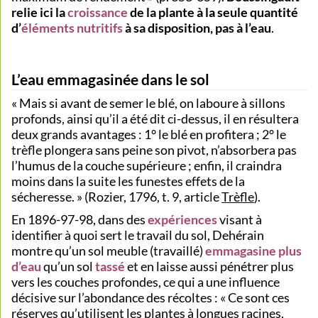
relie ici la
croissance
de la plante à la seule quantité
d’
éléments nutritifs
à sa disposition, pas à l’eau
.
L’eau emmagasinée dans le sol
« Mais si avant de semer le blé, on laboure à sillons
profonds, ainsi qu’il a été dit ci-dessus, il en résultera
deux grands avantages : 1° le blé en profitera ; 2° le
trèfle plongera sans peine son pivot, n’absorbera pas
l’humus de la couche supérieure ; enfin, il craindra
moins dans la suite les funestes effets de la
sécheresse. » (Rozier, 1796, t. 9, article
Trèfle
).
En 1896-97-98, dans des
expériences
visant à
identifier à quoi sert le travail du sol, Dehérain
montre qu’un sol meuble (travaillé)
emmagasine plus
d’eau
qu’un sol
tassé
et en laisse aussi pénétrer plus
vers les couches profondes, ce qui a une influence
décisive sur l’abondance des récoltes : « Ce sont ces
réserves qu’utilisent les plantes à longues racines,