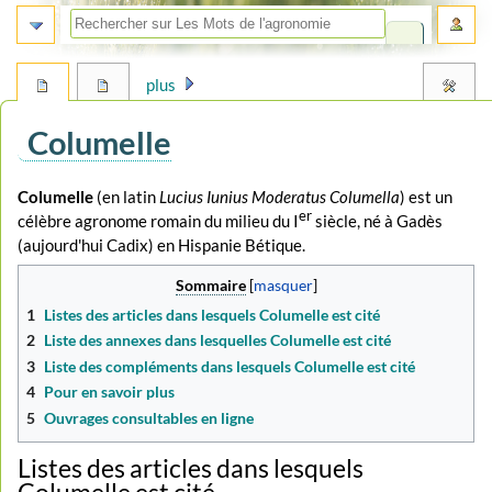
plus
Columelle
Aller
Aller
Columelle
(en latin
Lucius Iunius Moderatus Columella
) est un
er
à
à
célèbre agronome romain du milieu du I
siècle, né à Gadès
la
la
(aujourd'hui Cadix) en Hispanie Bétique.
navigation
recherche
Sommaire
1
Listes des articles dans lesquels Columelle est cité
2
Liste des annexes dans lesquelles Columelle est cité
3
Liste des compléments dans lesquels Columelle est cité
4
Pour en savoir plus
5
Ouvrages consultables en ligne
Listes des articles dans lesquels
Columelle est cité