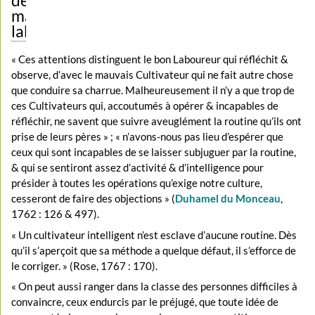
mauvais
laboureurs
« Ces attentions distinguent le bon Laboureur qui réfléchit &
observe, d’avec le mauvais Cultivateur qui ne fait autre chose
que conduire sa charrue. Malheureusement il n’y a que trop de
ces Cultivateurs qui, accoutumés à opérer & incapables de
réfléchir, ne savent que suivre aveuglément la routine qu’ils ont
prise de leurs pères » ; « n’avons-nous pas lieu d’espérer que
ceux qui sont incapables de se laisser subjuguer par la routine,
& qui se sentiront assez d’activité & d’intelligence pour
présider à toutes les opérations qu’exige notre culture,
cesseront de faire des objections » (
Duhamel du Monceau
,
1762 : 126 & 497).
« Un cultivateur intelligent n’est esclave d’aucune routine. Dès
qu’il s’aperçoit que sa méthode a quelque défaut, il s’efforce de
le corriger. » (Rose, 1767 : 170).
« On peut aussi ranger dans la classe des personnes difficiles à
convaincre, ceux endurcis par le préjugé, que toute idée de