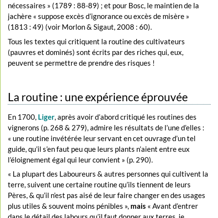
nécessaires » (1789 : 88-89) ; et pour Bosc, le maintien de la
jachère « suppose excès d’ignorance ou excès de misère »
(1813 : 49) (voir Morlon & Sigaut, 2008 : 60).
Tous les textes qui critiquent la routine des cultivateurs
(pauvres et dominés) sont écrits par des riches qui, eux,
peuvent se permettre de prendre des risques !
La routine : une expérience éprouvée
En 1700,
Liger
, après avoir d’abord critiqué les routines des
vignerons (p. 268 & 279), admire les résultats de l’une d’elles :
« une routine invétérée leur servant en cet ouvrage d’un tel
guide, qu’il s’en faut peu que leurs plants n’aient entre eux
l’éloignement égal qui leur convient » (p. 290).
« La plupart des Laboureurs & autres personnes qui cultivent la
terre, suivent une certaine routine qu’ils tiennent de leurs
Pères, & qu’il n’est pas aisé de leur faire changer en des usages
plus utiles & souvent moins pénibles »,
mais
« Avant d’entrer
dans le détail des labours qu’il faut donner aux terres, je