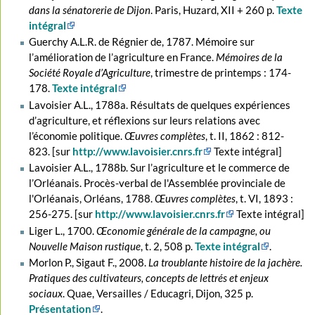
dans la sénatorerie de Dijon
. Paris, Huzard, XII + 260 p.
Texte
intégral
Guerchy A.L.R. de Régnier de, 1787. Mémoire sur
l’amélioration de l’agriculture en France.
Mémoires de la
Société Royale d’Agriculture
, trimestre de printemps : 174-
178.
Texte intégral
Lavoisier A.L., 1788a. Résultats de quelques expériences
d’agriculture, et réflexions sur leurs relations avec
l’économie politique.
Œuvres complètes
, t. II, 1862 : 812-
823. [sur
http://www.lavoisier.cnrs.fr
Texte intégral]
Lavoisier A.L., 1788b. Sur l’agriculture et le commerce de
l’Orléanais. Procès-verbal de l'Assemblée provinciale de
l'Orléanais, Orléans, 1788.
Œuvres complètes
, t. VI, 1893 :
256-275. [sur
http://www.lavoisier.cnrs.fr
Texte intégral]
Liger L., 1700.
Œconomie générale de la campagne, ou
Nouvelle Maison rustique
, t. 2, 508 p.
Texte intégral
.
Morlon P., Sigaut F., 2008.
La troublante histoire de la jachère.
Pratiques des cultivateurs, concepts de lettrés et enjeux
sociaux
. Quae, Versailles / Educagri, Dijon, 325 p.
Présentation
.