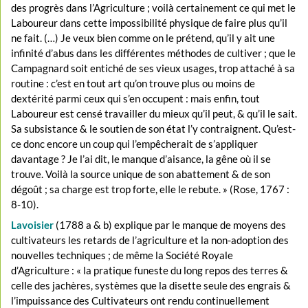
des progrès dans l’Agriculture ; voilà certainement ce qui met le
Laboureur dans cette impossibilité physique de faire plus qu’il
ne fait. (…) Je veux bien comme on le prétend, qu’il y ait une
infinité d’abus dans les différentes méthodes de cultiver ; que le
Campagnard soit entiché de ses vieux usages, trop attaché à sa
routine : c’est en tout art qu’on trouve plus ou moins de
dextérité parmi ceux qui s’en occupent : mais enfin, tout
Laboureur est censé travailler du mieux qu’il peut, & qu’il le sait.
Sa subsistance & le soutien de son état l’y contraignent. Qu’est-
ce donc encore un coup qui l’empêcherait de s’appliquer
davantage ? Je l’ai dit, le manque d’aisance, la gêne où il se
trouve. Voilà la source unique de son abattement & de son
dégoût ; sa charge est trop forte, elle le rebute. » (Rose, 1767 :
8-10).
Lavoisier
(1788 a & b) explique par le manque de moyens des
cultivateurs les retards de l’agriculture et la non-adoption des
nouvelles techniques ; de même la Société Royale
d’Agriculture : « la pratique funeste du long repos des terres &
celle des jachères, systèmes que la disette seule des engrais &
l’impuissance des Cultivateurs ont rendu continuellement