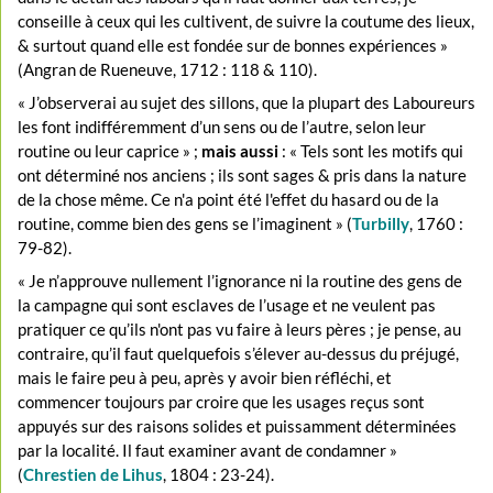
conseille à ceux qui les cultivent, de suivre la coutume des lieux,
& surtout quand elle est fondée sur de bonnes expériences »
(Angran de Rueneuve, 1712 : 118 & 110).
« J’observerai au sujet des sillons, que la plupart des Laboureurs
les font indifféremment d’un sens ou de l’autre, selon leur
routine ou leur caprice » ;
mais aussi
: « Tels sont les motifs qui
ont déterminé nos anciens ; ils sont sages & pris dans la nature
de la chose même. Ce n'a point été l'effet du hasard ou de la
routine, comme bien des gens se l’imaginent » (
Turbilly
, 1760 :
79-82).
« Je n’approuve nullement l’ignorance ni la routine des gens de
la campagne qui sont esclaves de l’usage et ne veulent pas
pratiquer ce qu’ils n'ont pas vu faire à leurs pères ; je pense, au
contraire, qu’il faut quelquefois s’élever au-dessus du préjugé,
mais le faire peu à peu, après y avoir bien réfléchi, et
commencer toujours par croire que les usages reçus sont
appuyés sur des raisons solides et puissamment déterminées
par la localité. Il faut examiner avant de condamner »
(
Chrestien de Lihus
, 1804 : 23-24).