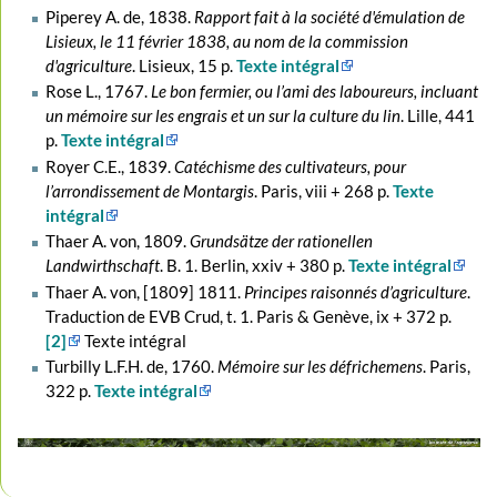
Piperey A. de, 1838.
Rapport fait à la société d'émulation de
Lisieux, le 11 février 1838, au nom de la commission
d'agriculture
. Lisieux, 15 p.
Texte intégral
Rose L., 1767.
Le bon fermier, ou l’ami des laboureurs, incluant
un mémoire sur les engrais et un sur la culture du lin
. Lille, 441
p.
Texte intégral
Royer C.E., 1839.
Catéchisme des cultivateurs, pour
l’arrondissement de Montargis
. Paris, viii + 268 p.
Texte
intégral
Thaer A. von, 1809.
Grundsätze der rationellen
Landwirthschaft
. B. 1. Berlin, xxiv + 380 p.
Texte intégral
Thaer A. von, [1809] 1811.
Principes raisonnés d’agriculture
.
Traduction de EVB Crud, t. 1. Paris & Genève, ix + 372 p.
[2]
Texte intégral
Turbilly L.F.H. de, 1760.
Mémoire sur les défrichemens
. Paris,
322 p.
Texte intégral