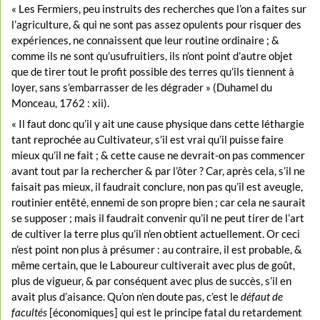
« Les Fermiers, peu instruits des recherches que l’on a faites sur
l’agriculture, & qui ne sont pas assez opulents pour risquer des
expériences, ne connaissent que leur routine ordinaire ; &
comme ils ne sont qu’usufruitiers, ils n’ont point d’autre objet
que de tirer tout le profit possible des terres qu’ils tiennent à
loyer, sans s’embarrasser de les dégrader » (Duhamel du
Monceau, 1762 : xii).
« Il faut donc qu’il y ait une cause physique dans cette léthargie
tant reprochée au Cultivateur, s’il est vrai qu’il puisse faire
mieux qu’il ne fait ; & cette cause ne devrait-on pas commencer
avant tout par la rechercher & par l’ôter ? Car, après cela, s’il ne
faisait pas mieux, il faudrait conclure, non pas qu’il est aveugle,
routinier entêté, ennemi de son propre bien ; car cela ne saurait
se supposer ; mais il faudrait convenir qu’il ne peut tirer de l’art
de cultiver la terre plus qu’il n’en obtient actuellement. Or ceci
n’est point non plus à présumer : au contraire, il est probable, &
même certain, que le Laboureur cultiverait avec plus de goût,
plus de vigueur, & par conséquent avec plus de succès, s’il en
avait plus d’aisance. Qu’on n’en doute pas, c’est le
défaut de
facultés
[économiques] qui est le principe fatal du retardement