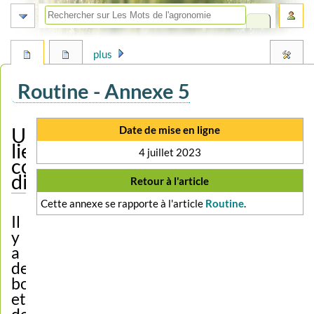
plus
Routine - Annexe 5
Aller
Aller
Date de mise en ligne
Un
à
à
lieu
4 juillet 2023
la
la
commun
navigation
recherche
discuté
Retour à l'article
Cette annexe se rapporte à l'article
Routine
.
Il
y
a
de
bons
et
de