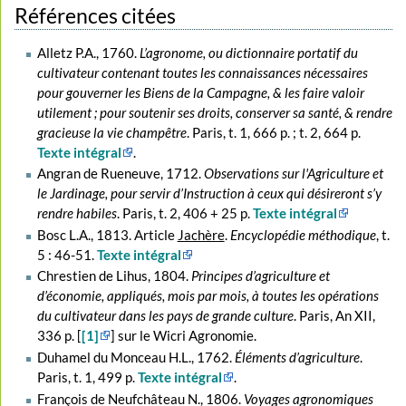
Références citées
Alletz P.A., 1760.
L’agronome, ou dictionnaire portatif du
cultivateur contenant toutes les connaissances nécessaires
pour gouverner les Biens de la Campagne, & les faire valoir
utilement ; pour soutenir ses droits, conserver sa santé, & rendre
gracieuse la vie champêtre
. Paris, t. 1, 666 p. ; t. 2, 664 p.
Texte intégral
.
Angran de Rueneuve, 1712.
Observations sur l'Agriculture et
le Jardinage, pour servir d’Instruction à ceux qui désireront s’y
rendre habiles
. Paris, t. 2, 406 + 25 p.
Texte intégral
Bosc L.A., 1813. Article
Jachère
.
Encyclopédie méthodique
, t.
5 : 46-51.
Texte intégral
Chrestien de Lihus, 1804.
Principes d’agriculture et
d’économie, appliqués, mois par mois, à toutes les opérations
du cultivateur dans les pays de grande culture
. Paris, An XII,
336 p. [
[1]
] sur le Wicri Agronomie.
Duhamel du Monceau H.L., 1762.
Éléments d’agriculture
.
Paris, t. 1, 499 p.
Texte intégral
.
François de Neufchâteau N., 1806.
Voyages agronomiques