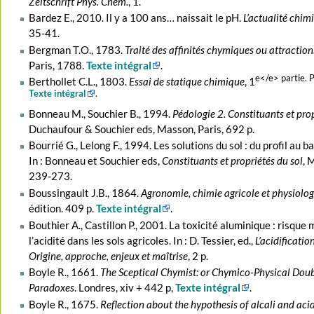
Zeitschrift Phys. Chem.
, 1.
Bardez E., 2010. Il y a 100 ans… naissait le pH.
L’actualité chim
35-41.
Bergman T.O., 1783.
Traité des affinités chymiques ou attraction
Paris, 1788.
Texte intégral
.
e</e> partie. P
Berthollet C.L., 1803.
Essai de statique chimique
, 1
Texte intégral
.
Bonneau M., Souchier B., 1994.
Pédologie 2. Constituants et prop
Duchaufour & Souchier eds, Masson, Paris, 692 p.
Bourrié G., Lelong F., 1994. Les solutions du sol : du profil au b
In : Bonneau et Souchier eds,
Constituants et propriétés du sol
, 
239-273.
Boussingault J.B., 1864.
Agronomie, chimie agricole et physiolog
édition. 409 p.
Texte intégral
.
Bouthier A., Castillon P., 2001. La toxicité aluminique : risque m
l’acidité dans les sols agricoles. In : D. Tessier, ed.,
L’acidification
Origine, approche, enjeux et maîtrise
, 2 p.
Boyle R., 1661.
The Sceptical Chymist: or Chymico-Physical Dou
Paradoxes
. Londres, xiv + 442 p,
Texte intégral
.
Boyle R., 1675.
Reflection about the hypothesis of alcali and ac