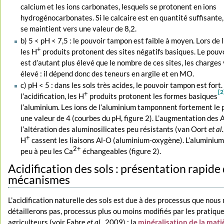
calcium et les ions carbonates, lesquels se protonent en ions
hydrogénocarbonates. Si le calcaire est en quantité suffisante,
se maintient vers une valeur de 8,2.
b) 5 < pH < 7,5 : le pouvoir tampon est faible à moyen. Lors de l’
+
les H
produits protonent des sites négatifs basiques. Le pou
est d’autant plus élevé que le nombre de ces sites, les charges 
élevé : il dépend donc des teneurs en argile et en MO.
c) pH < 5 : dans les sols très acides, le pouvoir tampon est fort.
[2
+
l’acidification, les H
produits protonent les formes basiques
l’aluminium. Les ions de l’aluminium tamponnent fortement le 
une valeur de 4 (courbes du pH, figure 2). L’augmentation des A
l’altération des aluminosilicates peu résistants (van Oort
et al.
+
H
cassent les liaisons Al-O (aluminium-oxygène). L’aluminiu
2+
peu à peu les Ca
échangeables (figure 2).
Acidification des sols : présentation rapide
mécanismes
L’acidification naturelle des sols est due à des processus que nous
détaillerons pas, processus plus ou moins modifiés par les pratiqu
agriculteurs (voir Fabre
et al.
, 2009) : la
minéralisation de la mati