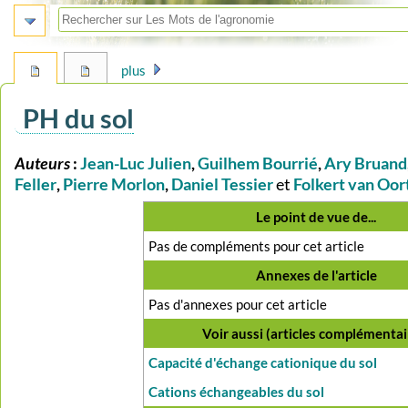
plus
PH du sol
Auteurs
:
Jean-Luc Julien
,
Guilhem Bourrié
,
Ary Bruand
Aller
Aller
à
à
Feller
,
Pierre Morlon
,
Daniel Tessier
et
Folkert van Oor
la
la
Le point de vue de...
navigation
recherche
Pas de compléments pour cet article
Annexes de l'article
Pas d'annexes pour cet article
Voir aussi (articles complémentai
Capacité d'échange cationique du sol
Cations échangeables du sol