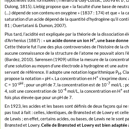
Dulong, 1815). Liebig propose que « la faculté d’une base de neutra
(…) dépend de son contenu en oxygène » (1837 : 174) et que « la c
saturation d’un acide dépend de la quantité d’hydrogène qu’il conti
81 ; Ouertatani & Dumon, 2007).
Plus tard, l’acidité est expliquée par la théorie de la dissociation é
+
d’Arrhenius (1887) : «
un acide donne un ion H
, une base donne
Cette théorie fut l’une des plus controversées de l’histoire de la ch
aucune connaissance de la structure de l’atome ne pouvait alors l’
(Bardez, 2010). Sørensen (1909) utilise la mesure de la concentra
d’une solution au moyen d’une électrode à hydrogène et une autre
servant de référence. Il adopte une notation logarithmique P
. Cl
H
+
propose la notation « pH ». La concentration en H
s’exprime donc a
-pH
-7
C = 10
; pour un pH de 7, la concentration est de 10
mol/L ; p
-4
+
4, soit une concentration de 10
mol/L, la concentration en H
est
fois plus élevée que pour un pH de 7.
En 1923, les acides et les bases sont définis de deux façons qui ne
pas tout à fait : celles, identiques, de Brønsted et de Lowry et celle
de Lewis ; en effet, certains acides, ou bases, de Lewis ne le sont p
Brønsted et Lowry.
Celle de Brønsted et Lowry est bien adaptée à