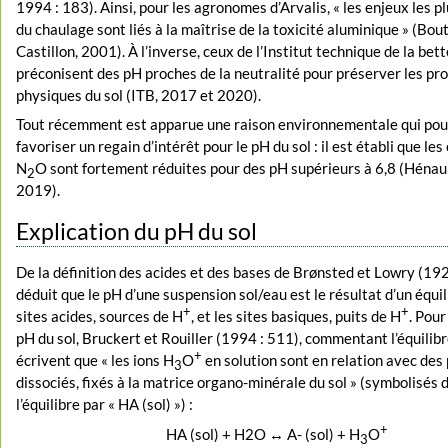
1994 : 183). Ainsi, pour les agronomes d’Arvalis, « les enjeux les 
du chaulage sont liés à la maîtrise de la toxicité aluminique » (Bou
Castillon, 2001). À l’inverse, ceux de l’Institut technique de la bet
préconisent des pH proches de la neutralité pour préserver les pr
physiques du sol (ITB, 2017 et 2020).
Tout récemment est apparue une raison environnementale qui pou
favoriser un regain d’intérêt pour le pH du sol : il est établi que le
N
O sont fortement réduites pour des pH supérieurs à 6,8 (Hénault
2
2019).
Explication du pH du sol
De la définition des acides et des bases de Brønsted et Lowry (1923
déduit que le pH d’une suspension sol/eau est le résultat d’un équil
+
+
sites acides, sources de H
, et les sites basiques, puits de H
. Pour
pH du sol, Bruckert et Rouiller (1994 : 511), commentant l’équilibr
+
écrivent que « les ions H
O
en solution sont en relation avec des
3
dissociés, fixés à la matrice organo-minérale du sol » (symbolisés 
l’équilibre par « HA (sol) ») :
+
HA (sol) + H2O ↔ A- (sol) + H
O
3