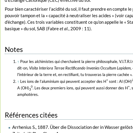
Pour bien caractériser l’acidité du sol, il faut prendre en compte le 
pouvoir tampon et la « capacité à neutraliser les acides » (voir cap
d’échange). Ces trois variables constituent ce qu’on appelle le « St
basique » du sol, SAB (Fabre
et al.
, 2009 : 11).
Notes
↑
Pour les alchimistes qui cherchaient la pierre philosophale, V.I.T.R.I.O
dit-on,
Visita Interiora Terrae Rectificando Invenies Occultum Lapidem
,
l'intérieur de la terre et, en rectifiant, tu trouveras la pierre cachée ».
+
↑
Les ions de l’aluminium qui peuvent accepter des H
sont : Al (OH)
0
+
A (OH)
. Les deux premiers ions, qui peuvent aussi donner des H
, 
3
amphotères.
Références citées
Arrhenius S., 1887. Über die Dissociation der in Wasser gelöst