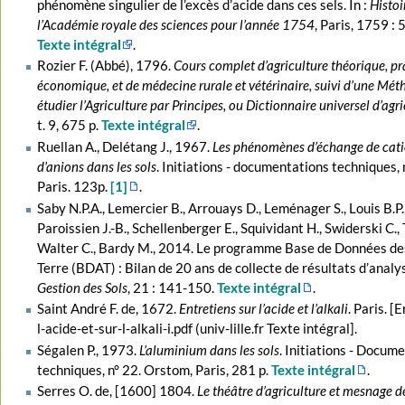
phénomène singulier de l’excès d’acide dans ces sels. In :
Histoi
l’Académie royale des sciences pour l’année 1754
, Paris, 1759 :
Texte intégral
.
Rozier F. (Abbé), 1796.
Cours complet d’agriculture théorique, pr
économique, et de médecine rurale et vétérinaire, suivi d’une Mé
étudier l’Agriculture par Principes, ou Dictionnaire universel d’agr
t. 9, 675 p.
Texte intégral
.
Ruellan A., Delétang J., 1967.
Les phénomènes d’échange de cati
d’anions dans les sols
. Initiations - documentations techniques,
Paris. 123p.
[1]
.
Saby N.P.A., Lemercier B., Arrouays D., Leménager S., Louis B.P., 
Paroissien J.-B., Schellenberger E., Squividant H., Swiderski C., 
Walter C., Bardy M., 2014. Le programme Base de Données de
Terre (BDAT) : Bilan de 20 ans de collecte de résultats d’analy
Gestion des Sols
, 21 : 141-150.
Texte intégral
.
Saint André F. de, 1672.
Entretiens sur l’acide et l’alkali
. Paris. [
l-acide-et-sur-l-alkali-i.pdf (univ-lille.fr Texte intégral].
Ségalen P., 1973.
L’aluminium dans les sols
. Initiations - Docum
techniques, n° 22. Orstom, Paris, 281 p.
Texte intégral
.
Serres O. de, [1600] 1804.
Le théâtre d’agriculture et mesnage