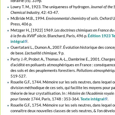
librairie (IS). 339p.
Lowry T. M., 1923. The uniqueness of hydrogen.
Journal of the 
Chemical Industry
, 42: 43-47.
McBride M.B., 1994.
Environmental chemistry of soils
. Oxford U
Press, 406 p.
Metzger H., [1922] 1969.
Les doctrines chimiques en France du 
e
à la fin du XVIII
siècle
. Blanchard, Paris, 496 p.
Édition 1923 T
intégral
.
Ouertatani L., Dumon A., 2007. Évolution historique des concep
de base.
L’actualité chimique
, 9 p.
Party J.-P., Probst A., Thomas A.-L., Dambrine E., 2001. Charges
d'acidité en polluants atmosphériques en France : conséquence
des sols et des peuplements forestiers.
Pollutions atmosphériq
519-527.
Rouelle G.F., 1744. Mémoire sur les sels neutres, dans lequel 
division méthodique de ces sels, qui facilite les moyens pour pa
théorie de leur crystallisation. In :
Histoire de l’Académie royale
pour l’année 1744
, Paris, 1748 : 353-364.
Texte intégral
.
Rouelle G.F., 1754. Mémoire sur les sels neutres, dans lequel on
connaître deux nouvelles classes de sels neutres, & l’on dévelo