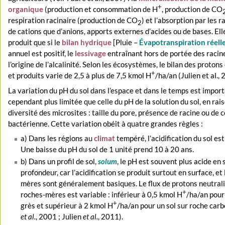
+
organique
(production et consommation de H
, production de CO
respiration racinaire (production de CO
) et l’absorption par les r
2
de cations que d’anions, apports externes d’acides ou de bases. Ell
produit que si le
bilan hydrique
[Pluie –
Évapotranspiration réell
annuel est positif, le
lessivage
entraînant hors de portée des racine
l’origine de l’alcalinité. Selon les écosystèmes, le bilan des prot
+
et produits varie de 2,5 à plus de 7,5 kmol H
/ha/an (Julien et al.,
La variation du pH du sol dans l’espace et dans le temps est import
cependant plus limitée que celle du pH de la solution du sol, en rais
diversité des microsites : taille du pore, présence de racine ou de 
bactérienne. Cette variation obéit à quatre grandes règles :
a) Dans les régions au
climat
tempéré, l’acidification du sol est
Une baisse du pH du sol de 1 unité prend 10 à 20 ans.
b) Dans un profil de sol,
solum
, le pH est souvent plus acide en 
profondeur, car l’acidification se produit surtout en surface, et
mères sont généralement basiques. Le flux de protons neutrali
+
roches-mères est variable : inférieur à 0,5 kmol H
/ha/an pour 
+
grès et supérieur à 2 kmol H
/ha/an pour un sol sur roche car
et al.
, 2001 ; Julien
et al.
, 2011).