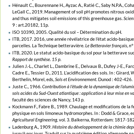
Hénault C., Bourennane H., Ayzac A., Ratié C., Saby N.P.A., Cohan 
LeGall C., 2019. Management of soil pH promotes nitrous oxid
and thus mitigates soil emissions of this greenhouse gas.
Scient
9 : art.20182, 11p.
ISO 10390, 2005. Qualité du sol – Détermination du pH.
ITB, 2017. 2016, une année révélatrice de l’état acido-basique
parcelles. La Technique betteravière.
Le Betteravier français, n
ITB, 20
20.
Le statut acido-basique du sol pour la betterave su
Rapport de synthèse. 15 p.
Julien J.-L., Charlet L., Dambrine E., Delvaux B., Dufey J-E., Far
Cadre E., Tessier D., 2011. L’acidification des sols. In : Girard,
Berthelin, Morel, eds,
Sols et Environnement
. Dunod : 402-426.
Juste C., 1966.
Contribution à l’étude de la dynamique de l’alum
sols acides du Sud-Ouest atlantique : application à leur mise en v
faculté des sciences de Nancy, 143 p.
Kockmann F., Fabre B., 1989. Chaulage et modifications de la fe
physique en sols limoneux hydromorphes. In : Dodd & Grace, e
Agricultural Engineering
, vol. 3. Balkerna, Rotterdam: 1817-18
Ladenburg A., 1909.
Histoire du développement de la chimie depu
jusqu'à nos jours
. Traduit sur la quatrième édition allemande pa