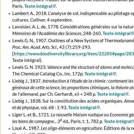
Paris.
Texte intégral
.
Lambert A., 2018. L’analyse de sol, indispensable au pilotage o
cultures.
Cultivar
, 4 septembre.
Lavoisier, A. L. de, 1778. Considérations générales sur la natur
Mémoires de l’Académie des Sciences
, 248-260.
Texte intégral
Lewis G. N., 1907. Outlines of a New System of Thermodynami
Proc. Am. Acad. Arts. Sci.
, 43 (7):259-293.
[
https://www.biodiversitylibrary.org/item/22205#page/2
Texte intégral}.
Lewis G. N. 1923.
Valence and the structure of atoms and molecu
The Chemical Catalog Co., Inc. 172p.
Texte intégral
.
Liebig J., 1837.
Introduction à l'étude de la chimie : contenant les
généraux de cette science, les proportions chimiques, la théorie at
de l'allemand, par Ch. Gerhardt, xii + 248 p.
Texte intégral
.
Liebig J., 1838. Sur la constitution des acides organiques.
Annal
et de physique
, vol. 68 : 1-93.
Texte intégral
.
Liger L. et B., 1721.
La nouvelle Maison rustique ou Economie gé
e
les biens de campagne...
3
éd., Paris, t. 1, 782 p.
Texte intégral
Loué A., 1987.
Les oligo-éléments en agriculture
. Éditions de la 