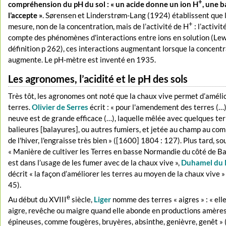
+
compréhension du pH du sol : « un acide donne un ion H
, une 
l’accepte »
. Sørensen et Linderstrøm-Lang (1924) établissent que 
+
mesure, non de la concentration, mais de l’activité de H
: l’activi
compte des phénomènes d'interactions entre ions en solution (Lew
définition p 262), ces interactions augmentant lorsque la concent
augmente. Le pH-mètre est inventé en 1935.
Les agronomes, l’acidité et le pH des sols
Très tôt, les agronomes ont noté que la chaux vive permet d’amélio
terres.
Olivier de Serres
écrit : « pour l'amendement des terres (…)
neuve est de grande efficace (…), laquelle mêlée avec quelques ter
balieures [balayures], ou autres fumiers, et jetée au champ au 
de l'hiver, l'engraisse très bien » ([1600] 1804 : 127). Plus tard, sou
« Manière de cultiver les Terres en basse Normandie du côté de Ba
est dans l’usage de les fumer avec de la chaux vive »,
Duhamel du
décrit « la façon d’améliorer les terres au moyen de la chaux vive »
45).
e
Au début du XVIII
siècle,
Liger
nomme des terres « aigres » : « elle
aigre, revêche ou maigre quand elle abonde en productions amères,
épineuses, comme fougères, bruyères, absinthe, genièvre, genêt » 