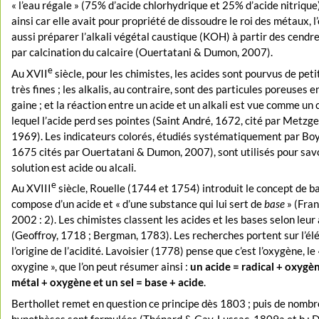
« l’eau régale » (75% d’acide chlorhydrique et 25% d’acide nitriq
ainsi car elle avait pour propriété de dissoudre le roi des métaux, l’o
aussi préparer l’alkali végétal caustique (KOH) à partir des cendre
par calcination du calcaire (Ouertatani & Dumon, 2007).
e
Au XVII
siècle, pour les chimistes, les acides sont pourvus de peti
très fines ; les alkalis, au contraire, sont des particules poreuses 
gaine ; et la réaction entre un acide et un alkali est vue comme u
lequel l’acide perd ses pointes (Saint André, 1672, cité par Metzge
1969). Les indicateurs colorés, étudiés systématiquement par Bo
1675 cités par Ouertatani & Dumon, 2007), sont utilisés pour savo
solution est acide ou alcali.
e
Au XVIII
siècle, Rouelle (1744 et 1754) introduit le concept de ba
compose d’un acide et « d’une substance qui lui sert de
base
» (Fra
2002 : 2). Les chimistes classent les acides et les bases selon leur 
(Geoffroy, 1718 ; Bergman, 1783). Les recherches portent sur l’él
l’origine de l’acidité. Lavoisier (1778) pense que c’est l’oxygène, le
oxygine », que l’on peut résumer ainsi :
un acide = radical + oxygè
métal + oxygène et un sel = base + acide
.
Berthollet remet en question ce principe dès 1803 ; puis de nomb
hypothèses sont formulées (Thénard & Gay-Lussac, 1809a et b ; D