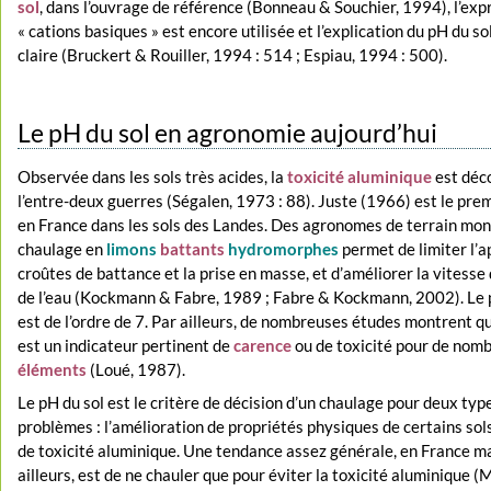
sol
, dans l’ouvrage de référence (Bonneau & Souchier, 1994), l’exp
« cations basiques » est encore utilisée et l’explication du pH du so
claire (Bruckert & Rouiller, 1994 : 514 ; Espiau, 1994 : 500).
Le pH du sol en agronomie aujourd’hui
Observée dans les sols très acides, la
toxicité aluminique
est déc
l’entre-deux guerres (Ségalen, 1973 : 88). Juste (1966) est le prem
en France dans les sols des Landes. Des agronomes de terrain mon
chaulage en
limons
battants
hydromorphes
permet de limiter l’a
croûtes de battance et la prise en masse, et d’améliorer la vitesse d
de l’eau (Kockmann & Fabre, 1989 ; Fabre & Kockmann, 2002). Le
est de l’ordre de 7. Par ailleurs, de nombreuses études montrent qu
est un indicateur pertinent de
carence
ou de toxicité pour de nom
éléments
(Loué, 1987).
Le pH du sol est le critère de décision d’un chaulage pour deux typ
problèmes : l’amélioration de propriétés physiques de certains sols
de toxicité aluminique. Une tendance assez générale, en France ma
ailleurs, est de ne chauler que pour éviter la toxicité aluminique (