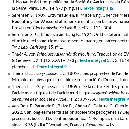
1. Nouvelle édition, publiée par la Société d’Agriculture du D
la Seine, Paris, CXCII + 672 p., fig. HT.
Texte intégral
.
Sørensen S., 1909. Enzymstudien. II: Mitteilung. Über die Mes
Bedeutung der Wasserstoffionenkoncentration bei enzymatis
Prozessen.
Biochemische Zeitschrift
, vol 21:‎ 131–304.
Sørensen S.P.L., Linderstrøm-Lang K., 1924. On the determinat
of π0 in electrometric measurement of hydrogen ion concentr
Trav. Lab. Carlsberg
, 15, n° 1.
Thaër A. von,
Principes raisonnés d’agriculture
. Traduction de EV
& Genève. t. 2, 1812, XXVI + 273 p.
Texte intégral
. t. 3, 181
planches HT.
Texte intégral
.
Thénard L.J., Gay-Lussac L.J., 1809a. Des propriétés de l'acide 
Mémoire de physique et de chimie de la société d'Arcueil. Tom
Thénard L.J., Gay-Lussac L.J., 1809b. De la nature et des propr
l'acide muriatique et de l'acide muriatique oxygéné.
Mémoire de
de chimie de la société d'Arcueil
. T. 2 : 339-358.
Texte intégral
van Oort F., Paradelo R., Baize D., Chenu C., Delarue G., Guérin A
2022. Can long-term fertilization accelerate pedogenesis? Dep
processes boosted by continuous annual NPK-inputs on a bare 
since 1928 (INRAE-Versailles, France).
Geoderma
, 416.