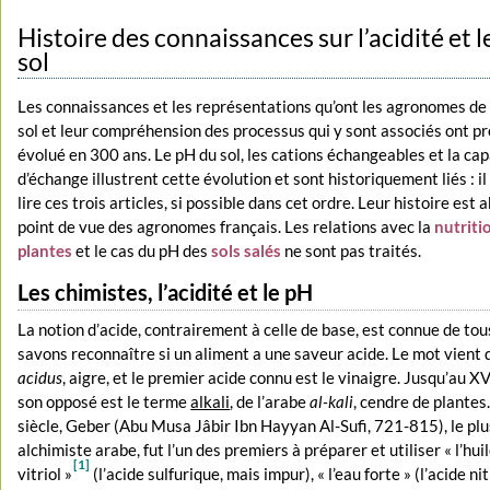
Histoire des connaissances sur l’acidité et 
sol
Les connaissances et les représentations qu’ont les agronomes de l
sol et leur compréhension des processus qui y sont associés ont 
évolué en 300 ans. Le pH du sol, les cations échangeables et la ca
d’échange illustrent cette évolution et sont historiquement liés : il 
lire ces trois articles, si possible dans cet ordre. Leur histoire est 
point de vue des agronomes français. Les relations avec la
nutriti
plantes
et le cas du pH des
sols salés
ne sont pas traités.
Les chimistes, l’acidité et le pH
La notion d’acide, contrairement à celle de base, est connue de tou
savons reconnaître si un aliment a une saveur acide. Le mot vient d
acidus
, aigre, et le premier acide connu est le vinaigre. Jusqu’au XV
son opposé est le terme
alkali
, de l’arabe
al-kali
, cendre de plantes.
siècle, Geber (Abu Musa Jâbir Ibn Hayyan Al-Sufi, 721-815), le plu
alchimiste arabe, fut l’un des premiers à préparer et utiliser « l’hui
[1]
vitriol »
(l’acide sulfurique, mais impur), « l’eau forte » (l’acide ni