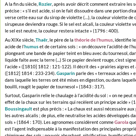
A la fin du siècle,
Rozier
, après avoir décrit comment extraire les se
précise : « s’il est acide, si on le fait dissoudre dans une portion d’ea
verse cette eau sur du sirop de violette (…), la couleur violette de 
sirupeuse deviendra rouge. Si le sel est alcali, la couleur violette v
le sel est neutre, la couleur restera intacte » (1796 : 400).
Au XIXe siècle,
Thaër
, le père de la
théorie de l’humus
, identifie 
acide de l’
humus
et de certains sols : « on découvre l’acidité de l’
plongeant une bande de papier teint en bleu avec du tournesol, da
liquide faite avec la terre (...) Si ce papier devient rouge, c’est signe
l’acide » ([1810] 1812 : 121-122). Il décrit des « prairies aigres et
([1812] 1814 : 233-234).
Gasparin
parle des « terreaux acides » et 
dans laquelle les terres ont été mises en digestion, ou dans laquell
bouilli, rougit le papier de tournesol » (1843 : 317).
Surtout, Gasparin relie le chaulage à l’acidité du sol : « on ne peut n
effet de la chaux sur les terrains qui recèlent un principe acide » (
Boussingault
est plus précis : « La chaux est aussi nécessaire aux
les autres alcalis ; de plus, elle neutralise les acides développés d
sols » (1864 : 170). Les agronomes considèrent comme
Garola
que
est l'agent indispensable à la manifestation des principales propri
chimiques des sols : pouvoir absorbant, nitrification, humification