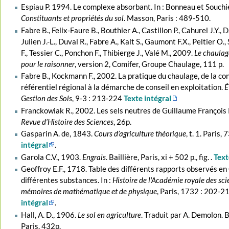
Espiau P. 1994. Le complexe absorbant. In : Bonneau et Souchi
Constituants et propriétés du sol
. Masson, Paris : 489-510.
Fabre B., Felix-Faure B., Bouthier A., Castillon P., Cahurel J.Y., 
Julien J.-L., Duval R., Fabre A., Kalt S., Gaumont F.X., Peltier O.,
F., Tessier C., Ponchon F., Thibierge J., Valé M., 2009.
Le chaulag
pour le raisonner
, version 2, Comifer, Groupe Chaulage, 111 p.
Fabre B., Kockmann F., 2002. La pratique du chaulage, de la co
référentiel régional à la démarche de conseil en exploitation.
É
Gestion des Sols
, 9-3 : 213-224
Texte intégral
Franckowiak R., 2002. Les sels neutres de Guillaume François 
Revue d’Histoire des Sciences
, 26p.
Gasparin A. de, 1843.
Cours d’agriculture théorique
, t. 1. Paris, 
intégral
.
Garola C.V., 1903.
Engrais
. Baillière, Paris, xi + 502 p., fig. .
Text
Geoffroy E.F., 1718. Table des différents rapports observés en
différentes substances. In :
Histoire de l'Académie royale des sci
mémoires de mathématique et de physique
, Paris, 1732 : 202-2
intégral
.
Hall, A. D., 1906.
Le sol en agriculture
. Traduit par A. Demolon. Ba
Paris. 432p.