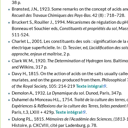
38 p.
Brønsted, J.N., 1923. Some remarks on the concept of acids an
Recueil des Travaux Chimiques des Pays-Bas
. 42 (8) : 718–728.
Bruckert S., Rouiller J., 1994. Mécanismes de régulation du pH d
Bonneau et Souchier eds,
Constituants et propriétés du sol
, Mass
511-524.
Charlet L., 2001. Les constituants des sols : signification de la
électrique superficielle. In : D. Tessier, ed,
L’acidification des sols
approche, enjeux et maîtrise
, 2 p.
Clark W. M., 1920.
The Determination of Hydrogen Ions
. Baltimo
and Wilkins, 317 p.
Davy H., 1815. On the action of acids on the salts usually call
muriates, and on the gases produced from them.
Philosophical 
of the Royal Society
, 105: 214-219
Texte intégral
.
Demolon A., 1932.
La Dynamique du sol
. Dunod, Paris, 347p.
Duhamel du Monceau H.L., 1754.
Traité de la culture des terres,
Expériences & Réflexions dur la culture des Terres, faites pendant
Paris, t.3, LXIII + 429p.
Texte intégral
.
Dulong P.L., 1815.
Mémoires de l’Académie des Sciences, (1813
Histoire, p. CXCVIII, cité par Ladenburg, p. 78.