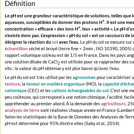
Définition
Le pH est une grandeur caractéristique de solutions, telles que l
+
aqueuses, susceptibles de donner des protons H
. Il est une me
+
concentration « efficace » des ions H
, leur « activité ». Le pH d’
n’existe donc pas. L’expression « pH du sol » est un raccourci de 
désigner la réaction du
sol
avec l’eau
. Le pH du sol se mesure sur 
échantillon
séché et broyé (terre fine < 2mm ; ISO 10390, 2005) 
rapport volumique sol/eau est de 1/5 en France. Dans les pays ang
une solution diluée de CaCl
est utilisée pour se rapprocher des c
2
situ
; la valeur du pH obtenue y est plus basse qu’avec l’eau.
Le pH du sol est très utilisé par les
agronomes
pour caractériser un
texture
, la
teneur en matière organique
(MO), la
capacité d’éch
cationique
(CEC) et les
cations échangeables du sol
. C’est une m
peu coûteuse, qui correspond à une notion chimique, l’acidité, facil
appréhender au premier abord. À la demande des
agriculteurs
, 2
analyses de terre
sont réalisées chaque année en France (Lambert
Selon les statistiques de la Base de Données des Analyses de Terr
pH est déterminé pour 95% d’entre elles (Saby
et al.
, 2014).