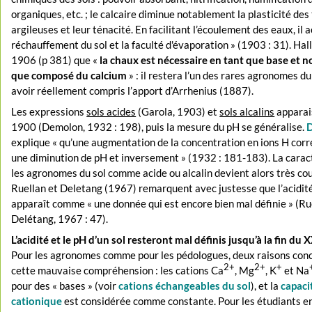
organiques, etc. ; le calcaire diminue notablement la plasticité des
argileuses et leur ténacité. En facilitant l’écoulement des eaux, il a
réchauffement du sol et la faculté d'évaporation » (1903 : 31). Hall
1906 (p 381) que «
la chaux est nécessaire en tant que base et n
que composé du calcium
» : il restera l’un des rares agronomes d
avoir réellement compris l’apport d’Arrhenius (1887).
Les expressions
sols acides
(Garola, 1903) et
sols alcalins
apparai
1900 (Demolon, 1932 : 198), puis la mesure du pH se généralise.
explique « qu’une augmentation de la concentration en ions H cor
une diminution de pH et inversement » (1932 : 181-183). La carac
les agronomes du sol comme acide ou alcalin devient alors très co
Ruellan et Deletang (1967) remarquent avec justesse que l’acidité
apparaît comme « une donnée qui est encore bien mal définie » (Ru
Delétang, 1967 : 47).
L’acidité et le pH d’un sol resteront mal définis jusqu’à la fin du 
Pour les agronomes comme pour les pédologues, deux raisons con
2+
2+
+
cette mauvaise compréhension : les cations Ca
, Mg
, K
et Na
pour des « bases » (voir
cations échangeables du sol
), et la
capaci
cationique
est considérée comme constante. Pour les étudiants e