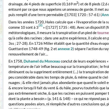
2
drainage, de 4 pieds de superficie (0,169 m
) et de 8 pieds (2,
entouré par ce que nous appelons un anneau de garde. Il met au 
puis remplit d’une terre perméable ([1703] 1720 : 57-61) (
Ann
Dans les années 1720, Hales calcule que « l’évaporation de la sur
[2]
comme 10 sont à 3
» ([1727] 1735 : 48). Avec un dispositif (fi
météorologiques, il mesure la transpiration d’un pied de
tourne
qu’à celle des racines ; dans une autre expérience, il calcule e
3ss ; 27-28). En 1726 Miller établit que la quantité d’eau évapo
Guettard en 1748-49 (fig. 2 et
annexe 2
) sépare l’action du ra
renouvellement de l’air…
En 1758,
Duhamel du Monceau
conclut de leurs expériences «
température de l’air influe beaucoup sur la transpiration ; le froi
diminuent ou la suppriment entièrement (…) la transpiration de
peu considérable dans les temps de pluie, & même quand le ciel
nuages ; & elle n’est jamais plus abondante que quand le soleil e
& encore lorsqu’il fait du vent & du hâle, pourvu toutefois que la
pas extrêmement sèche, & que les racines en puissent pomper t
dont la plante a besoin » (p. 141 & 148) – ce qui ne répond pas à
questions posées alors, ni n’empêche d’autres conclusions qui, pl