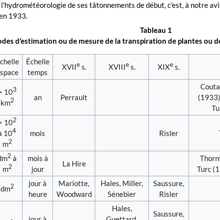
 l'hydrométéorologie de ses tâtonnements de début, c'est, à notre avi
en 1933.
Tableau 1
des d’estimation ou de mesure de la transpiration de plantes ou d
chelle
Échelle
e
e
e
XVII
s.
XVIII
s.
XIX
s.
space
temps
Couta
3
> 10
an
Perrault
(1933)
2
km
Tu
2
> 10
4
mois
Risler
à 10
2
m
2
mois à
Thorn
dm
à
La Hire
2
jour
Turc (
m
jour à
Mariotte,
Hales, Miller,
Saussure,
2
dm
heure
Woodward
Sénebier
Risler
Hales,
Saussure,
jour à
Guettard,