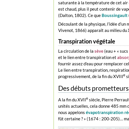
saturante à la température de cet air e
est chaud, plus il peut contenir de v
(Dalton, 1802). Ce que
Boussingault
Découlant de la physique, l’idée d’un
Vivenot, 1866) apparaît au milieu du
Transpiration végétale
La circulation de la
sève
(eau + « sucs
et le lien entre transpiration et
absor
fournir assez d’eau pour remplacer cell
Le lien entre transpiration, respirati
e
progressivement, de la fin du XVIII
si
Des débuts prometteurs, 
e
A la fin du XVII
siècle, Pierre Perrault
unités actuelles, cela donne 485 mm d
nous appelons
évapotranspiration ré
fût certaine ? » (1674 : 200-205)… mai