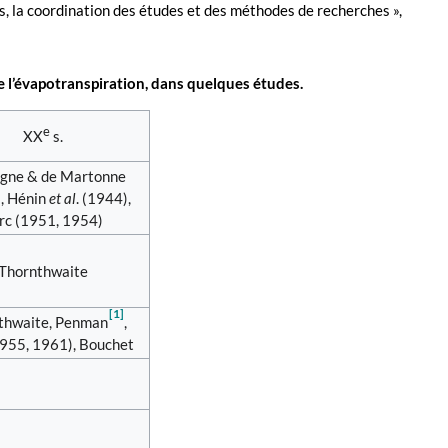
s, la coordination des études et des méthodes de recherches »,
e l’évapotranspiration, dans quelques études.
e
XX
s.
gne & de Martonne
, Hénin
et al
. (1944),
rc (1951, 1954)
Thornthwaite
[1]
thwaite, Penman
,
1955, 1961), Bouchet