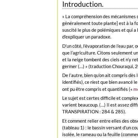
Introduction.
« La compréhension des mécanismes du 
généralement toute plante] est à la fo
suscité le plus de polémiques et qui a 
d’expliquer un paradoxe.
D’un côté, l’évaporation de l’eau par, o
que l’agriculture. Citons seulement un 
et la neige tombent des ciels et n’y re
germer (…) » (traduction Chouraqui, 
De l’autre, bien qu’on ait compris dès 
identifiés), ce n’est que bien avancé l
ont pu être compris et quantifiés («
m
Le sujet est certes difficile et complex
varient beaucoup. (…) Il est assez diffi
TRANSPIRATION : 284 & 285).
Et comment relier entre elles des obs
(tableau 1) : le bassin versant d’un co
isolée, le rameau ou la feuille (commen