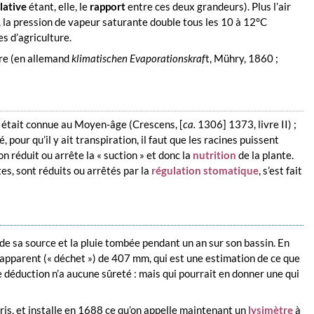
lative
étant, elle, le
rapport
entre ces deux grandeurs). Plus l’air
, la pression de vapeur saturante double tous les 10 à 12°C
s d’agriculture.
bre (en allemand
klimatischen Evaporationskraf
t, Mühry, 1860 ;
e, était connue au Moyen-âge (Crescens, [
ca.
1306] 1373, livre II) ;
é, pour qu’il y ait transpiration, il faut que les racines puissent
on réduit ou arrête la « suction » et donc la
nutrition
de la plante.
es, sont réduits ou arrêtés par la
régulation stomatique
, s’est fait
s de sa source et la pluie tombée pendant un an sur son bassin. En
 apparent (« déchet ») de 407 mm, qui est une estimation de ce que
tte déduction n’a aucune sûreté : mais qui pourrait en donner une qui
is, et installe en 1688 ce qu’on appelle maintenant un
lysimètre
à