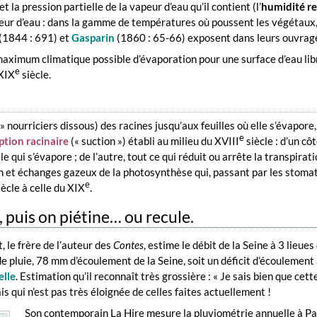
t la pression partielle de la vapeur d’eau qu’il contient (l’
humidité re
apeur d’eau : dans la gamme de températures où poussent les végétaux
(1844 : 691) et
Gasparin
(1860 : 65-66) exposent dans leurs ouvrage
 maximum climatique possible d’évaporation pour une surface d’eau li
e
 XIX
siècle.
 » nourriciers dissous) des racines jusqu’aux feuilles où elle s’évapor
e
ption racinaire
(« suction ») établi au milieu du XVIII
siècle : d’un côt
e qui s’évapore ; de l’autre, tout ce qui réduit ou arrête la transpirati
on et échanges gazeux de la photosynthèse qui, passant par les stomat
e
ècle à celle du XIX
.
puis on piétine… ou recule.
, le frère de l’auteur des
Contes
, estime le débit de la Seine à 3 lieue
e pluie, 78 mm d’écoulement de la Seine, soit un déficit d’écoulement
elle
. Estimation qu’il reconnaît très grossière : « Je sais bien que ce
s qui n’est pas très éloignée de celles faites actuellement !
Son contemporain La Hire mesure la pluviométrie annuelle à Par