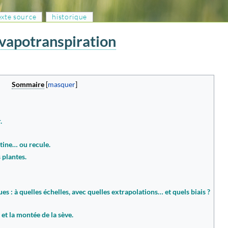
texte source
historique
évapotranspiration
Sommaire
.
tine… ou recule.
 plantes.
: à quelles échelles, avec quelles extrapolations… et quels biais ?
 et la montée de la sève.