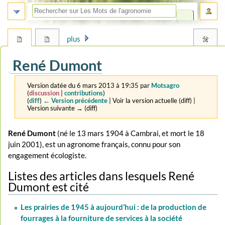
plus
René Dumont
Version datée du 6 mars 2013 à 19:35 par
Motsagro
(
discussion
|
contributions
)
(
diff
)
← Version précédente
| Voir la version actuelle (diff) |
Version suivante → (diff)
Aller
Aller
René Dumont
(né le 13 mars 1904 à Cambrai, et mort le 18
à
à
juin 2001), est un agronome français, connu pour son
la
la
engagement écologiste.
navigation
recherche
Listes des articles dans lesquels René
Dumont est cité
Les prairies de 1945 à aujourd’hui : de la production de
fourrages à la fourniture de services à la société