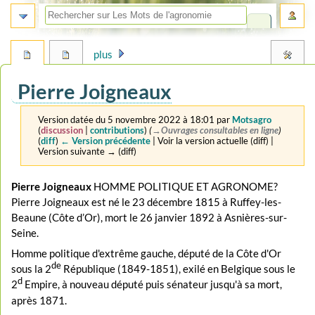
plus
Pierre Joigneaux
Version datée du 5 novembre 2022 à 18:01 par
Motsagro
(
discussion
|
contributions
)
(
→‎Ouvrages consultables en ligne
)
(
diff
)
← Version précédente
| Voir la version actuelle (diff) |
Version suivante → (diff)
Aller
Aller
Pierre Joigneaux
HOMME POLITIQUE ET AGRONOME?
à
à
Pierre Joigneaux est né le 23 décembre 1815 à Ruffey-les-
la
la
Beaune (Côte d’Or), mort le 26 janvier 1892 à Asnières-sur-
navigation
recherche
Seine.
Homme politique d'extrême gauche, député de la Côte d'Or
de
sous la 2
République (1849-1851), exilé en Belgique sous le
d
2
Empire, à nouveau député puis sénateur jusqu'à sa mort,
après 1871.