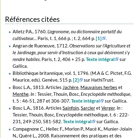
Références citées
Alletz P.A., 1760.
L’agronome, ou dictionnaire portatif du
cultivateur…
Paris, t. 1, 666 p. ; t. 2, 664 p.
[1]
.
Angran de Rueneuve, 1712.
Observations sur l'Agriculture et
le Jardinage, pour servir d’Instruction à ceux qui désireront s’y
rendre habiles
. Paris, t. 2, 406 + 25 p.
Texte intégral
sur
Gallica.
Bibliothèque britannique, vol. 1, 1796. (M.A & C. Pictet, F.G.
Maurice, eds). Genève, 515 p.
[2]
sur HathiTrust.
Bosc L.A., 1813. Articles
Jachère
,
Mauvaises herbes
et
Menthe
.
In
: Tessier, Thouin, Bosc,
Encyclopédie méthodique
,
t. 5 : 46-51, 287 et 306-307.
Texte intégral
sur Gallica.
Bosc L.A., 1816. Articles
Sainfoin
,
Sarcler
et
Verger
.
In
:
Tessier, Thouin, Bosc, Encyclopédie méthodique, t. 6 : 222-
231, 249-250, 581-582.
Texte intégral
sur Gallica.
Compagnone C., Hellec F., Morlon P., Macé K., Munier-Jolain
N., Quéré L., 2008. Raisonnement des pratiques et des