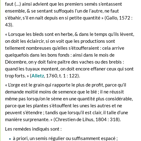
faut (…) ainsi advient que les premiers semés s’entassent
ensemble, & se sentant suffoqués l’un de l’autre, ne faut
s’ébahir, s’il en naît depuis en si petite quantité » (Gallo, 1572 :
43).
« Lorsque les bleds sont en herbe, & dans le temps qu’ils lèvent,
on doit les éclaircir, si on voit que les productions sont
tellement nombreuses qu’elles s’étoufferaient : cela arrive
quelquefois dans les bons fonds : ainsi dans le mois de
Décembre, on y doit faire paître des vaches ou des brebis :
quand les tuyaux montent, on doit encore effaner ceux qui sont
trop forts. » (
Alletz
, 1760, t. 1 : 122).
« L’orge est le grain qui rapporte le plus de profit, parce qu’il
demande moitié moins de semence que le blé ; il ne réussit
même pas lorsqu’on le sème en une quantité plus considérable,
parce que les plantes s’étouffent les unes les autres et ne
peuvent s’étendre ; tandis que lorsqu’il est clair, il talle d’une
manière surprenante. » (Chrestien de Lihus, 1804 : 318).
Les remèdes indiqués sont :
à priori, un semis régulier ou suffisamment espacé ;