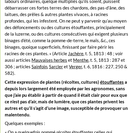
labours ordinaires, quelque multipliés qu’ils soient, puissent
débarrasser ces fortes terres des chardons, des pas-d’âne, des
laitues, des prêles & autres plantes vivaces, à racines
profondes, qui les infestent. On ne peut y parvenir qu’au moyen
des défoncements ou des cultures étouffantes, principalement
de la luzerne, ou des cultures consécutives qui exigent plusieurs
binages d’été, comme la pomme-de-terre, le maïs, &c., ces
binages, quoique superficiels, finissant par faire périr les
racines de ces plantes. » (Article
Jachère
, t. 5, 1813 : 48 ; voir
aussi articles
Mauvaises herbes
et
Menthe
, t. 5, 1813 : 287 et
306 ; articles
Sainfoin
,
Sarcler
et
Verger
, t. 6, 1816 : 227, 250 &
582).
Cette expression de plantes (récoltes, cultures)
étouffantes
a
depuis lors largement été employée par les agronomes, sans
que j’aie pu établir à partir de quand il était clair pour eux que
ce n’est pas d’air, mais de lumière, que ces plantes privent les
autres et qu’il s’agit d’une image, susceptible de provoquer un
malentendu
.
Quelques exemples :
« On a quelquefois nommé
récoltes étouffantes
celles qui