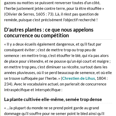
gazons ou mottes se puissent renverser toutes d’un côté,
l’herbe justement jetée contre terre, pour là être étouffée »
(Olivier de Serres, 1605 : 73). Là, il n’est pas question de
remède, puisque c’est précisément l’objectif recherché !
D’autres plantes : ce que nous appelons
concurrence ou compétition
« Il y a deux écueils également dangereux, et qu’il faut par
conséquent éviter ; c’est de mettre trop ou trop peu de
semence : en mettre trop, c’est étouffer le blé, qui n’a pas alors
de place pour s’étendre, et ne pousse qu’un épi court et maigre ;
en mettre trop peu, c’est diminuer sa récolte, surtout dans les
années pluvieuses, où il se perd beaucoup de semence, et où elle
se trouve suffoquée par l’herbe. » (
Chrestien de Lihus
, 1804 :
234). Avec le vocabulaire actuel, on parlerait de concurrence
intraspécifique et interspécifique :
La plante cultivée elle-même, semée trop dense
« …la plupart du monde ne se prend point garde au grand
dommage qu’il souffre pour ne semer point le bled ainsi qu’il