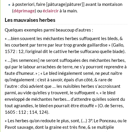
à posteriori, faire [pâturage|pâturer]] avant la montaison
(
déprimage
) ou
éclaircir
à la main.
Les mauvaises herbes
Quelques exemples parmi beaucoup d’autres :
« …bien souvent les méchantes herbes suffoquent les bleds, &
les courbent par terre par leur trop grande gaillardise » (Gallo,
1572 : 12, l’original dit le cattive herbe suffocano quelle biade).
« …[les semences] ne seront suffoquées des méchantes herbes,
qui par le labour arrachées de terre, ne s’y pourront reprendre à
faute d'humeur. » ; « Le bled inégalement semé, ne peut naître
qu’inégalement : c’est à savoir, épais d’un côté, & rare de
l’autre : d’où advient que … les nuisibles herbes s’accroissant
parmi, au vide qu’elles y trouvent, le suffoquent ». « le bled
enveloppé de méchantes herbes… d’attendre qu’elles soient du
tout agrandies, le bled en pourrait être étouffé » (O. de Serres,
1605 : 112 ; 114, 124).
« Les herbes qu’on redoute le plus, sont, (…) 3°. Le Ponceau, ou le
Pavot sauvage, dont la graine est très fine, & se multiplie