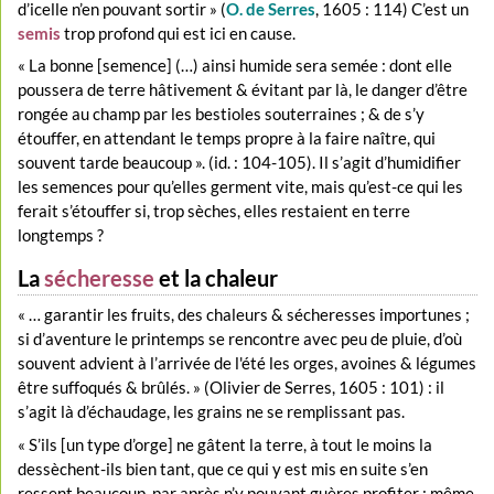
d’icelle n’en pouvant sortir » (
O. de Serres
, 1605 : 114) C’est un
semis
trop profond qui est ici en cause.
« La bonne [semence] (…) ainsi humide sera semée : dont elle
poussera de terre hâtivement & évitant par là, le danger d’être
rongée au champ par les bestioles souterraines ; & de s’y
étouffer, en attendant le temps propre à la faire naître, qui
souvent tarde beaucoup ». (id. : 104-105). Il s’agit d’humidifier
les semences pour qu’elles germent vite, mais qu’est-ce qui les
ferait s’étouffer si, trop sèches, elles restaient en terre
longtemps ?
La
sécheresse
et la chaleur
« … garantir les fruits, des chaleurs & sécheresses importunes ;
si d’aventure le printemps se rencontre avec peu de pluie, d’où
souvent advient à l’arrivée de l'été les orges, avoines & légumes
être suffoqués & brûlés. » (Olivier de Serres, 1605 : 101) : il
s’agit là d’échaudage, les grains ne se remplissant pas.
« S’ils [un type d’orge] ne gâtent la terre, à tout le moins la
dessèchent-ils bien tant, que ce qui y est mis en suite s’en
ressent beaucoup, par après n’y pouvant guères profiter : même