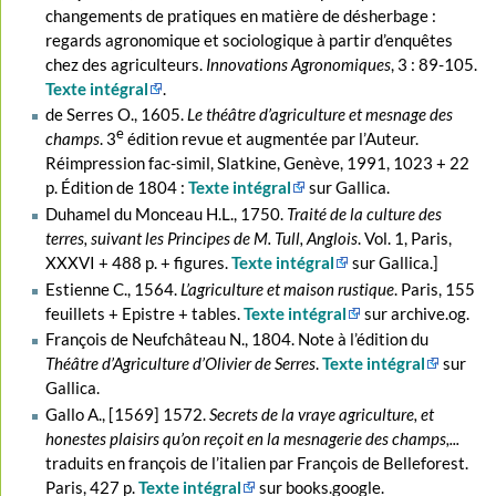
changements de pratiques en matière de désherbage :
regards agronomique et sociologique à partir d’enquêtes
chez des agriculteurs.
Innovations Agronomiques
, 3 : 89-105.
Texte intégral
.
de Serres O., 1605.
Le théâtre d’agriculture et mesnage des
e
champs
. 3
édition revue et augmentée par l’Auteur.
Réimpression fac-simil, Slatkine, Genève, 1991, 1023 + 22
p. Édition de 1804 :
Texte intégral
sur Gallica.
Duhamel du Monceau H.L., 1750.
Traité de la culture des
terres, suivant les Principes de M. Tull, Anglois
. Vol. 1, Paris,
XXXVI + 488 p. + figures.
Texte intégral
sur Gallica.]
Estienne C., 1564.
L’agriculture et maison rustique
. Paris, 155
feuillets + Epistre + tables.
Texte intégral
sur archive.og.
François de Neufchâteau N., 1804. Note à l’édition du
Théâtre d’Agriculture d’Olivier de Serres
.
Texte intégral
sur
Gallica.
Gallo A., [1569] 1572.
Secrets de la vraye agriculture, et
honestes plaisirs qu’on reçoit en la mesnagerie des champs,...
traduits en françois de l’italien par François de Belleforest.
Paris, 427 p.
Texte intégral
sur books.google.