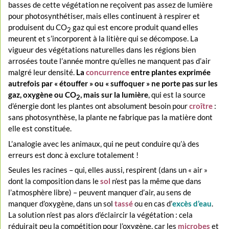
basses de cette végétation ne reçoivent pas assez de lumière
pour photosynthétiser, mais elles continuent à respirer et
produisent du CO
gaz qui est encore produit quand elles
2
meurent et s’incorporent à la litière qui se décompose. La
vigueur des végétations naturelles dans les régions bien
arrosées toute l’année montre qu’elles ne manquent pas d’air
malgré leur densité.
La
concurrence
entre plantes exprimée
autrefois par « étouffer » ou « suffoquer » ne porte pas sur les
gaz, oxygène ou CO
, mais sur la lumière
, qui est la source
2
d’énergie dont les plantes ont absolument besoin pour
croître
:
sans photosynthèse, la plante ne fabrique pas la matière dont
elle est constituée.
L’analogie avec les animaux, qui ne peut conduire qu’à des
erreurs est donc à exclure totalement !
Seules les racines – qui, elles aussi, respirent (dans un « air »
dont la composition dans le
sol
n’est pas la même que dans
l’atmosphère libre) – peuvent manquer d’air, au sens de
manquer d’oxygène, dans un sol
tassé
ou en cas d’
excès d’eau
.
La solution n’est pas alors d’éclaircir la végétation : cela
réduirait peu la compétition pour l’oxygène, car les
microbes
et