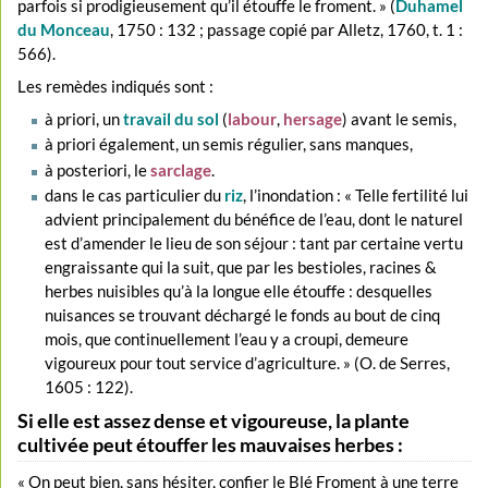
parfois si prodigieusement qu’il étouffe le froment. » (
Duhamel
du Monceau
, 1750 : 132 ; passage copié par Alletz, 1760, t. 1 :
566).
Les remèdes indiqués sont :
à priori, un
travail du sol
(
labour
,
hersage
) avant le semis,
à priori également, un semis régulier, sans manques,
à posteriori, le
sarclage
.
dans le cas particulier du
riz
, l’inondation : « Telle fertilité lui
advient principalement du bénéfice de l’eau, dont le naturel
est d’amender le lieu de son séjour : tant par certaine vertu
engraissante qui la suit, que par les bestioles, racines &
herbes nuisibles qu’à la longue elle étouffe : desquelles
nuisances se trouvant déchargé le fonds au bout de cinq
mois, que continuellement l’eau y a croupi, demeure
vigoureux pour tout service d’agriculture. » (O. de Serres,
1605 : 122).
Si elle est assez dense et vigoureuse, la plante
cultivée peut étouffer les mauvaises herbes :
« On peut bien, sans hésiter, confier le Blé Froment à une terre