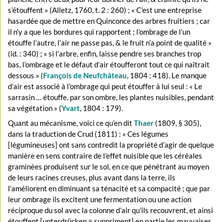
s’étouffent » (Alletz, 1760, t. 2 : 260) ; « C’est une entreprise
hasardée que de mettre en Quinconce des arbres fruitiers ; car
il n’y a que les bordures qui rapportent ; l’ombrage de l’un
étouffe l’autre, l’air ne passe pas, & le fruit n’a point de qualité »
(id. : 340) ; « si l’arbre, enfin, laisse pendre ses branches trop
bas, l’ombrage et le défaut d’air étoufferont tout ce qui naîtrait
dessous » (
François de Neufchâteau
, 1804 : 418). Le manque
d’air est associé à l’ombrage qui peut étouffer à lui seul : « Le
sarrasin … étouffe, par son ombre, les plantes nuisibles, pendant
sa végétation » (
Yvart
, 1804 : 179).
Quant au mécanisme, voici ce qu’en dit
Thaer
(1809, § 305),
dans la traduction de Crud (1811) : « Ces légumes
[légumineuses] ont sans contredit la propriété d’agir de quelque
manière en sens contraire de l’effet nuisible que les céréales
graminées produisent sur le sol, en ce que pénétrant au moyen
de leurs racines creuses, plus avant dans la terre, ils
l’améliorent en diminuant sa ténacité et sa compacité ; que par
leur ombrage ils excitent une fermentation ou une action
réciproque du sol avec la colonne d’air qu’ils recouvrent, et ainsi
étouffent [unterdrücken = suppriment] en partie les mauvaises