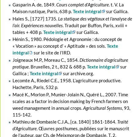
Gasparin A. de, 1849.
Cours complet d’Agriculture
. t. V. La
Maison rustique, Paris, 638 p.
Texte intégral
sur Gallica.
Hales S., [1727] 1735.
La statique des végétaux et l’analyse de
l’air. Expériences nouvelles
. Traduit par Buffon, Paris, xviii +
tables + 408 p.
Texte intégral
sur Gallica.
Hénin S., 1980. Pédologie et Agronomie : du concept de
« Vocation » au concept d’ « Aptitude » des sols.
Texte
intégral
sur le site de l’IRD.
Joigneaux M.P., Moreau C., 1854.
Dictionnaire d’agriculture
pratique
. Bruxelles, 2 t., 832 & 688 p.
Texte intégral
sur
Gallica ;
Texte intégral
sur archive.org.
Lecomte A., Riedel C.E., 1958. L’agriculture productive.
Hachette, Paris, 532 p.
Macé K., Morlon P., Munier-Jolain N., Quéré L., 2007. Time
scales as a factor in decision making by French farmers on
weed management in annual crops.
Agricultural Systems
, 93,
115-142.
Mathieu de Dombasle C.J.A., [ca. 1840] 1861-1864.
Traité
d’Agriculture
. Œuvres posthumes, publiées sur le manuscrit
de l'auteur, par Ch. de Meixmoron de Dombasle. T. 2,