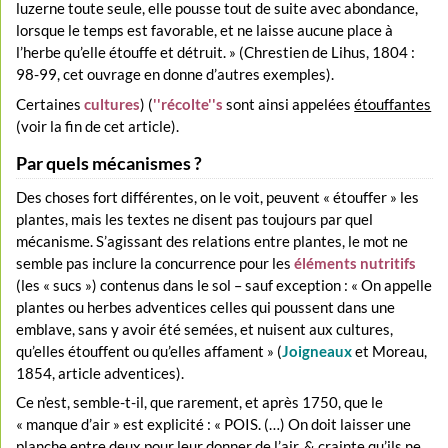
luzerne toute seule, elle pousse tout de suite avec abondance,
lorsque le temps est favorable, et ne laisse aucune place à
l’herbe qu’elle étouffe et détruit. » (Chrestien de Lihus, 1804 :
98-99, cet ouvrage en donne d’autres exemples).
Certaines
cultures
) (
''récolte''s
sont ainsi appelées
étouffantes
(voir la fin de cet article).
Par quels mécanismes ?
Des choses fort différentes, on le voit, peuvent « étouffer » les
plantes, mais les textes ne disent pas toujours par quel
mécanisme. S’agissant des relations entre plantes, le mot ne
semble pas inclure la concurrence pour les
éléments nutritifs
(les « sucs ») contenus dans le sol – sauf exception : « On appelle
plantes ou herbes adventices celles qui poussent dans une
emblave, sans y avoir été semées, et nuisent aux cultures,
qu’elles étouffent ou qu’elles affament » (
Joigneaux
et Moreau,
1854, article adventices).
Ce n’est, semble-t-il, que rarement, et après 1750, que le
« manque d’air » est explicité : « POIS. (…) On doit laisser une
planche entre deux pour leur donner de l’air, & crainte qu’ils ne