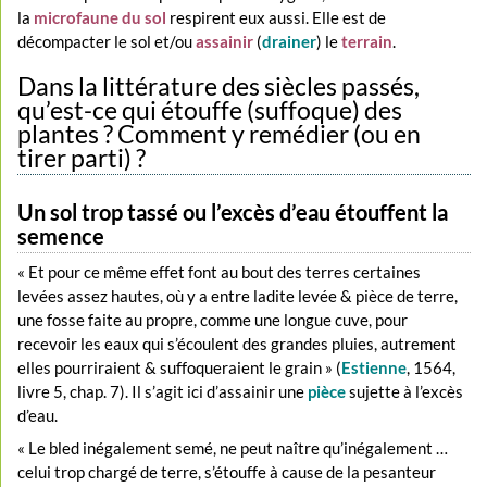
la
microfaune du sol
respirent eux aussi. Elle est de
décompacter le sol et/ou
assainir
(
drainer
) le
terrain
.
Dans la littérature des siècles passés,
qu’est-ce qui étouffe (suffoque) des
plantes ? Comment y remédier (ou en
tirer parti) ?
Un sol trop tassé ou l’excès d’eau étouffent la
semence
« Et pour ce même effet font au bout des terres certaines
levées assez hautes, où y a entre ladite levée & pièce de terre,
une fosse faite au propre, comme une longue cuve, pour
recevoir les eaux qui s’écoulent des grandes pluies, autrement
elles pourriraient & suffoqueraient le grain » (
Estienne
, 1564,
livre 5, chap. 7). Il s’agit ici d’assainir une
pièce
sujette à l’excès
d’eau.
« Le bled inégalement semé, ne peut naître qu’inégalement …
celui trop chargé de terre, s’étouffe à cause de la pesanteur