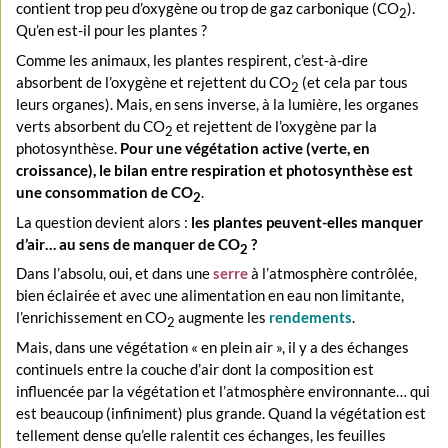
contient trop peu d’oxygène ou trop de gaz carbonique (CO
).
2
Qu’en est-il pour les plantes ?
Comme les animaux, les plantes respirent, c’est-à-dire
absorbent de l’oxygène et rejettent du CO
(et cela par tous
2
leurs organes). Mais, en sens inverse, à la lumière, les organes
verts absorbent du CO
et rejettent de l’oxygène par la
2
photosynthèse.
Pour une végétation active (verte, en
croissance), le bilan entre respiration et photosynthèse est
une consommation de CO
.
2
La question devient alors :
les plantes peuvent-elles manquer
d’air… au sens de manquer de CO
?
2
Dans l’absolu, oui, et dans une
serre
à l’atmosphère contrôlée,
bien éclairée et avec une alimentation en eau non limitante,
l’enrichissement en CO
augmente les
rendements
.
2
Mais, dans une végétation « en plein air », il y a des échanges
continuels entre la couche d’air dont la composition est
influencée par la végétation et l’atmosphère environnante… qui
est beaucoup (infiniment) plus grande. Quand la végétation est
tellement dense qu’elle ralentit ces échanges, les feuilles