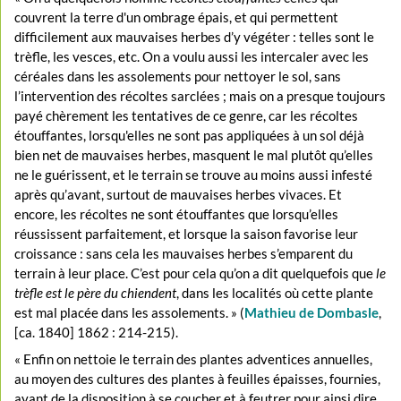
couvrent la terre d'un ombrage épais, et qui permettent
difficilement aux mauvaises herbes d’y végéter : telles sont le
trèfle, les vesces, etc. On a voulu aussi les intercaler avec les
céréales dans les assolements pour nettoyer le sol, sans
l’intervention des récoltes sarclées ; mais on a presque toujours
payé chèrement les tentatives de ce genre, car les récoltes
étouffantes, lorsqu'elles ne sont pas appliquées à un sol déjà
bien net de mauvaises herbes, masquent le mal plutôt qu’elles
ne le guérissent, et le terrain se trouve au moins aussi infesté
après qu’avant, surtout de mauvaises herbes vivaces. Et
encore, les récoltes ne sont étouffantes que lorsqu’elles
réussissent parfaitement, et lorsque la saison favorise leur
croissance : sans cela les mauvaises herbes s’emparent du
terrain à leur place. C’est pour cela qu’on a dit quelquefois que
le
trèfle est le père du chiendent
, dans les localités où cette plante
est mal placée dans les assolements. » (
Mathieu de Dombasle
,
[ca. 1840] 1862 : 214-215).
« Enfin on nettoie le terrain des plantes adventices annuelles,
au moyen des cultures des plantes à feuilles épaisses, fournies,
ayant de la disposition à se coucher et à feutrer pour ainsi dire