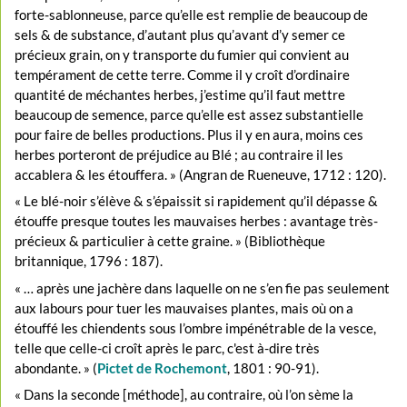
forte-sablonneuse, parce qu’elle est remplie de beaucoup de
sels & de substance, d’autant plus qu’avant d’y semer ce
précieux grain, on y transporte du fumier qui convient au
tempérament de cette terre. Comme il y croît d’ordinaire
quantité de méchantes herbes, j’estime qu’il faut mettre
beaucoup de semence, parce qu’elle est assez substantielle
pour faire de belles productions. Plus il y en aura, moins ces
herbes porteront de préjudice au Blé ; au contraire il les
accablera & les étouffera. » (Angran de Rueneuve, 1712 : 120).
« Le blé-noir s’élève & s’épaissit si rapidement qu’il dépasse &
étouffe presque toutes les mauvaises herbes : avantage très-
précieux & particulier à cette graine. » (Bibliothèque
britannique, 1796 : 187).
« … après une jachère dans laquelle on ne s’en fie pas seulement
aux labours pour tuer les mauvaises plantes, mais où on a
étouffé les chiendents sous l’ombre impénétrable de la vesce,
telle que celle-ci croît après le parc, c'est à-dire très
abondante. » (
Pictet de Rochemont
, 1801 : 90-91).
« Dans la seconde [méthode], au contraire, où l’on sème la