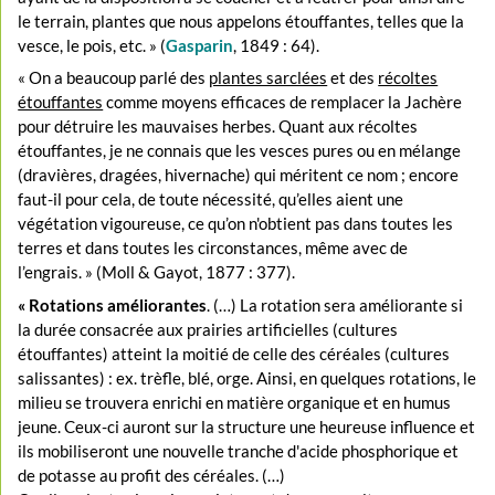
le terrain, plantes que nous appelons étouffantes, telles que la
vesce, le pois, etc. » (
Gasparin
, 1849 : 64).
« On a beaucoup parlé des
plantes sarclées
et des
récoltes
étouffantes
comme moyens efficaces de remplacer la Jachère
pour détruire les mauvaises herbes. Quant aux récoltes
étouffantes, je ne connais que les vesces pures ou en mélange
(dravières, dragées, hivernache) qui méritent ce nom ; encore
faut-il pour cela, de toute nécessité, qu’elles aient une
végétation vigoureuse, ce qu’on n'obtient pas dans toutes les
terres et dans toutes les circonstances, même avec de
l’engrais. » (Moll & Gayot, 1877 : 377).
« Rotations améliorantes
. (…) La rotation sera améliorante si
la durée consacrée aux prairies artificielles (cultures
étouffantes) atteint la moitié de celle des céréales (cultures
salissantes) : ex. trèfle, blé, orge. Ainsi, en quelques rotations, le
milieu se trouvera enrichi en matière organique et en humus
jeune. Ceux-ci auront sur la structure une heureuse influence et
ils mobiliseront une nouvelle tranche d'acide phosphorique et
de potasse au profit des céréales. (…)