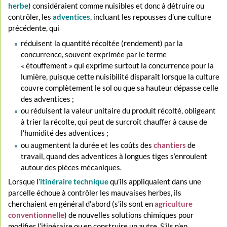
herbe
) considéraient comme nuisibles et donc à détruire ou
contrôler, les
adventices
, incluant les repousses d’une culture
précédente, qui
réduisent la quantité récoltée (rendement) par la
concurrence, souvent exprimée par le terme
« étouffement » qui exprime surtout la concurrence pour la
lumière, puisque cette nuisibilité disparaît lorsque la culture
couvre complètement le sol ou que sa hauteur dépasse celle
des adventices ;
ou réduisent la valeur unitaire du produit récolté, obligeant
à trier la récolte, qui peut de surcroît chauffer à cause de
l’humidité des adventices ;
ou augmentent la durée et les coûts des
chantiers
de
travail, quand des adventices à longues tiges s’enroulent
autour des pièces mécaniques.
Lorsque l’
itinéraire technique
qu’ils appliquaient dans une
parcelle échoue à contrôler les mauvaises herbes, ils
cherchaient en général d’abord (s’ils sont en
agriculture
conventionnelle
) de nouvelles solutions chimiques pour
modifier l’itinéraire ou en construire un autre. S’ils n’en