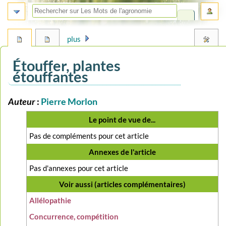
plus
Étouffer, plantes
étouffantes
Auteur
:
Pierre Morlon
Aller
Aller
à
à
Le point de vue de...
la
la
navigation
recherche
Pas de compléments pour cet article
Annexes de l'article
Pas d'annexes pour cet article
Voir aussi (articles complémentaires)
Allélopathie
Concurrence, compétition