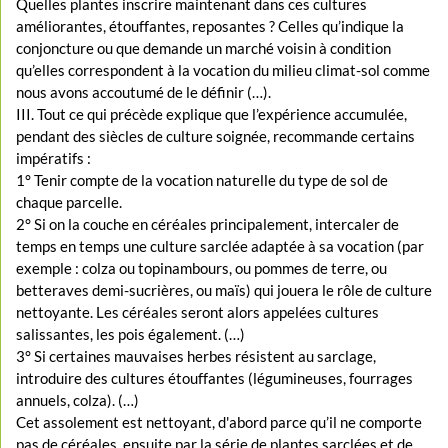
Quelles plantes inscrire maintenant dans ces cultures
améliorantes, étouffantes, reposantes ? Celles qu’indique la
conjoncture ou que demande un marché voisin à condition
qu’elles correspondent à la vocation du milieu climat-sol comme
nous avons accoutumé de le définir (…).
III. Tout ce qui précède explique que l’expérience accumulée,
pendant des siècles de culture soignée, recommande certains
impératifs :
1° Tenir compte de la vocation naturelle du type de sol de
chaque parcelle.
2° Si on la couche en céréales principalement, intercaler de
temps en temps une culture sarclée adaptée à sa vocation (par
exemple : colza ou topinambours, ou pommes de terre, ou
betteraves demi-sucrières, ou maïs) qui jouera le rôle de culture
nettoyante. Les céréales seront alors appelées cultures
salissantes, les pois également. (…)
3° Si certaines mauvaises herbes résistent au sarclage,
introduire des cultures étouffantes (légumineuses, fourrages
annuels, colza). (…)
Cet assolement est nettoyant, d'abord parce qu’il ne comporte
pas de céréales, ensuite par la série de plantes sarclées et de