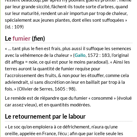
par leur grande siccité, fâchent-ils toute sorte d’arbres, quand
sur leur maturité, rendent un air importun par trop de chaleur,
spécialement aux jeunes plantes, dont elles sont suffoquées »
(id. : 109)
Le
fumier
(
fien
)
« … tant plus le fien est frais, plus aussi il suffoque les semences
avec la véhémence de la chaleur » (
Gallo
, 1572 : 183, l’original
dit affoga = noie, ce qui est pour le moins paradoxal). « Ainsi les
terres auront la quantité de fumier requise pour
l’accroissement des fruits, & non pour les étouffer, comme cela
adviendrait, si sans discrétion on leur en baillait par trop à la
fois. » (Olivier de Serres, 1605 : 98).
Le remède est de n’épandre que du fumier « consommé » (évolué
car assez vieux), et en quantités modérées.
Le retournement par le labour
« Le soc qu’on emploiera à ce défrichement, n’aura qu’une
oreille, appelée en France, l’écu ; afin que par icelle seule les