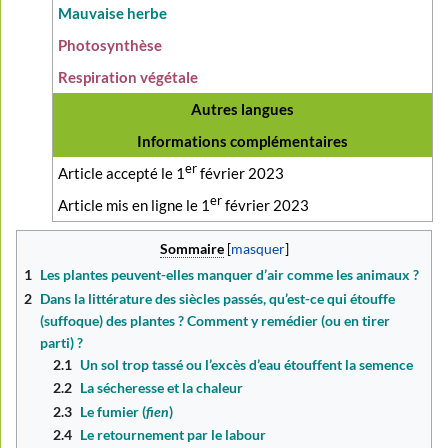
Mauvaise herbe
Photosynthèse
Respiration végétale
Autres langues
Informations complémentaires
er
Article accepté le 1
février 2023
er
Article mis en ligne le 1
février 2023
Sommaire
1
Les plantes peuvent-elles manquer d’air comme les animaux ?
2
Dans la littérature des siècles passés, qu’est-ce qui étouffe
(suffoque) des plantes ? Comment y remédier (ou en tirer
parti) ?
2.1
Un sol trop tassé ou l’excès d’eau étouffent la semence
2.2
La sécheresse et la chaleur
2.3
Le fumier (
fien
)
2.4
Le retournement par le labour