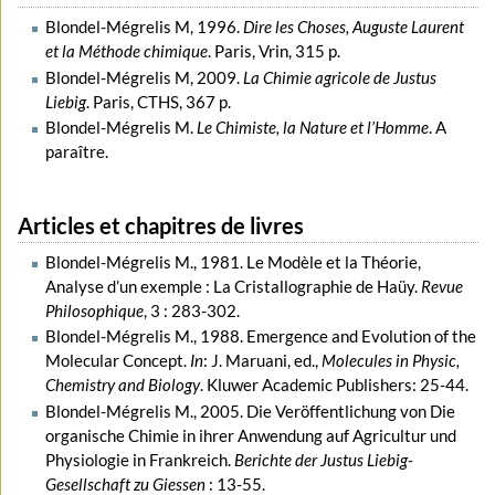
Blondel-Mégrelis M, 1996.
Dire les Choses, Auguste Laurent
et la Méthode chimique
. Paris, Vrin, 315 p.
Blondel-Mégrelis M, 2009.
La Chimie agricole de Justus
Liebig
. Paris, CTHS, 367 p.
Blondel-Mégrelis M.
Le Chimiste, la Nature et l’Homme
. A
paraître.
Articles et chapitres de livres
Blondel-Mégrelis M., 1981. Le Modèle et la Théorie,
Analyse d’un exemple : La Cristallographie de Haüy.
Revue
Philosophique
, 3 : 283-302.
Blondel-Mégrelis M., 1988. Emergence and Evolution of the
Molecular Concept.
In
: J. Maruani, ed.,
Molecules in Physic,
Chemistry and Biology
. Kluwer Academic Publishers: 25-44.
Blondel-Mégrelis M., 2005. Die Veröffentlichung von Die
organische Chimie in ihrer Anwendung auf Agricultur und
Physiologie in Frankreich.
Berichte der Justus Liebig-
Gesellschaft zu Giessen
: 13-55.