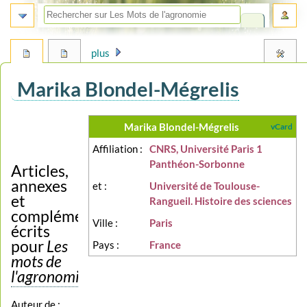
plus
Marika Blondel-Mégrelis
Aller
Aller
Marika Blondel-Mégrelis
vCard
à
à
Affiliation :
CNRS, Université Paris 1
la
la
Panthéon-Sorbonne
navigation
recherche
Articles,
annexes
et :
Université de Toulouse-
et
Rangueil. Histoire des sciences
compléments
Ville :
Paris
écrits
pour
Les
Pays :
France
mots de
l'agronomie
Auteur de :