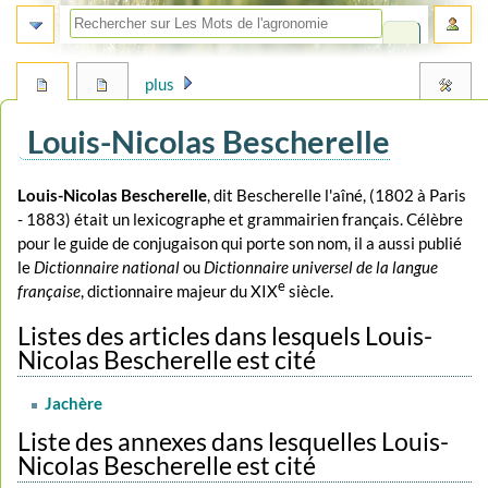
plus
Louis-Nicolas Bescherelle
Aller
Aller
Louis-Nicolas Bescherelle
, dit Bescherelle l'aîné, (1802 à Paris
à
à
- 1883) était un lexicographe et grammairien français. Célèbre
la
la
pour le guide de conjugaison qui porte son nom, il a aussi publié
navigation
recherche
le
Dictionnaire national
ou
Dictionnaire universel de la langue
e
française
, dictionnaire majeur du XIX
siècle.
Listes des articles dans lesquels Louis-
Nicolas Bescherelle est cité
Jachère
Liste des annexes dans lesquelles Louis-
Nicolas Bescherelle est cité