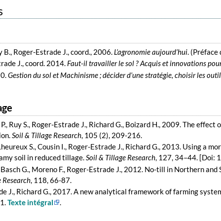
s
y B., Roger-Estrade J., coord., 2006.
L’agronomie aujourd’hui
. (Préface
rade J., coord. 2014.
Faut-il travailler le sol ? Acquis et innovations po
20.
Gestion du sol et Machinisme ; décider d’une stratégie, choisir les outil
age
P., Ruy S., Roger-Estrade J., Richard G., Boizard H., 2009. The effec
ion.
Soil & Tillage Research
, 105 (2), 209-216.
 Lheureux S., Cousin I., Roger-Estrade J., Richard G., 2013. Using a mo
amy soil in reduced tillage.
Soil & Tillage Research
, 127, 34–44. [Doi: 
., Basch G., Moreno F., Roger-Estrade J., 2012. No-till in Northern a
ge Research
, 118, 66-87.
e J., Richard G., 2017. A new analytical framework of farming system
21.
Texte intégral
.