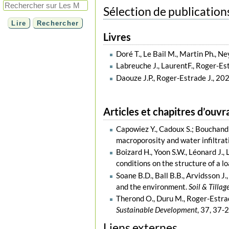
Sélection de publication
Livres
Doré T., Le Bail M., Martin Ph., Ne
Labreuche J., LaurentF., Roger-Est
Daouze J.P., Roger-Estrade J., 20
Articles et chapitres d’ouvr
Capowiez Y., Cadoux S.; Bouchand 
macroporosity and water infiltrat
Boizard H., Yoon S.W., Léonard J.,
conditions on the structure of a lo
Soane B.D., Ball B.B., Arvidsson J
and the environment.
Soil & Tilla
Therond O., Duru M., Roger-Estrad
Sustainable Development
, 37, 37-
Liens externes