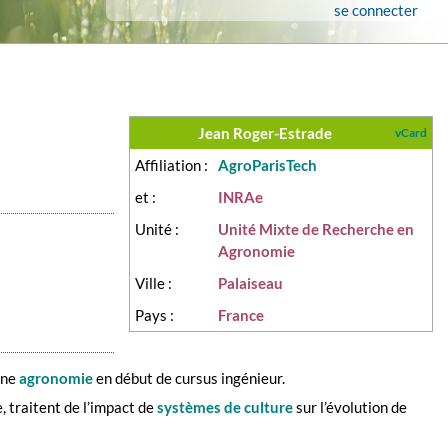
se connecter
Jean Roger-Estrade
vCard
Affiliation :
AgroParisTech
et :
INRAe
Unité :
Unité Mixte de Recherche en
Agronomie
Ville :
Palaiseau
Pays :
France
ine
agronomie
en début de cursus ingénieur.
 traitent de l’impact de
systèmes de culture
sur l’évolution de