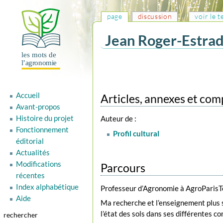
page
discussion
voir le 
Jean Roger-Estra
Aller
Aller
à
à
la
la
Accueil
navigation
recherche
Articles, annexes et co
Avant-propos
Histoire du projet
Auteur de :
Fonctionnement
Profil cultural
éditorial
Actualités
Modifications
Parcours
récentes
Index alphabétique
Professeur d’Agronomie à AgroParisTe
Aide
Ma recherche et l’enseignement plus 
l’état des sols dans ses différentes c
rechercher