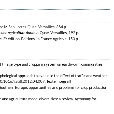
 de M.Sebillotte). Quae, Versailles, 384 p.
ur une agriculture durable
. Quae, Versailles, 192 p.
e
s
. 2
édition. Éditions La France Agricole, 150 p..
t of tillage type and cropping system on earthworm communities,
rphological approach to evaluate the effect of traffic and weather
10.1016/j.still.2012.04.007. Texte intégral]
nd Southern Europe: opportunities and problems for crop production
 and agriculture model diversities: a review.
Agronomy for