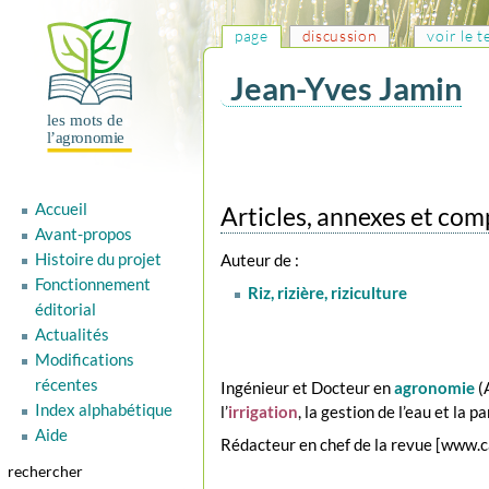
page
discussion
voir le 
Jean-Yves Jamin
Aller
Aller
à
à
la
la
Accueil
navigation
recherche
Articles, annexes et co
Avant-propos
Histoire du projet
Auteur de :
Fonctionnement
Riz, rizière, riziculture
éditorial
Actualités
Modifications
récentes
Ingénieur et Docteur en
agronomie
(
Index alphabétique
l’
irrigation
, la gestion de l’eau et la
Aide
Rédacteur en chef de la revue [www.c
rechercher