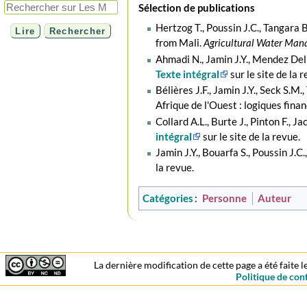
Sélection de publications
Hertzog T., Poussin J.C., Tangara 
from Mali.
Agricultural Water Ma
Ahmadi N., Jamin J.Y., Mendez Del 
Texte intégral
sur le site de la 
Bélières J.F., Jamin J.Y., Seck S.
Afrique de l'Ouest : logiques fina
Collard A.L., Burte J., Pinton F., J
intégral
sur le site de la revue.
Jamin J.Y., Bouarfa S., Poussin J.C
la revue.
Catégories
:
Personne
Auteur
La dernière modification de cette page a été faite l
Politique de conf