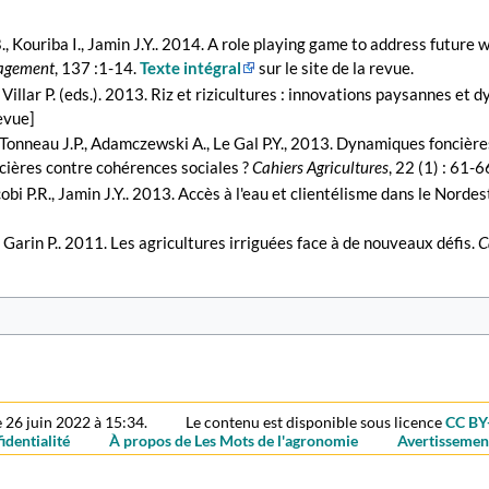
B., Kouriba I., Jamin J.Y.. 2014. A role playing game to address futur
nagement
, 137 :1-14.
Texte intégral
sur le site de la revue.
Villar P. (eds.). 2013. Riz et rizicultures : innovations paysannes et 
revue]
M., Tonneau J.P., Adamczewski A., Le Gal P.Y., 2013. Dynamiques foncièr
ncières contre cohérences sociales ?
Cahiers Agricultures
, 22 (1) : 61-6
acobi P.R., Jamin J.Y.. 2013. Accès à l'eau et clientélisme dans le Nordes
., Garin P.. 2011. Les agricultures irriguées face à de nouveaux défis.
C
e 26 juin 2022 à 15:34.
Le contenu est disponible sous licence
CC BY
identialité
À propos de Les Mots de l'agronomie
Avertissemen