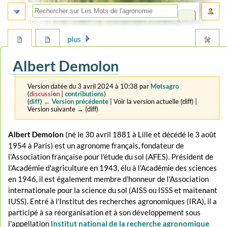
plus
Albert Demolon
Version datée du 3 avril 2024 à 10:38 par
Motsagro
(
discussion
|
contributions
)
(
diff
)
← Version précédente
| Voir la version actuelle (diff) |
Version suivante → (diff)
Aller
Aller
Albert Demolon
(né le 30 avril 1881 à Lille et décédé le 3 août
à
à
1954 à Paris) est un agronome français, fondateur de
la
la
l'Association française pour l'étude du sol (AFES). Président de
navigation
recherche
l'Académie d'agriculture en 1943, élu à l'Académie des sciences
en 1946, il est également membre d'honneur de l'Association
internationale pour la science du sol (AISS ou ISSS et maitenant
IUSS). Entré à l'Institut des recherches agronomiques (IRA), il a
participé à sa réorganisation et à son développement sous
l'appellation
Institut national de la recherche agronomique