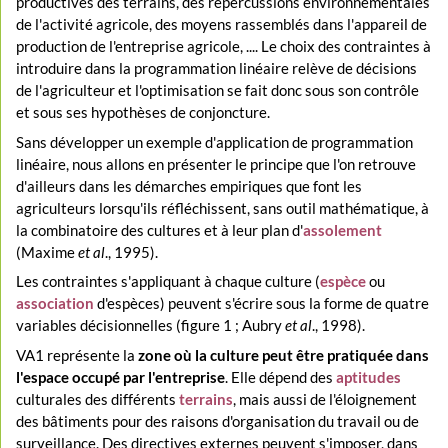
productives des terrains, des répercussions environnementales
de l'activité agricole, des moyens rassemblés dans l'appareil de
production de l'entreprise agricole, .... Le choix des contraintes à
introduire dans la programmation linéaire relève de décisions
de l'agriculteur et l'optimisation se fait donc sous son contrôle
et sous ses hypothèses de conjoncture.
Sans développer un exemple d'application de programmation
linéaire, nous allons en présenter le principe que l'on retrouve
d'ailleurs dans les démarches empiriques que font les
agriculteurs lorsqu'ils réfléchissent, sans outil mathématique, à
la combinatoire des cultures et à leur plan d'
assolement
(Maxime
et al
., 1995).
Les contraintes s'appliquant à chaque culture (
espèce
ou
association
d'espèces) peuvent s'écrire sous la forme de quatre
variables décisionnelles (figure 1 ; Aubry
et al
., 1998).
VA1 représente la
zone où la culture peut être pratiquée dans
l'espace occupé par l'entreprise
. Elle dépend des
aptitudes
culturales des différents
terrains
, mais aussi de l'éloignement
des bâtiments pour des raisons d'organisation du travail ou de
surveillance. Des directives externes peuvent s'imposer, dans