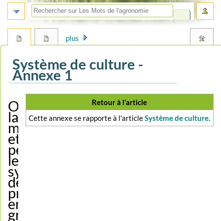
plus
Système de culture -
Annexe 1
Aller
Aller
Retour à l'article
Optimiser
à
à
la
Cette annexe se rapporte à l'article
Système de culture
.
la
la
marge
navigation
recherche
et
pérenniser
le
système
de
production
en
grande