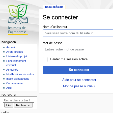
page spéciale
Se connecter
Aller
Aller
Nom d’utilisateur
à
à
la
la
navigation
recherche
navigation
Mot de passe
Accueil
Avant-propos
Histoire du projet
Garder ma session active
Fonctionnement
éditorial
Se connecter
Actualités
Modifications récentes
Index alphabétique
Aide pour se connecter
Communauté
Mot de passe oublié ?
Aide
rechercher
outils