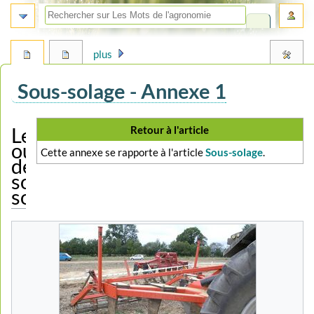
plus
Sous-solage - Annexe 1
Aller
Aller
Retour à l'article
Les
à
à
outils
Cette annexe se rapporte à l'article
Sous-solage
.
la
la
de
navigation
recherche
sous-
solage