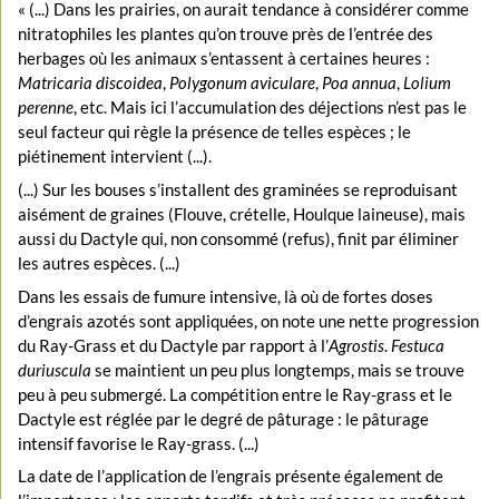
« (...) Dans les prairies, on aurait tendance à considérer comme
nitratophiles les plantes qu’on trouve près de l’entrée des
herbages où les animaux s’entassent à certaines heures :
Matricaria discoidea
,
Polygonum aviculare
,
Poa annua
,
Lolium
perenne
, etc. Mais ici l’accumulation des déjections n’est pas le
seul facteur qui règle la présence de telles espèces ; le
piétinement intervient (...).
(...) Sur les bouses s’installent des graminées se reproduisant
aisément de graines (Flouve, crételle, Houlque laineuse), mais
aussi du Dactyle qui, non consommé (refus), finit par éliminer
les autres espèces. (...)
Dans les essais de fumure intensive, là où de fortes doses
d’engrais azotés sont appliquées, on note une nette progression
du Ray-Grass et du Dactyle par rapport à l’
Agrostis
.
Festuca
duriuscula
se maintient un peu plus longtemps, mais se trouve
peu à peu submergé. La compétition entre le Ray-grass et le
Dactyle est réglée par le degré de pâturage : le pâturage
intensif favorise le Ray-grass. (...)
La date de l’application de l’engrais présente également de