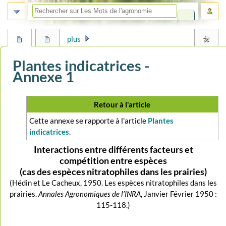
plus
Plantes indicatrices -
Annexe 1
Aller
Aller
Retour à l'article
à
à
Cette annexe se rapporte à l'article
Plantes
la
la
indicatrices
.
navigation
recherche
Interactions entre différents facteurs et
compétition entre espèces
(cas des espèces nitratophiles dans les prairies)
(Hédin et Le Cacheux, 1950. Les espèces nitratophiles dans les
prairies.
Annales Agronomiques de l’INRA
, Janvier Février 1950 :
115-118.)