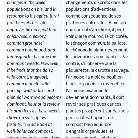
changes in the weed
changements discrets dans les
populations on his land in
populations d’adventices
response to his agricultural
comme conséquence de ses
practices. As his soil
pratiques culturales. A mesure
improves he may find that
que son sol s’améliore, il peut
chickweed, chickory,
voir que le mouron, la chicorée,
common groundsel,
le séneçon commun, la ballote,
common horehound, and
le chénopode blanc deviennent
lambsquarter become the
les adventices dominantes. Par
dominant weeds. However,
contre, s’il observe que la
if he finds that the daisy,
pâquerette, la carotte sauvage,
wild carrot, mugwort,
l’armoise, la molène bouillon-
common mullein, wild
blanc, le panais, la ravenelle et
parsnip, wild radish, and
l’armoise bisannuelle
biennial wormwood become
deviennent dominants, il doit
dominant, he should review
revoir ses pratiques car ces
his practices as these weeds
plantes prospèrent sur des sols
thrive on soils of low
peu fertiles. L’apport de
fertility. The addition of
compost bien équilibré,
well-balanced compost,
d’engrais organiques, et
organic manures, and other
d’autres engrais, joints au