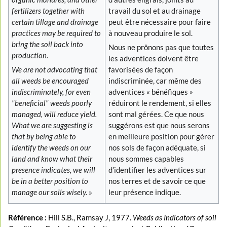
fertilizers together with
travail du sol et au drainage
certain tillage and drainage
peut être nécessaire pour faire
practices may be required to
à nouveau produire le sol.
bring the soil back into
Nous ne prônons pas que toutes
production.
les adventices doivent être
We are not advocating that
favorisées de façon
all weeds be encouraged
indiscriminée, car même des
indiscriminately, for even
adventices « bénéfiques »
"beneficial" weeds poorly
réduiront le rendement, si elles
managed, will reduce yield.
sont mal gérées. Ce que nous
What we are suggesting is
suggérons est que nous serons
that by being able to
en meilleure position pour gérer
identify the weeds on our
nos sols de façon adéquate, si
land and know what their
nous sommes capables
presence indicates, we will
d’identifier les adventices sur
be in a better position to
nos terres et de savoir ce que
manage our soils wisely.
»
leur présence indique.
Référence :
Hill S.B., Ramsay J, 1977.
Weeds as Indicators of soil