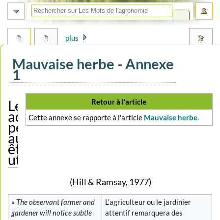
plus
Mauvaise herbe - Annexe
1
Aller
Aller
Retour à l'article
Les
à
à
adventices
Cette annexe se rapporte à l'article
Mauvaise herbe
.
la
la
peuvent
navigation
recherche
aussi
être
utiles !
(Hill & Ramsay, 1977)
«
The observant farmer and
L’agriculteur ou le jardinier
gardener will notice subtle
attentif remarquera des