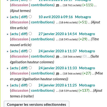
avril
discussion
contributions
‎
m
+115
‎
18 761 octets
2020
Ajout termes
10
actu
diff
10 avril 2020 à 09:16
‎
Motsagro
avril
discussion
contributions
‎
+51
‎
Ajout
18 646 octets
2020
titre article
27
actu
diff
27 janvier 2020 à 14:54
‎
Motsagro
janvier
discussion
contributions
‎
+29
‎
Titre
18 595 octets
2020
nouvel article
24
actu
diff
24 janvier 2020 à 11:37
‎
Motsagro
janvier
discussion
contributions
‎
m
0
‎
Suite
18 566 octets
2020
égalisation hauteur colonnes
actu
diff
24 janvier 2020 à 11:33
‎
Motsagro
discussion
contributions
‎
m
+27
‎
Mise
18 566 octets
en page (égalisation hauteur colonnes)
actu
diff
24 janvier 2020 à 11:25
‎
Motsagro
discussion
contributions
‎
+137
‎
Ajout
18 539 octets
termes à traiter