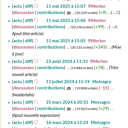
actu
diff
11 mai 2025 à 15:07
‎
P.Morlon
discussion
contributions
‎
m
+9
‎
→‎C
20 239 octets
actu
diff
11 mai 2025 à 15:06
‎
P.Morlon
discussion
contributions
‎
+99
‎
→‎A
:
20 230 octets
Ajout titre article
actu
diff
11 mai 2025 à 15:05
‎
P.Morlon
discussion
contributions
‎
+245
‎
Mise
20 131 octets
à jour
23
actu
diff
23 août 2024 à 11:33
‎
P.Morlon
août
discussion
contributions
‎
+78
‎
Titre
19 886 octets
2024
nouvel article
11
actu
diff
11 juillet 2024 à 15:19
‎
Motsagro
juillet
discussion
contributions
‎
m
−15
‎
19 808 octets
2024
headertabs
25
actu
diff
25 mars 2024 à 20:32
‎
Motsagro
mars
discussion
contributions
‎
m
+29
‎
19 823 octets
2024
Ajout nouvelle expression
16
actu
diff
16 mars 2024 à 12:24
‎
Motsagro
mars