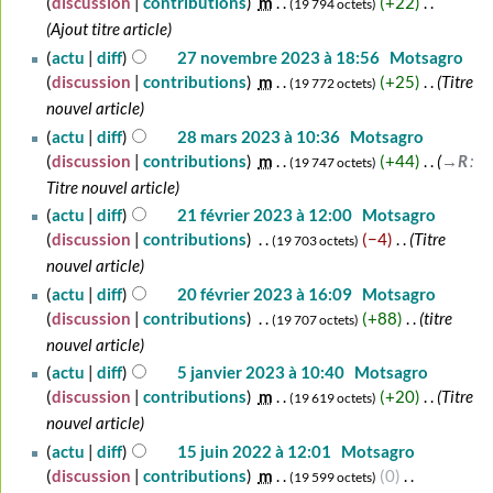
discussion
contributions
‎
m
+22
‎
19 794 octets
2024
Ajout titre article
27
actu
diff
27 novembre 2023 à 18:56
‎
Motsagro
novembre
discussion
contributions
‎
m
+25
‎
Titre
19 772 octets
2023
nouvel article
28
actu
diff
28 mars 2023 à 10:36
‎
Motsagro
mars
discussion
contributions
‎
m
+44
‎
→‎R
:
19 747 octets
2023
Titre nouvel article
21
actu
diff
21 février 2023 à 12:00
‎
Motsagro
février
discussion
contributions
‎
−4
‎
Titre
19 703 octets
2023
nouvel article
20
actu
diff
20 février 2023 à 16:09
‎
Motsagro
février
discussion
contributions
‎
+88
‎
titre
19 707 octets
2023
nouvel article
5
actu
diff
5 janvier 2023 à 10:40
‎
Motsagro
janvier
discussion
contributions
‎
m
+20
‎
Titre
19 619 octets
2023
nouvel article
15
actu
diff
15 juin 2022 à 12:01
‎
Motsagro
juin
discussion
contributions
‎
m
0
‎
19 599 octets