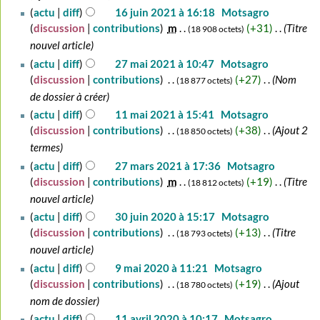
16
actu
diff
16 juin 2021 à 16:18
‎
Motsagro
juin
discussion
contributions
‎
m
+31
‎
Titre
18 908 octets
2021
nouvel article
27
actu
diff
27 mai 2021 à 10:47
‎
Motsagro
mai
discussion
contributions
‎
+27
‎
Nom
18 877 octets
2021
de dossier à créer
11
actu
diff
11 mai 2021 à 15:41
‎
Motsagro
mai
discussion
contributions
‎
+38
‎
Ajout 2
18 850 octets
2021
termes
27
actu
diff
27 mars 2021 à 17:36
‎
Motsagro
mars
discussion
contributions
‎
m
+19
‎
Titre
18 812 octets
2021
nouvel article
30
actu
diff
30 juin 2020 à 15:17
‎
Motsagro
juin
discussion
contributions
‎
+13
‎
Titre
18 793 octets
2020
nouvel article
9
actu
diff
9 mai 2020 à 11:21
‎
Motsagro
mai
discussion
contributions
‎
+19
‎
Ajout
18 780 octets
2020
nom de dossier
11
actu
diff
11 avril 2020 à 10:17
‎
Motsagro