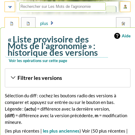
plus
Aide
« Liste provisoire des
Mots de l'agronomie » :
historique des versions
Voir les opérations sur cette page
Aller
Aller
Filtrer les versions
à
à
la
la
navigation
recherche
Sélection du diff : cochez les boutons radio des versions à
comparer et appuyez sur entrée ou sur le bouton en bas.
Légende :
(actu)
= différence avec la dernière version,
(diff)
= différence avec la version précédente,
m
= modification
mineure.
(
les plus récentes
|
les plus anciennes
) Voir (
50 plus récentes
|