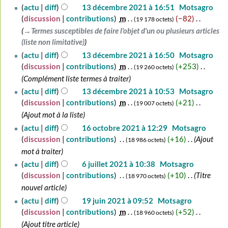
actu
diff
13 décembre 2021 à 16:51
‎
Motsagro
a
discussion
contributions
‎
m
−82
‎
19 178 octets
t
→‎Termes susceptibles de faire l'objet d'un ou plusieurs articles
i
(liste non limitative)
o
actu
diff
13 décembre 2021 à 16:50
‎
Motsagro
n
discussion
contributions
‎
m
+253
‎
s
19 260 octets
Complément liste termes à traiter
actu
diff
13 décembre 2021 à 10:53
‎
Motsagro
discussion
contributions
‎
m
+21
‎
19 007 octets
Ajout mot à la liste
16
actu
diff
16 octobre 2021 à 12:29
‎
Motsagro
octobre
discussion
contributions
‎
+16
‎
Ajout
18 986 octets
2021
mot à traiter
6
actu
diff
6 juillet 2021 à 10:38
‎
Motsagro
juillet
discussion
contributions
‎
+10
‎
Titre
18 970 octets
2021
nouvel article
19
actu
diff
19 juin 2021 à 09:52
‎
Motsagro
juin
discussion
contributions
‎
m
+52
‎
18 960 octets
2021
Ajout titre article