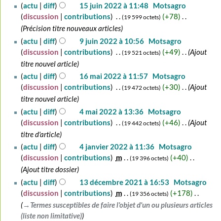
2022
A
actu
diff
15 juin 2022 à 11:48
‎
Motsagro
u
discussion
contributions
‎
+78
‎
19 599 octets
c
Précision titre nouveaux articles
u
9
actu
diff
9 juin 2022 à 10:56
‎
Motsagro
n
juin
discussion
contributions
‎
+49
‎
Ajout
19 521 octets
r
2022
titre nouvel article
é
16
actu
diff
16 mai 2022 à 11:57
‎
Motsagro
s
mai
discussion
contributions
‎
+30
‎
Ajout
19 472 octets
u
2022
titre nouvel article
m
4
actu
diff
4 mai 2022 à 13:36
‎
Motsagro
é
mai
discussion
contributions
‎
+46
‎
Ajout
d
19 442 octets
2022
e
titre d'article
s
4
actu
diff
4 janvier 2022 à 11:36
‎
Motsagro
m
janvier
discussion
contributions
‎
m
+40
‎
19 396 octets
o
2022
Ajout titre dossier
d
13
actu
diff
13 décembre 2021 à 16:53
‎
Motsagro
i
décembre
discussion
contributions
‎
m
+178
‎
19 356 octets
f
2021
→‎Termes susceptibles de faire l'objet d'un ou plusieurs articles
i
(liste non limitative)
c