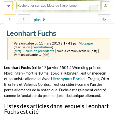
plus
Leonhart Fuchs
Version datée du 11 mars 2013 à 17:41 par
Motsagro
(
discussion
|
contributions
)
(
diff
)
← Version précédente
| Voir la version actuelle (diff) |
Version suivante → (diff)
Aller
Aller
Leonhart Fuchs
(né le 17 janvier 1501 à Wemding près de
à
à
Nördlingen - mort le 10 mai 1566 à Tübingen), est un médecin
la
la
et botaniste allemand. Avec
Hieronymus Bock
dit Tragus, Otto
navigation
recherche
Brunfels et Valerius Cordus, il est considéré comme l'un des
pères allemands de la botanique. Fuchs est également crédité
comme le fondateur du premier jardin botanique allemand.
Listes des articles dans lesquels Leonhart
Fuchs est cité