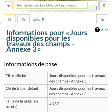
plus
Aide
Informations pour « Jours
disponibles pour les
travaux des champs -
Annexe 3 »
Aller
Aller
Informations de base
à
à
la
la
Titre affiché
Jours disponibles pour les travaux
navigation
recherche
des champs - Annexe 3
Clé de tri par défaut
Jours disponibles pour les travaux
des champs - Annexe 3
Taille de la page (en
4 957
octets)