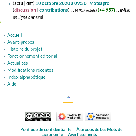
10
actu
diff
10 octobre 2020 à 09:36
‎
Motsagro
octobre
discussion
contributions
‎
+4 957
‎
Mise
4 957 octets
2020
en ligne annexe
Accueil
Avant-propos
Histoire du projet
Fonctionnement éditorial
Actualités
Modifications récentes
Index alphabétique
Aide
Politique de confidentialité
À propos de Les Mots de
l'agronomie
Avertissements