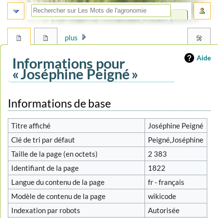
plus
Aide
Informations pour
« Joséphine Peigné »
Aller
Aller
Informations de base
à
à
la
la
Titre affiché
Joséphine Peigné
navigation
recherche
Clé de tri par défaut
Peigné,Joséphine
Taille de la page (en octets)
2 383
Identifiant de la page
1822
Langue du contenu de la page
fr - français
Modèle de contenu de la page
wikicode
Indexation par robots
Autorisée