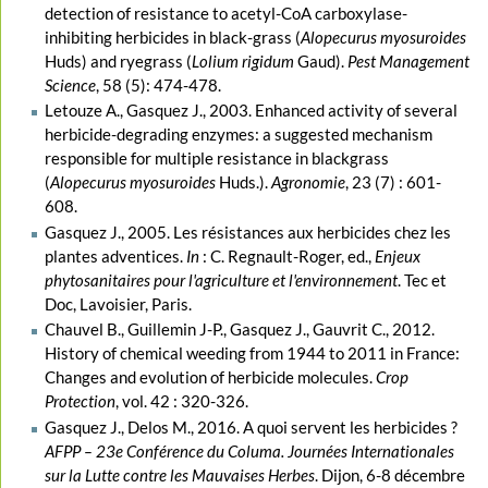
detection of resistance to acetyl-CoA carboxylase-
inhibiting herbicides in black-grass (
Alopecurus myosuroides
Huds) and ryegrass (
Lolium rigidum
Gaud).
Pest Management
Science
, 58 (5): 474-478.
Letouze A., Gasquez J., 2003. Enhanced activity of several
herbicide-degrading enzymes: a suggested mechanism
responsible for multiple resistance in blackgrass
(
Alopecurus myosuroides
Huds.).
Agronomie
, 23 (7) : 601-
608.
Gasquez J., 2005. Les résistances aux herbicides chez les
plantes adventices.
In
: C. Regnault-Roger, ed.,
Enjeux
phytosanitaires pour l'agriculture et l'environnement
. Tec et
Doc, Lavoisier, Paris.
Chauvel B., Guillemin J-P., Gasquez J., Gauvrit C., 2012.
History of chemical weeding from 1944 to 2011 in France:
Changes and evolution of herbicide molecules.
Crop
Protection
, vol. 42 : 320-326.
Gasquez J., Delos M., 2016. A quoi servent les herbicides ?
AFPP – 23e Conférence du Columa. Journées Internationales
sur la Lutte contre les Mauvaises Herbes
. Dijon, 6-8 décembre