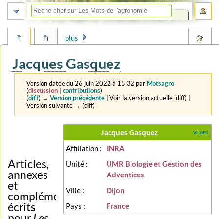
plus
Jacques Gasquez
Version datée du 26 juin 2022 à 15:32 par
Motsagro
(
discussion
|
contributions
)
(
diff
)
← Version précédente
| Voir la version actuelle (diff) |
Version suivante → (diff)
Aller
Aller
Jacques Gasquez
vCard
à
à
Affiliation :
INRA
la
la
navigation
recherche
Articles,
Unité :
UMR Biologie et Gestion des
annexes
Adventices
et
Ville :
Dijon
compléments
écrits
Pays :
France
pour
Les