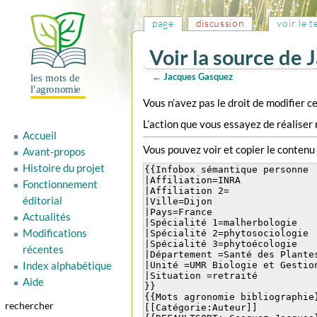
page
discussion
voir le 
Voir la source de
←
Jacques Gasquez
Aller
Aller
Vous n’avez pas le droit de modifier ce
à
à
L’action que vous essayez de réaliser 
la
la
Accueil
navigation
recherche
Vous pouvez voir et copier le contenu
Avant-propos
Histoire du projet
Fonctionnement
éditorial
Actualités
Modifications
récentes
Index alphabétique
Aide
rechercher