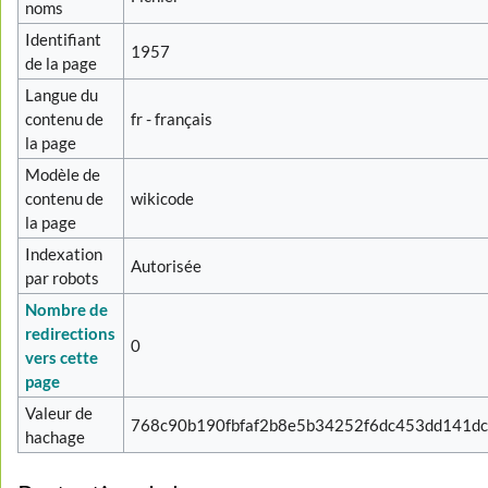
noms
Identifiant
1957
de la page
Langue du
contenu de
fr - français
la page
Modèle de
contenu de
wikicode
la page
Indexation
Autorisée
par robots
Nombre de
redirections
0
vers cette
page
Valeur de
768c90b190fbfaf2b8e5b34252f6dc453dd141d
hachage