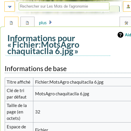
plus
Ai
Informations pour
« Fichier:MotsAgro
chaquitaclla 6.jpg »
Aller
Aller
Informations de base
à
à
la
la
Titre affiché
Fichier:MotsAgro chaquitaclla 6.jpg
navigation
recherche
Clé de tri
MotsAgro chaquitaclla 6.jpg
par défaut
Taille de la
page (en
32
octets)
Espace de
Fichier