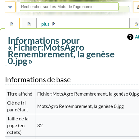
plus
A
Informations pour
« Fichier:MotsAgro
Remembrement, la genèse
0.jpg »
Aller
Aller
Informations de base
à
à
la
la
Titre affiché
Fichier:MotsAgro Remembrement, la genèse 0.jp
navigation
recherche
Clé de tri
MotsAgro Remembrement, la genèse 0.jpg
par défaut
Taille de la
page (en
32
octets)