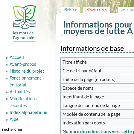
fichier
discussion
voir l
Informations pour 
moyens de lutte An
Aller
Aller
Informations de base
à
à
Accueil
la
la
Titre affiché
Avant-propos
navigation
recherche
Clé de tri par défaut
Histoire du projet
Fonctionnement
Taille de la page (en octets)
éditorial
Espace de noms
Actualités
Identifiant de la page
Modifications
Langue du contenu de la page
récentes
Index alphabétique
Modèle de contenu de la page
Aide
Indexation par robots
rechercher
Nombre de redirections vers cette