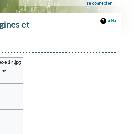
se connecter
Aide
gines et
exe 1 4.jpg
.jpg