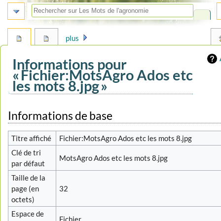
plus
Informations pour
« Fichier:MotsAgro Ados etc
les mots 8.jpg »
Aller
Aller
Informations de base
à
à
la
la
Titre affiché
Fichier:MotsAgro Ados etc les mots 8.jpg
navigation
recherche
Clé de tri
MotsAgro Ados etc les mots 8.jpg
par défaut
Taille de la
page (en
32
octets)
Espace de
Fichier