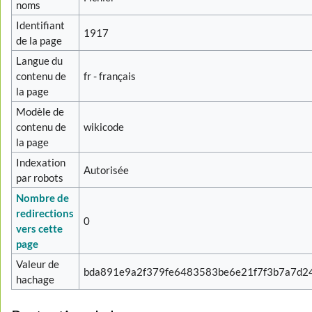
noms
Identifiant
1917
de la page
Langue du
contenu de
fr - français
la page
Modèle de
contenu de
wikicode
la page
Indexation
Autorisée
par robots
Nombre de
redirections
0
vers cette
page
Valeur de
bda891e9a2f379fe6483583be6e21f7f3b7a7d2
hachage