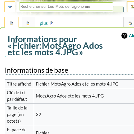
plus
Ai
Informations pour
« Fichier:MotsAgro Ados
etc les mots 4.JPG »
Aller
Aller
Informations de base
à
à
la
la
Titre affiché
Fichier:MotsAgro Ados etc les mots 4.JPG
navigation
recherche
Clé de tri
MotsAgro Ados etc les mots 4.JPG
par défaut
Taille de la
page (en
32
octets)
Espace de
Fichier