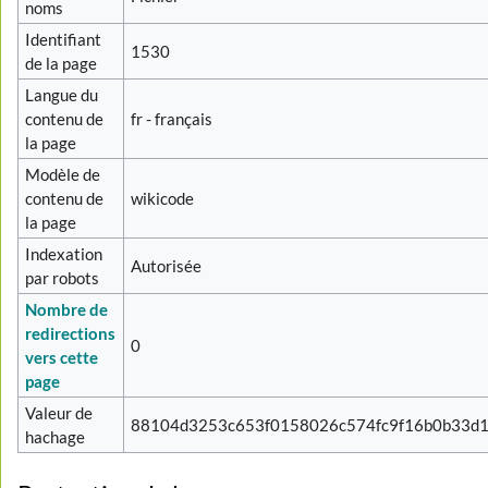
noms
Identifiant
1530
de la page
Langue du
contenu de
fr - français
la page
Modèle de
contenu de
wikicode
la page
Indexation
Autorisée
par robots
Nombre de
redirections
0
vers cette
page
Valeur de
88104d3253c653f0158026c574fc9f16b0b33d
hachage