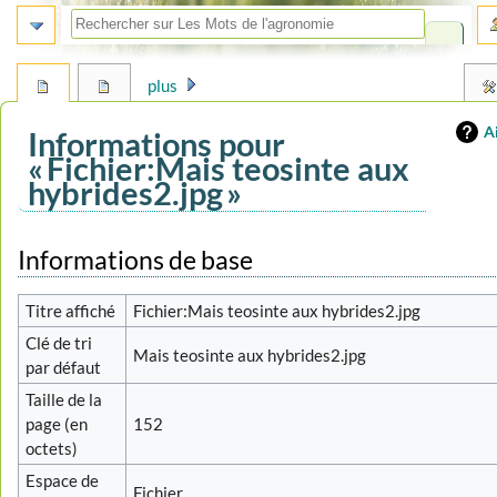
plus
A
Informations pour
« Fichier:Mais teosinte aux
hybrides2.jpg »
Aller
Aller
Informations de base
à
à
la
la
Titre affiché
Fichier:Mais teosinte aux hybrides2.jpg
navigation
recherche
Clé de tri
Mais teosinte aux hybrides2.jpg
par défaut
Taille de la
page (en
152
octets)
Espace de
Fichier