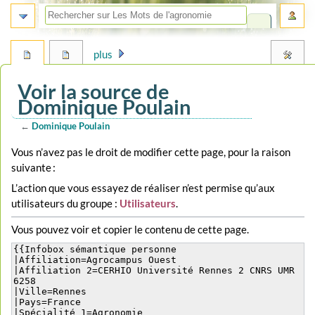
plus
Voir la source de
Dominique Poulain
←
Dominique Poulain
Aller
Aller
Vous n’avez pas le droit de modifier cette page, pour la raison
à
à
suivante :
la
la
L’action que vous essayez de réaliser n’est permise qu’aux
navigation
recherche
utilisateurs du groupe :
Utilisateurs
.
Vous pouvez voir et copier le contenu de cette page.