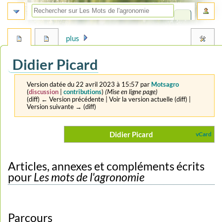
plus
Didier Picard
Version datée du 22 avril 2023 à 15:57 par
Motsagro
(
discussion
|
contributions
)
(Mise en ligne page)
(diff) ← Version précédente | Voir la version actuelle (diff) |
Version suivante → (diff)
Aller
Aller
Didier Picard
vCard
à
à
la
la
navigation
recherche
Articles, annexes et compléments écrits
pour
Les mots de l'agronomie
Parcours