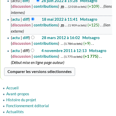
actu
diff
26 juin 2022 à 15:26
‎
Motsagro
juin
discussion
contributions
‎
m
+109
‎
liens
2 018 octets
2022
internes
18
actu
diff
18 mai 2022 à 11:41
‎
Motsagro
mai
discussion
contributions
‎
m
+125
‎
lien
1 909 octets
2022
externe
28
actu
diff
28 mars 2012 à 16:02
‎
Motsagro
mars
discussion
contributions
‎
+9
‎
1 784 octets
2012
A
4
actu
diff
4 novembre 2011 à 12:13
‎
Motsagro
u
novembre
discussion
contributions
‎
+1 775
‎
1 775 octets
c
2011
Début mise en ligne page auteur
u
n
r
é
Accueil
s
Avant-propos
u
Histoire du projet
m
Fonctionnement éditorial
é
Actualités
d