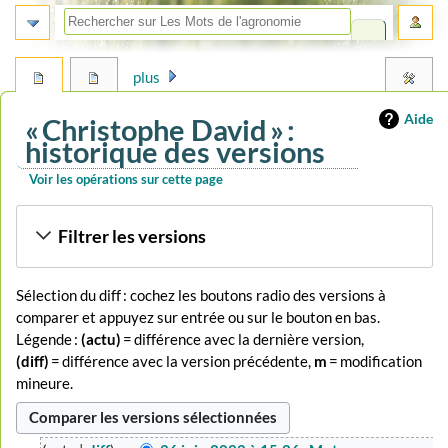
plus
Aide
« Christophe David » :
historique des versions
Voir les opérations sur cette page
Aller
Aller
Filtrer les versions
à
à
la
la
navigation
recherche
Sélection du diff : cochez les boutons radio des versions à
comparer et appuyez sur entrée ou sur le bouton en bas.
Légende :
(actu)
= différence avec la dernière version,
(diff)
= différence avec la version précédente,
m
= modification
mineure.
26