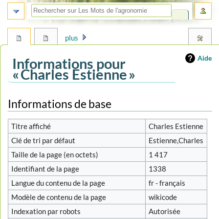
plus
Aide
Informations pour
« Charles Estienne »
Aller
Aller
Informations de base
à
à
la
la
Titre affiché
Charles Estienne
navigation
recherche
Clé de tri par défaut
Estienne,Charles
Taille de la page (en octets)
1 417
Identifiant de la page
1338
Langue du contenu de la page
fr - français
Modèle de contenu de la page
wikicode
Indexation par robots
Autorisée