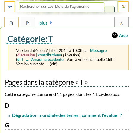
plus
Aide
Catégorie
:
T
Version datée du 7 juillet 2011 à 10:08 par
Motsagro
(
discussion
|
contributions
)
(1 version)
(
diff
)
← Version précédente
| Voir la version actuelle (diff) |
Version suivante → (diff)
Aller
Aller
Pages dans la catégorie « T »
à
à
la
la
Cette catégorie comprend 11 pages, dont les 11 ci-dessous.
navigation
recherche
D
Dégradation mondiale des terres : comment l'évaluer ?
G