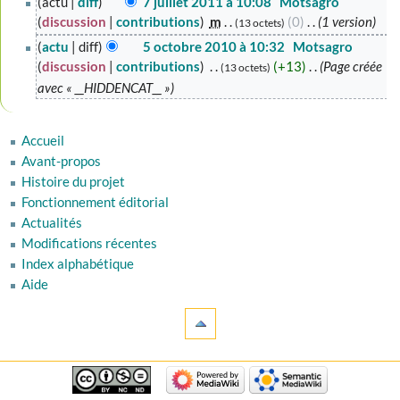
actu
diff
7 juillet 2011 à 10:08
‎
Motsagro
juillet
discussion
contributions
‎
m
0
‎
1 version
13 octets
2011
5
actu
diff
5 octobre 2010 à 10:32
‎
Motsagro
octobre
discussion
contributions
‎
+13
‎
Page créée
13 octets
2010
avec « __HIDDENCAT__ »
Accueil
Avant-propos
Histoire du projet
Fonctionnement éditorial
Actualités
Modifications récentes
Index alphabétique
Aide