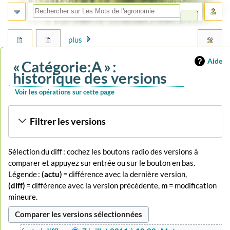
plus
Aide
« Catégorie:A » :
historique des versions
Voir les opérations sur cette page
Aller
Aller
Filtrer les versions
à
à
la
la
navigation
recherche
Sélection du diff : cochez les boutons radio des versions à
comparer et appuyez sur entrée ou sur le bouton en bas.
Légende :
(actu)
= différence avec la dernière version,
(diff)
= différence avec la version précédente,
m
= modification
mineure.
7