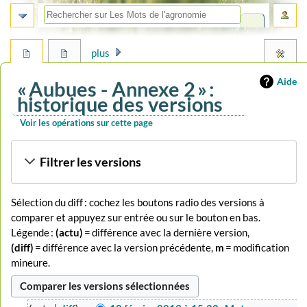
plus
Aide
« Aubues - Annexe 2 » :
historique des versions
Voir les opérations sur cette page
Aller
Aller
Filtrer les versions
à
à
la
la
navigation
recherche
Sélection du diff : cochez les boutons radio des versions à
comparer et appuyez sur entrée ou sur le bouton en bas.
Légende :
(actu)
= différence avec la dernière version,
(diff)
= différence avec la version précédente,
m
= modification
mineure.
10