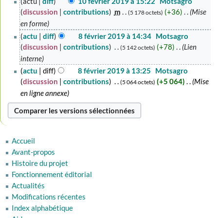
actu
diff
10 février 2019 à 15:22
‎
Motsagro
février
discussion
contributions
‎
m
+36
‎
Mise
5 178 octets
2019
en forme
8
actu
diff
8 février 2019 à 14:34
‎
Motsagro
février
discussion
contributions
‎
+78
‎
Lien
5 142 octets
2019
interne
actu
diff
8 février 2019 à 13:25
‎
Motsagro
discussion
contributions
‎
+5 064
‎
Mise
5 064 octets
en ligne annexe
Accueil
Avant-propos
Histoire du projet
Fonctionnement éditorial
Actualités
Modifications récentes
Index alphabétique