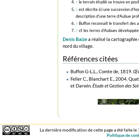
↑
le terrain étudié se trouve en pos
↑
est décrite ici une succession d’h
description d’une terre d’Aubue pro
↑
Buffon reconnaît le transfert des a
↑
cf. les terres d’Aubues développée
Denis Baize
a réalisé la cartographie
nord du village.
Références citées
Buffon G-L.L., Comte de, 1819.
Œu
Feller C., Blanchart E., 2004. Qua
et Darwin.
Étude et Gestion des Sol
La dernière modification de cette page a été faite le
Politique de conf