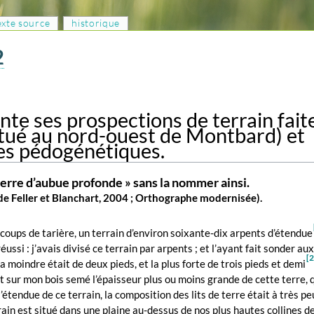
texte source
historique
2
te ses prospections de terrain fait
itué au nord-ouest de Montbard) et
es pédogénétiques.
 terre d’aubue profonde » sans la nommer ainsi.
 de Feller et Blanchart, 2004 ; Orthographe modernisée).
s coups de tarière, un terrain d’environ soixante-dix arpents d’étendue
réussi : j’avais divisé ce terrain par arpents ; et l’ayant fait sonder a
[2
a moindre était de deux pieds, et la plus forte de trois pieds et demi
it sur mon bois semé l’épaisseur plus ou moins grande de cette terre, 
étendue de ce terrain, la composition des lits de terre était à très 
ain est situé dans une plaine au-dessus de nos plus hautes collines de 