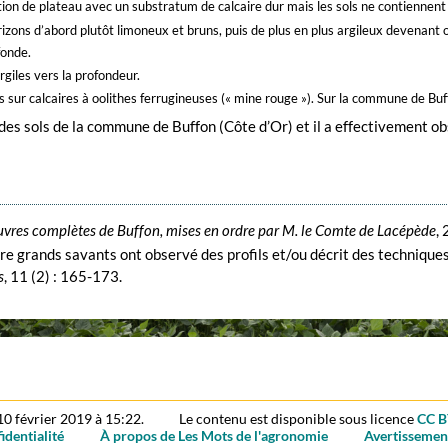
ition de plateau avec un substratum de calcaire dur mais les sols ne contiennent 
orizons d’abord plutôt limoneux et bruns, puis de plus en plus argileux devena
fonde.
rgiles vers la profondeur.
s sur calcaires à oolithes ferrugineuses (« mine rouge »). Sur la commune de Buff
 des sols de la commune de Buffon (Côte d’Or) et il a effectivement 
vres complètes de Buffon, mises en ordre par M. le Comte de Lacépède
, 
tre grands savants ont observé des profils et/ou décrit des techniqu
s
, 11 (2) : 165-173.
 10 février 2019 à 15:22.
Le contenu est disponible sous licence
CC B
identialité
À propos de Les Mots de l'agronomie
Avertissemen