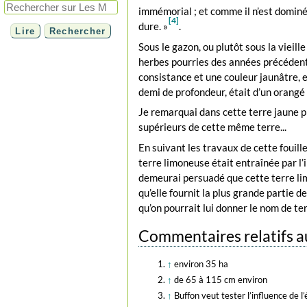
immémorial ; et comme il n’est dominé 
[4]
dure. »
.
Sous le gazon, ou plutôt sous la vieille
herbes pourries des années précédentes
consistance et une couleur jaunâtre, et 
demi de profondeur, était d’un orangé r
Je remarquai dans cette terre jaune plus
supérieurs de cette même terre...
En suivant les travaux de cette fouille
terre limoneuse était entraînée par l’
demeurai persuadé que cette terre lim
qu’elle fournit la plus grande partie 
qu’on pourrait lui donner le nom de te
Commentaires relatifs au
↑
environ 35 ha
↑
de 65 à 115 cm environ
↑
Buffon veut tester l’influence de l