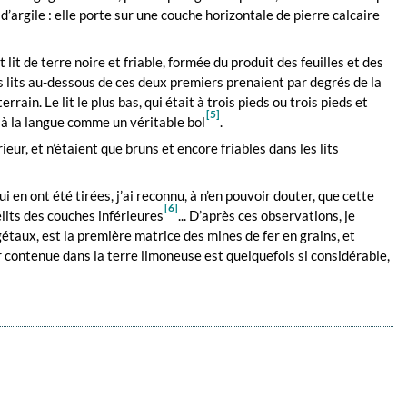
’argile : elle porte sur une couche horizontale de pierre calcaire
t lit de terre noire et friable, formée du produit des feuilles et des
es lits au-dessous de ces deux premiers prenaient par degrés de la
rain. Le lit le plus bas, qui était à trois pieds ou trois pieds et
[5]
t à la langue comme un véritable bol
.
ieur, et n’étaient que bruns et encore friables dans les lits
 en ont été tirées, j’ai reconnu, à n’en pouvoir douter, que cette
[6]
élits des couches inférieures
... D’après ces observations, je
taux, est la première matrice des mines de fer en grains, et
er contenue dans la terre limoneuse est quelquefois si considérable,