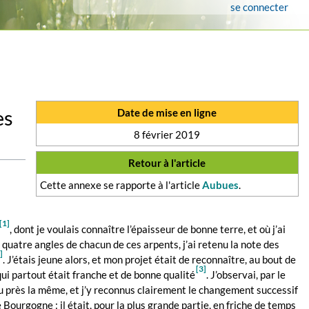
se connecter
Date de mise en ligne
es
8 février 2019
Retour à l'article
Cette annexe se rapporte à l'article
Aubues
.
[1]
, dont je voulais connaître l’épaisseur de bonne terre, et où j’ai
ux quatre angles de chacun de ces arpents, j’ai retenu la note des
]
. J’étais jeune alors, et mon projet était de reconnaître, au bout de
[3]
qui partout était franche et de bonne qualité
. J’observai, par le
peu près la même, et j’y reconnus clairement le changement successif
Bourgogne : il était, pour la plus grande partie, en friche de temps