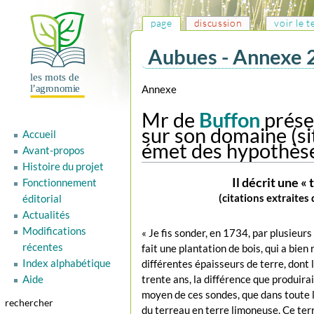
page
discussion
voir le 
Aubues - Annexe 
Aller
Aller
Annexe
à
à
Mr de
Buffon
présen
la
la
sur son domaine (s
Accueil
navigation
recherche
émet des hypothès
Avant-propos
Histoire du projet
Il décrit une «
Fonctionnement
(citations extraites
éditorial
Actualités
Modifications
« Je fis sonder, en 1734, par plusieur
récentes
fait une plantation de bois, qui a bien 
Index alphabétique
différentes épaisseurs de terre, dont l
Aide
trente ans, la différence que produira
moyen de ces sondes, que dans toute l’
rechercher
du terreau en terre limoneuse. Ce terr