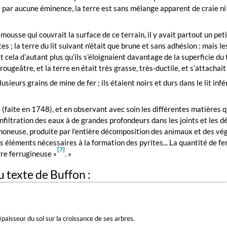
par aucune éminence, la terre est sans mélange apparent de craie ni d
 mousse qui couvrait la surface de ce terrain, il y avait partout un peti
 ; la terre du lit suivant n’était que brune et sans adhésion : mais l
cela d’autant plus qu’ils s’éloignaient davantage de la superficie du ter
ougeâtre, et la terre en était très grasse, très-ductile, et s’attachai
ieurs grains de mine de fer ; ils étaient noirs et durs dans le lit infér
 (faite en 1748), et en observant avec soin les différentes matières qui
infiltration des eaux à de grandes profondeurs dans les joints et les d
oneuse, produite par l’entière décomposition des animaux et des végé
des éléments nécessaires à la formation des pyrites... La quantité de f
[7]
rre ferrugineuse »
. »
 texte de Buffon :
’épaisseur du sol sur la croissance de ses arbres.