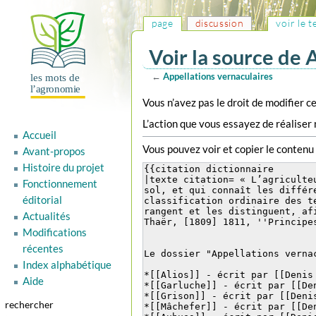
page
discussion
voir le 
Voir la source de 
←
Appellations vernaculaires
Aller
Aller
Vous n’avez pas le droit de modifier ce
à
à
L’action que vous essayez de réaliser 
la
la
Accueil
navigation
recherche
Vous pouvez voir et copier le contenu
Avant-propos
Histoire du projet
Fonctionnement
éditorial
Actualités
Modifications
récentes
Index alphabétique
Aide
rechercher