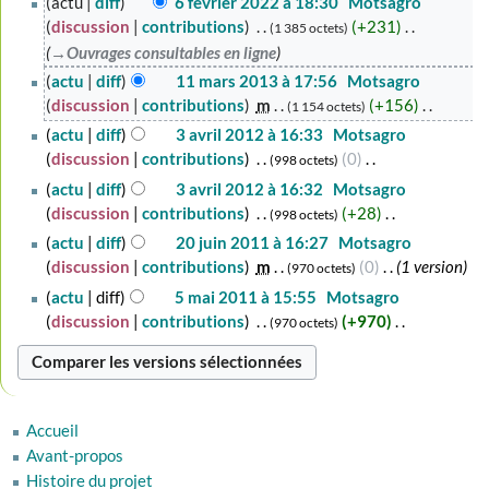
actu
diff
6 février 2022 à 18:30
‎
Motsagro
février
discussion
contributions
‎
+231
‎
1 385 octets
2022
→‎Ouvrages consultables en ligne
11
actu
diff
11 mars 2013 à 17:56
‎
Motsagro
mars
discussion
contributions
‎
m
+156
‎
1 154 octets
2013
A
3
actu
diff
3 avril 2012 à 16:33
‎
Motsagro
u
avril
discussion
contributions
‎
0
‎
998 octets
c
2012
A
actu
diff
3 avril 2012 à 16:32
‎
Motsagro
u
u
discussion
contributions
‎
+28
‎
998 octets
n
c
A
20
actu
diff
20 juin 2011 à 16:27
‎
Motsagro
r
u
u
juin
discussion
contributions
‎
m
0
‎
1 version
970 octets
é
n
c
2011
5
actu
diff
5 mai 2011 à 15:55
‎
Motsagro
s
r
u
mai
discussion
contributions
‎
+970
‎
u
970 octets
é
n
2011
m
A
s
r
é
u
u
é
d
c
m
s
e
u
é
u
Accueil
s
n
d
m
Avant-propos
m
r
e
é
Histoire du projet