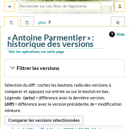
plus
Aide
« Antoine Parmentier » :
historique des versions
Voir les opérations sur cette page
Aller
Aller
Filtrer les versions
à
à
la
la
navigation
recherche
Sélection du diff : cochez les boutons radio des versions à
comparer et appuyez sur entrée ou sur le bouton en bas.
Légende :
(actu)
= différence avec la dernière version,
(diff)
= différence avec la version précédente,
m
= modification
mineure.
6