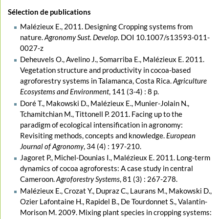
Sélection de publications
Malézieux E., 2011. Designing Cropping systems from
nature.
Agronomy Sust. Develop.
DOI 10.1007/s13593-011-
0027-z
Deheuvels O., Avelino J., Somarriba E., Malézieux E. 2011.
Vegetation structure and productivity in cocoa-based
agroforestry systems in Talamanca, Costa Rica.
Agriculture
Ecosystems and Environment
, 141 (3-4) : 8 p.
Doré T., Makowski D., Malézieux E., Munier-Jolain N.,
Tchamitchian M., Tittonell P. 2011. Facing up to the
paradigm of ecological intensification in agronomy:
Revisiting methods, concepts and knowledge.
European
Journal of Agronomy
, 34 (4) : 197-210.
Jagoret P., Michel-Dounias I., Malézieux E. 2011. Long-term
dynamics of cocoa agroforests: A case study in central
Cameroon.
Agroforestry Systems
, 81 (3) : 267-278.
Malézieux E., Crozat Y., Dupraz C., Laurans M., Makowski D.,
Ozier Lafontaine H., Rapidel B., De Tourdonnet S., Valantin-
Morison M. 2009. Mixing plant species in cropping systems: