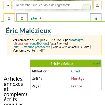
plus
Éric Malézieux
Version datée du 26 juin 2022 à 15:37 par
Motsagro
(
discussion
|
contributions
)
(liens internes)
(
diff
)
← Version précédente
| Voir la version actuelle (diff) |
Version suivante → (diff)
Aller
Aller
Éric Malézieux
vCard
à
à
Affiliation :
Cirad
la
la
navigation
recherche
Articles,
Unité :
HortSys
annexes
Pays :
France
et
compléments
écrits
pour
Les