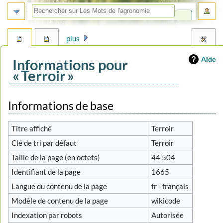
plus
Aide
Informations pour
« Terroir »
Aller
Aller
Informations de base
à
à
la
la
Titre affiché
Terroir
navigation
recherche
Clé de tri par défaut
Terroir
Taille de la page (en octets)
44 504
Identifiant de la page
1665
Langue du contenu de la page
fr - français
Modèle de contenu de la page
wikicode
Indexation par robots
Autorisée