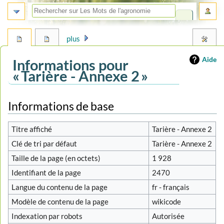
plus
Aide
Informations pour
« Tarière - Annexe 2 »
Aller
Aller
Informations de base
à
à
la
la
Titre affiché
Tarière - Annexe 2
navigation
recherche
Clé de tri par défaut
Tarière - Annexe 2
Taille de la page (en octets)
1 928
Identifiant de la page
2470
Langue du contenu de la page
fr - français
Modèle de contenu de la page
wikicode
Indexation par robots
Autorisée