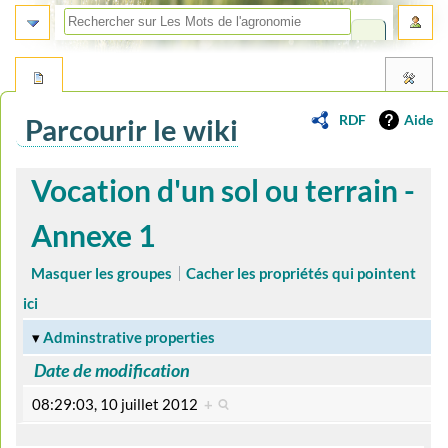
RDF
Aide
Parcourir le wiki
Aller
Aller
Vocation d'un sol ou terrain -
à
à
la
la
Annexe 1
navigation
recherche
Masquer les groupes
Cacher les propriétés qui pointent
ici
Adminstrative properties
Date de modification
08:29:03, 10 juillet 2012
+