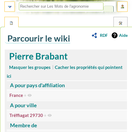
RDF
Aide
Parcourir le wiki
Aller
Aller
Pierre Brabant
à
à
la
la
Masquer les groupes
Cacher les propriétés qui pointent
navigation
recherche
ici
A pour pays d'affiliation
France
+
A pour ville
Tréffiagat 29730
+
Membre de